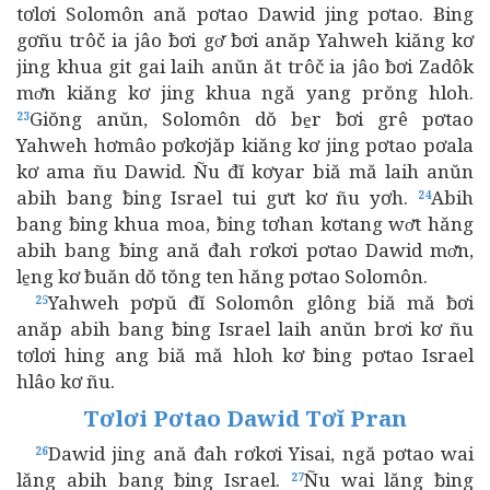
tơlơi Solomôn ană pơtao Dawid jing pơtao. Ƀing
gơñu trôč ia jâo ƀơi gơ̆ ƀơi anăp Yahweh kiăng kơ
jing khua git gai laih anŭn ăt trôč ia jâo ƀơi Zadôk
mơ̆n kiăng kơ jing khua ngă yang prŏng hloh.
Giŏng anŭn, Solomôn dŏ be̱r ƀơi grê pơtao
23
Yahweh hơmâo pơkơjăp kiăng kơ jing pơtao pơala
kơ ama ñu Dawid. Ñu đĭ kơyar biă mă laih anŭn
abih bang ƀing Israel tui gưt kơ ñu yơh.
Abih
24
bang ƀing khua moa, ƀing tơhan kơtang wơ̆t hăng
abih bang ƀing ană đah rơkơi pơtao Dawid mơ̆n,
le̱ng kơ ƀuăn dŏ tŏng ten hăng pơtao Solomôn.
Yahweh pơpŭ đĭ Solomôn glông biă mă ƀơi
25
anăp abih bang ƀing Israel laih anŭn brơi kơ ñu
tơlơi hing ang biă mă hloh kơ ƀing pơtao Israel
hlâo kơ ñu.
Tơlơi Pơtao Dawid Tơĭ Pran
Dawid jing ană đah rơkơi Yisai, ngă pơtao wai
26
lăng abih bang ƀing Israel.
Ñu wai lăng ƀing
27