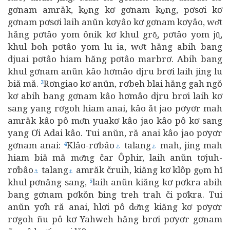
gơnam amrăk, ko̱ng kơ gơnam ko̱ng, pơsơi kơ
gơnam pơsơi laih anŭn kơyâo kơ gơnam kơyâo, wơ̆t
hăng pơtâo yom ônik kơ khul grŏ̱, pơtâo yom jŭ̱,
khul boh pơtâo yom lu ia, wơ̆t hăng abih bang
djuai pơtâo hiam hăng pơtâo marbrơ. Abih bang
khul gơnam anŭn kâo hơmâo djru brơi laih jing lu
biă mă.
Rơngiao kơ anŭn, rơbeh blai hăng gah ngŏ
3
kơ abih bang gơnam kâo hơmâo djru brơi laih kơ
sang yang rơgoh hiam anai, kâo ăt jao pơyơr mah
amrăk kâo pô mơ̆n yuakơ kâo jao kâo pô kơ sang
yang Ơi Adai kâo. Tui anŭn, ră anai kâo jao pơyơr
gơnam anai:
Klâo-rơbâo
talang
mah, jing mah
4
⚓
⚓
hiam biă mă mơ̆ng čar Ôphir, laih anŭn tơjuh-
rơbâo
talang
amrăk čruih, kiăng kơ klôp go̱m hĭ
⚓
⚓
khul pơnăng sang,
laih anŭn kiăng kơ pơkra abih
5
bang gơnam pơkŏn ƀing treh trah či pơkra. Tui
anŭn yơh ră anai, hlơi pô dơ̆ng kiăng kơ pơyơr
rơgoh ñu pô kơ Yahweh hăng brơi pơyơr gơnam