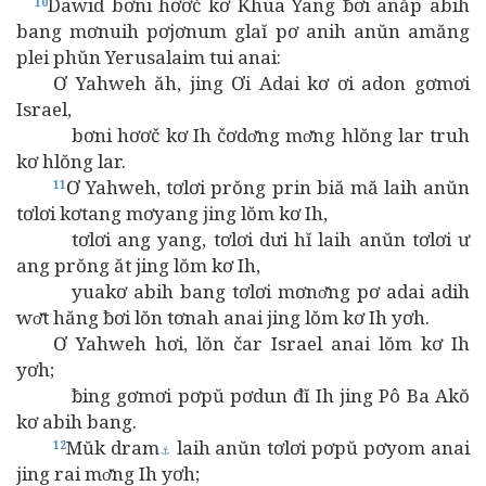
Dawid bơni hơơč kơ Khua Yang ƀơi anăp abih
10
bang mơnuih pơjơnum glaĭ pơ anih anŭn amăng
plei phŭn Yerusalaim tui anai:
Ơ Yahweh ăh, jing Ơi Adai kơ ơi adon gơmơi
Israel,
bơni hơơč kơ Ih čơdơ̆ng mơ̆ng hlŏng lar truh
kơ hlŏng lar.
Ơ Yahweh, tơlơi prŏng prin biă mă laih anŭn
11
tơlơi kơtang mơyang jing lŏm kơ Ih,
tơlơi ang yang, tơlơi dưi hĭ laih anŭn tơlơi ư
ang prŏng ăt jing lŏm kơ Ih,
yuakơ abih bang tơlơi mơnơ̆ng pơ adai adih
wơ̆t hăng ƀơi lŏn tơnah anai jing lŏm kơ Ih yơh.
Ơ Yahweh hơi, lŏn čar Israel anai lŏm kơ Ih
yơh;
ƀing gơmơi pơpŭ pơdun đĭ Ih jing Pô Ba Akŏ
kơ abih bang.
Mŭk dram
laih anŭn tơlơi pơpŭ pơyom anai
12
⚓
jing rai mơ̆ng Ih yơh;