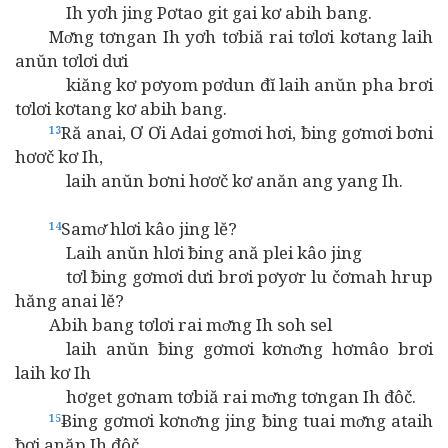
Ih yơh jing Pơtao git gai kơ abih bang.
Mơ̆ng tơngan Ih yơh tơbiă rai tơlơi kơtang laih
anŭn tơlơi dưi
kiăng kơ pơyom pơdun đĭ laih anŭn pha brơi
tơlơi kơtang kơ abih bang.
Ră anai, Ơ Ơi Adai gơmơi hơi, ƀing gơmơi bơni
13
hơơč kơ Ih,
laih anŭn bơni hơơč kơ anăn ang yang Ih.
Samơ̆ hlơi kâo jing lĕ?
14
Laih anŭn hlơi ƀing ană plei kâo jing
tơl ƀing gơmơi dưi brơi pơyơr lu čơmah hrup
hăng anai lĕ?
Abih bang tơlơi rai mơ̆ng Ih soh sel
laih anŭn ƀing gơmơi kơnơ̆ng hơmâo brơi
laih kơ Ih
hơget gơnam tơbiă rai mơ̆ng tơngan Ih đôč.
Ƀing gơmơi kơnơ̆ng jing ƀing tuai mơ̆ng ataih
15
ƀơi anăp Ih đôč,