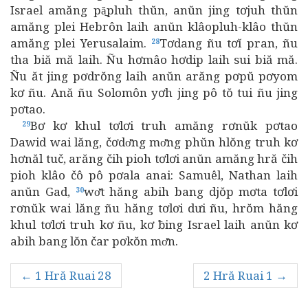
Israel amăng pă̱pluh thŭn, anŭn jing tơjuh thŭn
amăng plei Hebrôn laih anŭn klâopluh-klâo thŭn
amăng plei Yerusalaim.
Tơdang ñu tơĭ pran, ñu
28
tha biă mă laih. Ñu hơmâo hơdip laih sui biă mă.
Ñu ăt jing pơdrŏng laih anŭn arăng pơpŭ pơyom
kơ ñu. Ană ñu Solomôn yơh jing pô tŏ tui ñu jing
pơtao.
Bơ kơ khul tơlơi truh amăng rơnŭk pơtao
29
Dawid wai lăng, čơdơ̆ng mơ̆ng phŭn hlŏng truh kơ
hơnăl tuč, arăng čih pioh tơlơi anŭn amăng hră čih
pioh klâo čô pô pơala anai: Samuêl, Nathan laih
anŭn Gad,
wơ̆t hăng abih bang djŏp mơta tơlơi
30
rơnŭk wai lăng ñu hăng tơlơi dưi ñu, hrŏm hăng
khul tơlơi truh kơ ñu, kơ ƀing Israel laih anŭn kơ
abih bang lŏn čar pơkŏn mơ̆n.
← 1 Hră Ruai 28
2 Hră Ruai 1 →