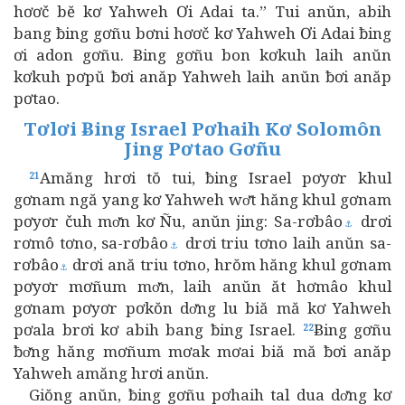
hơơč bĕ kơ Yahweh Ơi Adai ta.” Tui anŭn, abih
bang ƀing gơñu bơni hơơč kơ Yahweh Ơi Adai ƀing
ơi adon gơñu. Ƀing gơñu bon kơkuh laih anŭn
kơkuh pơpŭ ƀơi anăp Yahweh laih anŭn ƀơi anăp
pơtao.
Tơlơi Ƀing Israel Pơhaih Kơ Solomôn
Jing Pơtao Gơñu
Amăng hrơi tŏ tui, ƀing Israel pơyơr khul
21
gơnam ngă yang kơ Yahweh wơ̆t hăng khul gơnam
pơyơr čuh mơ̆n kơ Ñu, anŭn jing: Sa-rơbâo
drơi
⚓
rơmô tơno, sa-rơbâo
drơi triu tơno laih anŭn sa-
⚓
rơbâo
drơi ană triu tơno, hrŏm hăng khul gơnam
⚓
pơyơr mơñum mơ̆n, laih anŭn ăt hơmâo khul
gơnam pơyơr pơkŏn dơ̆ng lu biă mă kơ Yahweh
pơala brơi kơ abih bang ƀing Israel.
Ƀing gơñu
22
ƀơ̆ng hăng mơñum mơak mơai biă mă ƀơi anăp
Yahweh amăng hrơi anŭn.
Giŏng anŭn, ƀing gơñu pơhaih tal dua dơ̆ng kơ