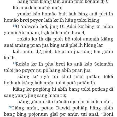
hăng tơlơi kiăng laih anŭn tơlơi kơñăm djơ̆.
Ră anai kâo mơak mơai
yuakơ kâo hơmâo ƀuh laih ƀing ană plei Ih
hơmâo brơi pơyơr laih kơ Ih hăng tơlơi kiăng.
Ơ Yahweh hơi, jing Ơi Adai kơ ƀing ơi adon
18
gơmơi Abraham, Isa̱k laih anŭn Israel,
rơkâo kơ Ih djă̱ pioh bĕ tơlơi amoaih kiăng
anai amăng pran jua ƀing ană plei Ih hlŏng lar
laih anŭn djă̱ pioh bĕ pran jua tŏng ten gơñu
kơ Ih.
Rơkâo kơ Ih pha brơi kơ ană kâo Solomôn
19
tơlơi jao pơyơr ñu pô hăng abih pran jua
kiăng kơ ngă tui khul tơlơi pơđar, tơlơi
hơduah kiăng laih anŭn tơlơi pơtă pơtăn Ih
kiăng kơ pơgiŏng hĭ abih bang tơlơi pơdơ̆ng đĭ
sang yang, jing sang hiam rô̆,
hăng gơnam kâo hơmâo djru brơi laih anŭn.
Giŏng anŭn, pơtao Dawid pơhiăp hăng abih
20
bang ƀing pơjơnum glaĭ pơ anŭn tui anai, “Bơni