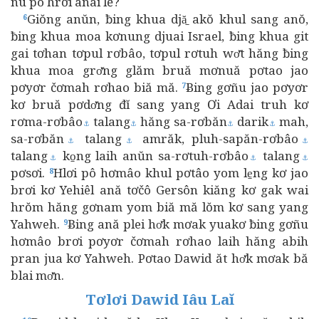
ñu pô hrơi anai lĕ?
Giŏng anŭn, ƀing khua djă̱ akŏ khul sang anŏ,
6
ƀing khua moa kơnung djuai Israel, ƀing khua git
gai tơhan tơpul rơbâo, tơpul rơtuh wơ̆t hăng ƀing
khua moa grơ̆ng glăm bruă mơnuă pơtao jao
pơyơr čơmah rơhao biă mă.
Ƀing gơñu jao pơyơr
7
kơ bruă pơdơ̆ng đĭ sang yang Ơi Adai truh kơ
rơma-rơbâo
talang
hăng sa-rơbăn
darik
mah,
⚓
⚓
⚓
⚓
sa-rơbăn
talang
amrăk, pluh-sapăn-rơbâo
⚓
⚓
⚓
talang
ko̱ng laih anŭn sa-rơtuh-rơbâo
talang
⚓
⚓
⚓
pơsơi.
Hlơi pô hơmâo khul pơtâo yom le̱ng kơ jao
8
brơi kơ Yehiêl ană tơčô Gersôn kiăng kơ gak wai
hrŏm hăng gơnam yom biă mă lŏm kơ sang yang
Yahweh.
Ƀing ană plei hơ̆k mơak yuakơ ƀing gơñu
9
hơmâo brơi pơyơr čơmah rơhao laih hăng abih
pran jua kơ Yahweh. Pơtao Dawid ăt hơ̆k mơak bă
blai mơ̆n.
Tơlơi Dawid Iâu Laĭ