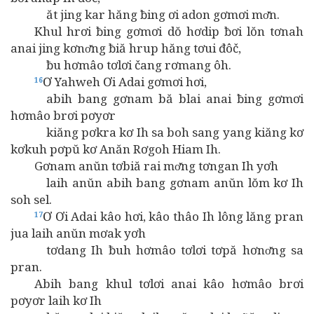
ăt jing kar hăng ƀing ơi adon gơmơi mơ̆n.
Khul hrơi ƀing gơmơi dŏ hơdip ƀơi lŏn tơnah
anai jing kơnơ̆ng ƀiă hrup hăng tơui đôč,
ƀu hơmâo tơlơi čang rơmang ôh.
Ơ Yahweh Ơi Adai gơmơi hơi,
16
abih bang gơnam bă blai anai ƀing gơmơi
hơmâo brơi pơyơr
kiăng pơkra kơ Ih sa boh sang yang kiăng kơ
kơkuh pơpŭ kơ Anăn Rơgoh Hiam Ih.
Gơnam anŭn tơbiă rai mơ̆ng tơngan Ih yơh
laih anŭn abih bang gơnam anŭn lŏm kơ Ih
soh sel.
Ơ Ơi Adai kâo hơi, kâo thâo Ih lông lăng pran
17
jua laih anŭn mơak yơh
tơdang Ih ƀuh hơmâo tơlơi tơpă hơnơ̆ng sa
pran.
Abih bang khul tơlơi anai kâo hơmâo brơi
pơyơr laih kơ Ih