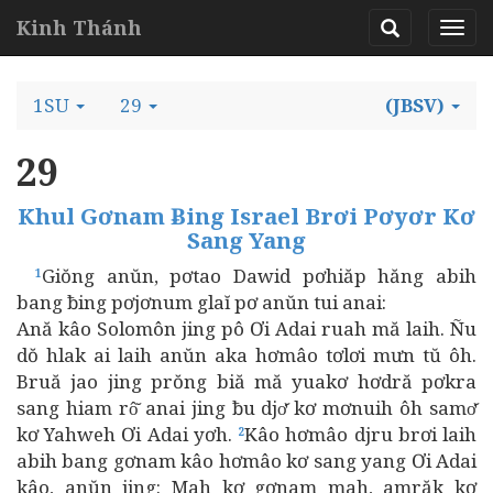
Kinh Thánh
1SU
29
(JBSV)
29
Khul Gơnam Ƀing Israel Brơi Pơyơr Kơ
Sang Yang
Giŏng anŭn, pơtao Dawid pơhiăp hăng abih
1
bang ƀing pơjơnum glaĭ pơ anŭn tui anai:
Ană kâo Solomôn jing pô Ơi Adai ruah mă laih. Ñu
dŏ hlak ai laih anŭn aka hơmâo tơlơi mưn tŭ ôh.
Bruă jao jing prŏng biă mă yuakơ hơdră pơkra
sang hiam rô̆ anai jing ƀu djơ̆ kơ mơnuih ôh samơ̆
kơ Yahweh Ơi Adai yơh.
Kâo hơmâo djru brơi laih
2
abih bang gơnam kâo hơmâo kơ sang yang Ơi Adai
kâo, anŭn jing: Mah kơ gơnam mah, amrăk kơ