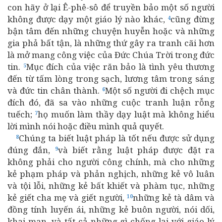
con hãy ở lại Ê-phê-sô để truyền bảo một số người
không được dạy một giáo lý nào khác,
cũng đừng
4
bận tâm đến những chuyện huyễn hoặc và những
gia phả bất tận, là những thứ gây ra tranh cãi hơn
là mở mang công việc của Đức Chúa Trời trong đức
tin.
Mục đích của việc răn bảo là tình yêu thương
5
đến từ tấm lòng trong sạch, lương tâm trong sáng
và đức tin chân thành.
Một số người đi chệch mục
6
đích đó, đã sa vào những cuộc tranh luận rỗng
tuếch;
họ muốn làm thầy dạy luật mà không hiểu
7
lời mình nói hoặc điều mình quả quyết.
Chúng ta biết luật pháp là tốt nếu được sử dụng
8
đúng đắn,
và biết rằng luật pháp được đặt ra
9
không phải cho người công chính, mà cho những
kẻ phạm pháp và phản nghịch, những kẻ vô luân
và tội lỗi, những kẻ bất khiết và phàm tục, những
kẻ giết cha mẹ và giết người,
những kẻ tà dâm và
10
đồng tính luyến ái, những kẻ buôn người, nói dối,
khai man, và tất cả những gì chống lại với giáo lý