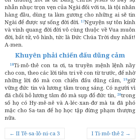
nhẫn nhục trọn vẹn của Ngài đối với ta, là tội nhân
hàng đầu, dùng ta làm gương cho những ai sẽ tin
Ngài để được sự sống đời đời.
Nguyện sự tôn kính
17
và vinh quang đời đời vô cùng thuộc về Vua muôn
đời, bất tử, vô hình, tức là Đức Chúa Trời duy nhất!
A-men.
Khuyên phải chiến đấu dũng cảm
Ti-mô-thê con ta ơi, ta truyền mệnh lệnh nầy
18
cho con, theo các lời tiên tri về con từ trước, để nhờ
những lời đó mà con chiến đấu dũng cảm,
giữ
19
vững đức tin và lương tâm trong sáng. Có người vì
đã chối bỏ lương tâm đó mà sụp đổ đức tin,
trong
20
số họ có Hy-mê-nê và A-léc-xan-đơ mà ta đã phó
mặc cho Sa-tan để họ học tập đừng phạm thượng
nữa.
← II Tê-sa-lô-ni-ca 3
I Ti-mô-thê 2 →