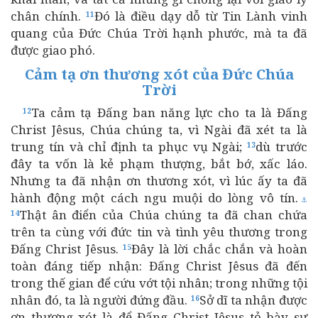
chân chính.
Đó là điều dạy dỗ từ Tin Lành vinh
11
quang của Đức Chúa Trời hạnh phước, mà ta đã
được giao phó.
Cảm tạ ơn thương xót của Đức Chúa
Trời
Ta cảm tạ Đấng ban năng lực cho ta là Đấng
12
Christ Jêsus, Chúa chúng ta, vì Ngài đã xét ta là
trung tín và chỉ định ta phục vụ Ngài;
dù trước
13
đây ta vốn là kẻ phạm thượng, bắt bớ, xấc láo.
Nhưng ta đã nhận ơn thương xót, vì lúc ấy ta đã
hành động một cách ngu muội do lòng vô tín.
⚓
Thật ân điển của Chúa chúng ta đã chan chứa
14
trên ta cùng với đức tin và tình yêu thương trong
Đấng Christ Jêsus.
Đây là lời chắc chắn và hoàn
15
toàn đáng tiếp nhận: Đấng Christ Jêsus đã đến
trong thế gian để cứu vớt tội nhân; trong những tội
nhân đó, ta là người đứng đầu.
Sở dĩ ta nhận được
16
ơn thương xót là để Đấng Christ Jêsus tỏ bày sự