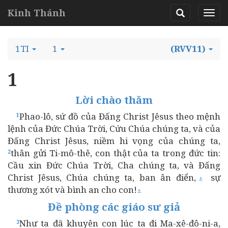
Kinh Thánh
1TI
1
(RVV11)
1
Lời chào thăm
Phao-lô, sứ đồ của Đấng Christ Jêsus theo mệnh
1
lệnh của Đức Chúa Trời, Cứu Chúa chúng ta, và của
Đấng Christ Jêsus, niềm hi vọng của chúng ta,
thân gửi Ti-mô-thê, con thật của ta trong đức tin:
2
Cầu xin Đức Chúa Trời, Cha chúng ta, và Đấng
Christ Jêsus, Chúa chúng ta, ban ân điển,
sự
⚓
thương xót và bình an cho con!
⚓
Đề phòng các giáo sư giả
Như ta đã khuyên con lúc ta đi Ma-xê-đô-ni-a,
3