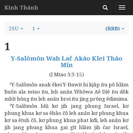
Kinh Thánh
2SU
1
(RRB)
1
Y-Salômôn Wah Lač Akâo Klei Thâo
Mĭn
(I Mtao 3:3-15)
Y-Salômôn anak êkei Y-Đawit bi kjăp ñu pô hlăm
1
ƀuôn ala mtao ñu, leh anăn Yêhôwa Aê Diê ñu dôk
mbĭt hŏng ñu leh anăn brei ñu jing prŏng êdimima.
Y-Salômôn blŭ kơ jih jang phung Israel, kơ
2
phung khua kơ sa êbâo čô leh anăn kơ phung khua
kơ sa êtuh čô, kơ phung khua phat kđi, leh anăn kơ
jih jang phung khua gai gĭt hlăm jih čar Israel,