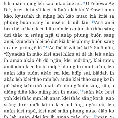
leh anăn mjing leh kâo mtao čuê ñu.
Ơ Yêhôwa Aê
9
Diê, brei ih bi sĭt klei ih ƀuăn leh kơ Y-Đawit ama
kâo, kyuadah ih mjing leh kâo mtao kiă kriê sa
phung ƀuôn sang lu msĕ si ƀruih lăn.
Ară anei
10
brei bĕ kơ kâo klei thâo mĭn leh anăn klei thâo săng
dưi thâo si srăng ngă ti anăp phung ƀuôn sang
anei, kyuadah hlei pô dưi kiă kriê phung ƀuôn sang
ih anei prŏng êdi?”
Aê Diê lŏ wĭt lač kơ Y-Salômôn,
11
“Kyuadah ih mâo klei anei hlăm ai tiê ih, leh anăn
ih amâo akâo ôh dŏ ngăn, klei mdrŏng, klei mpŭ,
amâodah klei dưi bi mdjiê phung bi êmut kơ ih, leh
anăn kăn tuôm akâo rei klei hdĭp sui, ƀiădah ih
akâo leh klei thâo mĭn leh anăn klei thâo săng kơ ih
pô čiăng kơ ih dưi phat kđi phung ƀuôn sang kâo, ti
dlông diñu kâo mjing leh ih mtao,
snăn kâo brei
12
yơh klei thâo mĭn leh anăn klei thâo săng kơ ih. Kâo
srăng brei mơh kơ ih klei mdrŏng, ngăn dŏ, leh
anăn klei mpŭ, klei msĕ snăn phung mtao êlâo kơ
ih leh anăn êdei kơ ih amâo mâo ôh.”
Snăn Y-
13