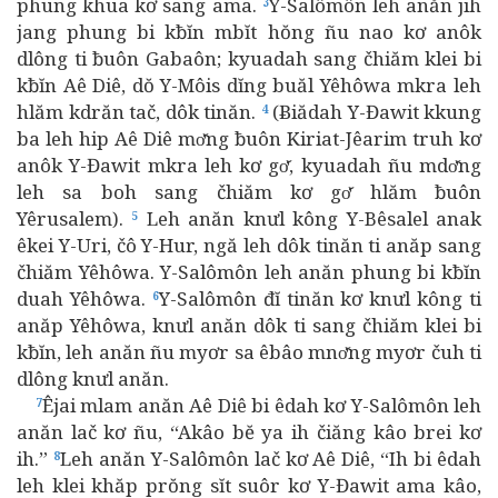
phung khua kơ sang ama.
Y-Salômôn leh anăn jih
3
jang phung bi kƀĭn mbĭt hŏng ñu nao kơ anôk
dlông ti ƀuôn Gabaôn; kyuadah sang čhiăm klei bi
kƀĭn Aê Diê, dŏ Y-Môis dĭng buăl Yêhôwa mkra leh
hlăm kdrăn tač, dôk tinăn.
(Ƀiădah Y-Đawit kkung
4
ba leh hip Aê Diê mơ̆ng ƀuôn Kiriat-Jêarim truh kơ
anôk Y-Đawit mkra leh kơ gơ̆, kyuadah ñu mdơ̆ng
leh sa boh sang čhiăm kơ gơ̆ hlăm ƀuôn
Yêrusalem).
Leh anăn knưl kông Y-Bêsalel anak
5
êkei Y-Uri, čô Y-Hur, ngă leh dôk tinăn ti anăp sang
čhiăm Yêhôwa. Y-Salômôn leh anăn phung bi kƀĭn
duah Yêhôwa.
Y-Salômôn đĭ tinăn kơ knưl kông ti
6
anăp Yêhôwa, knưl anăn dôk ti sang čhiăm klei bi
kƀĭn, leh anăn ñu myơr sa êbâo mnơ̆ng myơr čuh ti
dlông knưl anăn.
Êjai mlam anăn Aê Diê bi êdah kơ Y-Salômôn leh
7
anăn lač kơ ñu, “Akâo bĕ ya ih čiăng kâo brei kơ
ih.”
Leh anăn Y-Salômôn lač kơ Aê Diê, “Ih bi êdah
8
leh klei khăp prŏng sĭt suôr kơ Y-Đawit ama kâo,