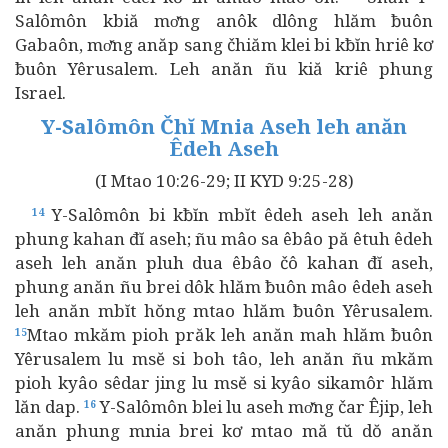
Salômôn kbiă mơ̆ng anôk dlông hlăm ƀuôn
Gabaôn, mơ̆ng anăp sang čhiăm klei bi kƀĭn hriê kơ
ƀuôn Yêrusalem. Leh anăn ñu kiă kriê phung
Israel.
Y-Salômôn Čhĭ Mnia Aseh leh anăn
Êdeh Aseh
(I Mtao 10:26-29; II KYD 9:25-28)
Y-Salômôn bi kƀĭn mbĭt êdeh aseh leh anăn
14
phung kahan đĭ aseh; ñu mâo sa êbâo pă êtuh êdeh
aseh leh anăn pluh dua êbâo čô kahan đĭ aseh,
phung anăn ñu brei dôk hlăm ƀuôn mâo êdeh aseh
leh anăn mbĭt hŏng mtao hlăm ƀuôn Yêrusalem.
Mtao mkăm pioh prăk leh anăn mah hlăm ƀuôn
15
Yêrusalem lu msĕ si boh tâo, leh anăn ñu mkăm
pioh kyâo sêdar jing lu msĕ si kyâo sikamôr hlăm
lăn dap.
Y-Salômôn blei lu aseh mơ̆ng čar Êjip, leh
16
anăn phung mnia brei kơ mtao mă tŭ dŏ anăn