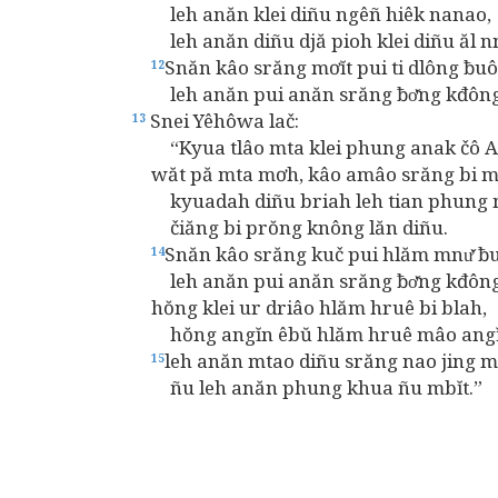
leh anăn klei diñu ngêñ hiêk nanao,
leh anăn diñu djă pioh klei diñu ăl n
Snăn kâo srăng mơĭt pui ti dlông ƀu
12
leh anăn pui anăn srăng ƀơ̆ng kđông 
Snei Yêhôwa lač:
13
“Kyua tlâo mta klei phung anak čô Am
wăt pă mta mơh, kâo amâo srăng bi mlih
kyuadah diñu briah leh tian phung mni
čiăng bi prŏng knông lăn diñu.
Snăn kâo srăng kuč pui hlăm mnư̆ ƀ
14
leh anăn pui anăn srăng ƀơ̆ng kđông 
hŏng klei ur driâo hlăm hruê bi blah,
hŏng angĭn êbŭ hlăm hruê mâo angĭ
leh anăn mtao diñu srăng nao jing m
15
ñu leh anăn phung khua ñu mbĭt.”