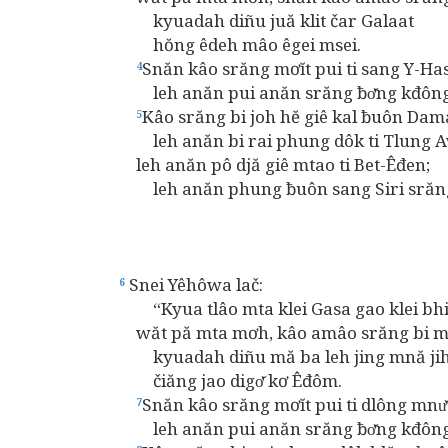
kyuadah diñu juă klit čar Galaat
hŏng êdeh mâo êgei msei.
Snăn kâo srăng mơĭt pui ti sang Y-Has
4
leh anăn pui anăn srăng ƀơ̆ng kđông 
Kâo srăng bi joh hĕ giê kal ƀuôn Dam
5
leh anăn bi rai phung dôk ti Tlung A
leh anăn pô djă giê mtao ti Bet-Êđen;
leh anăn phung ƀuôn sang Siri srăng na
Snei Yêhôwa lač:
6
“Kyua tlâo mta klei Gasa gao klei bhi
wăt pă mta mơh, kâo amâo srăng bi mlih
kyuadah diñu mă ba leh jing mnă jih 
čiăng jao digơ̆ kơ Êđôm.
Snăn kâo srăng mơĭt pui ti dlông mnư
7
leh anăn pui anăn srăng ƀơ̆ng kđông 