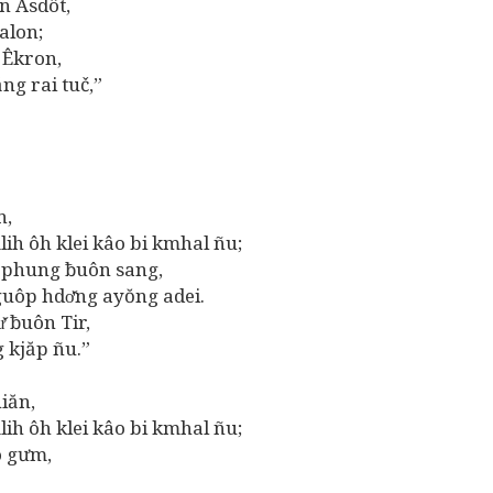
n Asdôt,
alon;
Êkron,
g rai tuč,”
n,
 ôh klei kâo bi kmhal ñu;
phung ƀuôn sang,
p hdơ̆ng ayŏng adei.
̆ ƀuôn Tir,
kjăp ñu.”
iăn,
 ôh klei kâo bi kmhal ñu;
 gưm,