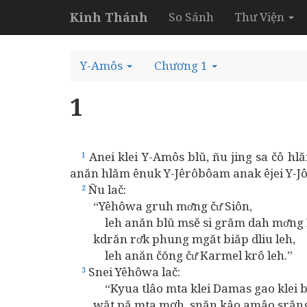
Kinh Thánh
So Sánh
Thư Viện
Y-Amôs
Chương 1
1
Anei klei Y-Amôs blŭ, ñu jing sa čô h
1
anăn hlăm ênuk Y-Jêrôbôam anak êjei Y-Jôas
Ñu lač:
2
“Yêhôwa gruh mơ̆ng čư̆ Siôn,
leh anăn blŭ msĕ si grăm dah mơ̆ng 
kdrăn rơ̆k phung mgăt biăp dliu leh,
leh anăn čŏng čư̆ Karmel krô leh.”
Snei Yêhôwa lač:
3
“Kyua tlâo mta klei Damas gao klei b
wăt pă mta mơh, snăn kâo amâo srăng bi