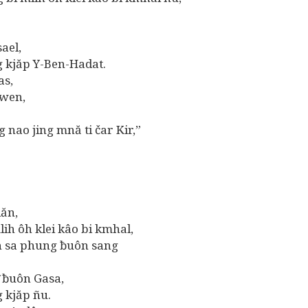
ael,
kjăp Y-Ben-Hadat.
as,
wen,
o jing mnă ti čar Kir,”
ăn,
 ôh klei kâo bi kmhal,
sa phung ƀuôn sang
̆ ƀuôn Gasa,
kjăp ñu.