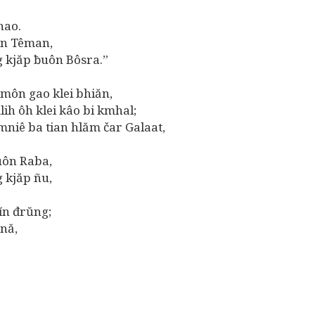
nao.
ôn Têman,
kjăp ƀuôn Bôsra.”
ôn gao klei bhiăn,
 ôh klei kâo bi kmhal;
ê ba tian hlăm čar Galaat,
uôn Raba,
kjăp ñu,
n đrŭng;
nă,