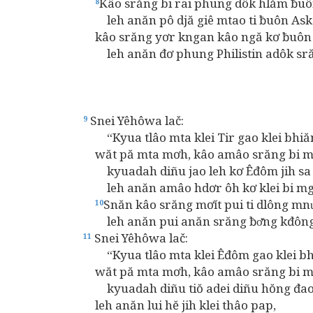
Kâo srăng bi rai phung dôk hlăm ƀuô
8
leh anăn pô djă giê mtao ti ƀuôn Ask
kâo srăng yơr kngan kâo ngă kơ ƀuôn 
leh anăn đơ phung Philistin adôk srăn
Snei Yêhôwa lač:
9
“Kyua tlâo mta klei Tir gao klei bhiă
wăt pă mta mơh, kâo amâo srăng bi mlih
kyuadah diñu jao leh kơ Êđôm jih sa 
leh anăn amâo hdơr ôh kơ klei bi mguô
Snăn kâo srăng mơĭt pui ti dlông mnư
10
leh anăn pui anăn srăng ƀơ̆ng kđông 
Snei Yêhôwa lač:
11
“Kyua tlâo mta klei Êđôm gao klei bh
wăt pă mta mơh, kâo amâo srăng bi mlih
kyuadah diñu tiŏ adei diñu hŏng đao
leh anăn lui hĕ jih klei thâo pap,