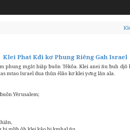
Kl
Klei Phat Kđi kơ Phung Riêng Gah Israel
lăm phung mgăt biăp ƀuôn Têkôa. Klei anei ñu ƀuh djŏ 
 mtao Israel dua thŭn êlâo kơ klei yơ̆ng lăn ala.
ƀuôn Yêrusalem;
hiăn,
 mlih ôh klei kâo bi kmhal ñu,