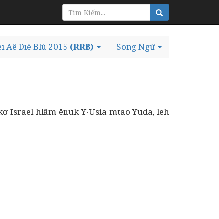
ei Aê Diê Blŭ 2015
(RRB)
Song Ngữ
kơ Israel hlăm ênuk Y-Usia mtao Yuđa, leh