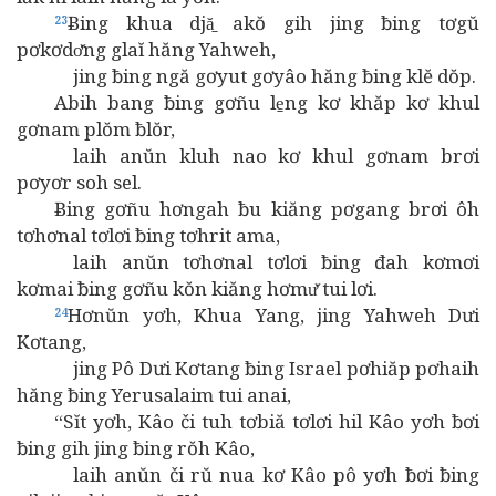
Ƀing khua djă̱ akŏ gih jing ƀing tơgŭ
23
pơkơdơ̆ng glaĭ hăng Yahweh,
jing ƀing ngă gơyut gơyâo hăng ƀing klĕ dŏp.
Abih bang ƀing gơñu le̱ng kơ khăp kơ khul
gơnam plŏm ƀlŏr,
laih anŭn kluh nao kơ khul gơnam brơi
pơyơr soh sel.
Ƀing gơñu hơngah ƀu kiăng pơgang brơi ôh
tơhơnal tơlơi ƀing tơhrit ama,
laih anŭn tơhơnal tơlơi ƀing đah kơmơi
kơmai ƀing gơñu kŏn kiăng hơmư̆ tui lơi.
Hơnŭn yơh, Khua Yang, jing Yahweh Dưi
24
Kơtang,
jing Pô Dưi Kơtang ƀing Israel pơhiăp pơhaih
hăng ƀing Yerusalaim tui anai,
“Sĭt yơh, Kâo či tuh tơbiă tơlơi hil Kâo yơh ƀơi
ƀing gih jing ƀing rŏh Kâo,
laih anŭn či rŭ nua kơ Kâo pô yơh ƀơi ƀing