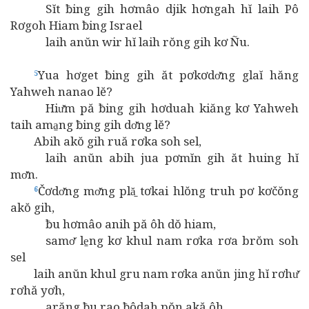
Sĭt ƀing gih hơmâo djik hơngah hĭ laih Pô
Rơgoh Hiam ƀing Israel
laih anŭn wir hĭ laih rŏng gih kơ Ñu.
Yua hơget ƀing gih ăt pơkơdơ̆ng glaĭ hăng
5
Yahweh nanao lĕ?
Hiư̆m pă ƀing gih hơduah kiăng kơ Yahweh
taih ama̱ng ƀing gih dơ̆ng lĕ?
Abih akŏ gih ruă rơka soh sel,
laih anŭn abih jua pơmĭn gih ăt huing hĭ
mơ̆n.
Čơdơ̆ng mơ̆ng plă̱ tơkai hlŏng truh pơ kơčŏng
6
akŏ gih,
ƀu hơmâo anih pă ôh dŏ hiam,
samơ̆ le̱ng kơ khul nam rơka rơa brŏm soh
sel
laih anŭn khul gru nam rơka anŭn jing hĭ rơhư̆
rơhă yơh,
arăng ƀu rao ƀôdah pŏn akă ôh,