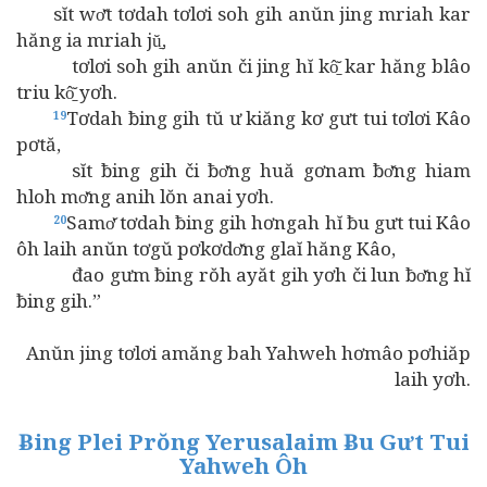
sĭt wơ̆t tơdah tơlơi soh gih anŭn jing mriah kar
hăng ia mriah jŭ̱,
tơlơi soh gih anŭn či jing hĭ kô̱̆ kar hăng blâo
triu kô̱̆ yơh.
Tơdah ƀing gih tŭ ư kiăng kơ gưt tui tơlơi Kâo
19
pơtă,
sĭt ƀing gih či ƀơ̆ng huă gơnam ƀơ̆ng hiam
hloh mơ̆ng anih lŏn anai yơh.
Samơ̆ tơdah ƀing gih hơngah hĭ ƀu gưt tui Kâo
20
ôh laih anŭn tơgŭ pơkơdơ̆ng glaĭ hăng Kâo,
đao gưm ƀing rŏh ayăt gih yơh či lun ƀơ̆ng hĭ
ƀing gih.”
Anŭn jing tơlơi amăng bah Yahweh hơmâo pơhiăp
laih yơh.
Ƀing Plei Prŏng Yerusalaim Ƀu Gưt Tui
Yahweh Ôh