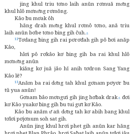
jing khul triu tơno laih anŭn rơmuă mơ̆ng
khul hlô mơnơ̆ng rơmŏng.
Kâo ƀu mơak ôh
hăng drah mơ̆ng khul rơmô tơno, ană triu
laih anŭn bơbe tơno ƀing gih čuh.
⚓
Tơdang ƀing gih rai pơrơđah gih pô ƀơi anăp
12
Kâo,
hlơi pô rơkâo kơ ƀing gih ba rai khul hlô
mơnơ̆ng anŭn
kiăng kơ juă jâo hĭ anih tơdron Sang Yang
Kâo lĕ?
Anăm ba rai dơ̆ng tah khul gơnam pơyơr ƀu
13
tŭ yua anŭn!
Gơnam ƀâo mơngưi gih jing hơƀak drak
đơi
⚓
kơ Kâo yuakơ ƀing gih ƀu tui gưt kơ Kâo.
Kâo ƀu anăm ư̆ añ dơ̆ng tah kơ abih bang khul
tơlơi pơjơnum soh sat gih.
Anŭn jing khul hrơi phet gih anŭn kar hăng
hrơi phet Blan Phrâo, hrơi Saƀat laih anŭn tơlơi iâu