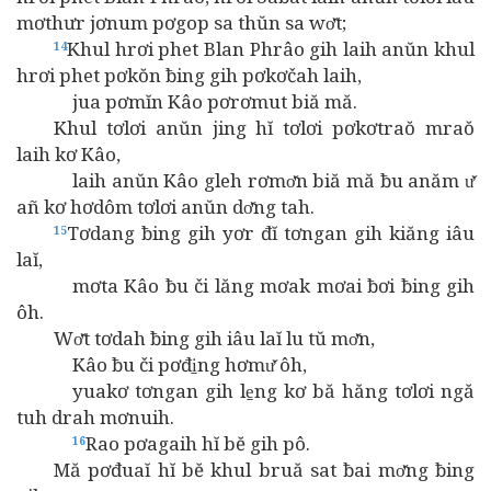
mơthưr jơnum pơgop sa thŭn sa wơ̆t;
Khul hrơi phet Blan Phrâo gih laih anŭn khul
14
hrơi phet pơkŏn ƀing gih pơkơčah laih,
jua pơmĭn Kâo pơrơmut biă mă.
Khul tơlơi anŭn jing hĭ tơlơi pơkơtraŏ mraŏ
laih kơ Kâo,
laih anŭn Kâo gleh rơmơ̆n biă mă ƀu anăm ư̆
añ kơ hơdôm tơlơi anŭn dơ̆ng tah.
Tơdang ƀing gih yơr đĭ tơngan gih kiăng iâu
15
laĭ,
mơta Kâo ƀu či lăng mơak mơai ƀơi ƀing gih
ôh.
Wơ̆t tơdah ƀing gih iâu laĭ lu tŭ mơ̆n,
Kâo ƀu či pơđi̱ng hơmư̆ ôh,
yuakơ tơngan gih le̱ng kơ bă hăng tơlơi ngă
tuh drah mơnuih.
Rao pơagaih hĭ bĕ gih pô.
16
Mă pơđuaĭ hĭ bĕ khul bruă sat ƀai mơ̆ng ƀing