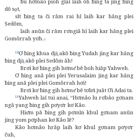
ƀu hơmâo pioh glaĭ laih ôh ƀing ta jing ƀing
dŏ so̱t,
sĭt ƀing ta či răm rai hĭ laih kar hăng plei
Sedôm,
laih anŭn či răm rơngiă hĭ laih kar hăng plei
Gomôrrah yơh.
⚓
Ơ ƀing khua djă̱ akŏ ƀing Yudah jing kar hăng
10
ƀing djă̱ akŏ plei Sedôm ăh!
Brơi kơ ƀing gih hơmư̆ bĕ boh hiăp Yahweh.
Ơ ƀing ană plei plei Yerusalaim jing kar hăng
ƀing ană plei plei Gomôrrah hơi!
Brơi kơ ƀing gih hơmư̆ bĕ tơlơi juăt Ơi Adai ta.
Yahweh laĭ tui anai, “Hơmâo lu rơbâo gơnam
11
ngă yang ƀing gih pơyơr kơ Kâo.
Hiư̆m pă ƀing gih pơmĭn khul gơnam anŭn
jing yom pơphan kơ Kâo lĕ?
Kâo hơmâo hrăp laih kơ khul gơnam pơyơr
čuh,