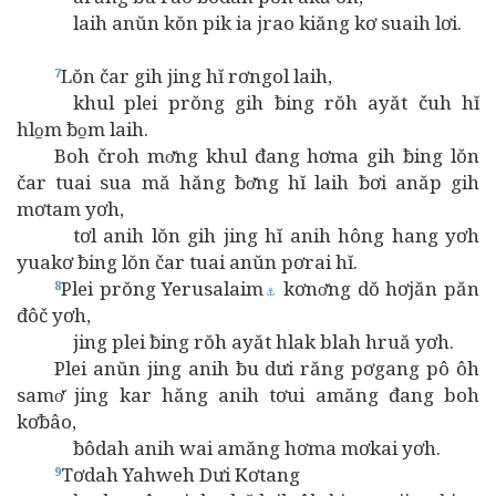
laih anŭn kŏn pik ia jrao kiăng kơ suaih lơi.
Lŏn čar gih jing hĭ rơngol laih,
7
khul plei prŏng gih ƀing rŏh ayăt čuh hĭ
hlo̱m ƀo̱m laih.
Boh čroh mơ̆ng khul đang hơma gih ƀing lŏn
čar tuai sua mă hăng ƀơ̆ng hĭ laih ƀơi anăp gih
mơtam yơh,
tơl anih lŏn gih jing hĭ anih hông hang yơh
yuakơ ƀing lŏn čar tuai anŭn pơrai hĭ.
Plei prŏng Yerusalaim
kơnơ̆ng dŏ hơjăn păn
8
⚓
đôč yơh,
jing plei ƀing rŏh ayăt hlak blah hruă yơh.
Plei anŭn jing anih ƀu dưi răng pơgang pô ôh
samơ̆ jing kar hăng anih tơui amăng đang boh
kơƀâo,
ƀôdah anih wai amăng hơma mơkai yơh.
Tơdah Yahweh Dưi Kơtang
9