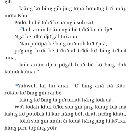
gih
kiăng kơ ƀing gih jing tơpă hơnơ̆ng ƀơi anăp
mơta Kâo!
Pơdơi hĭ bĕ tơlơi bruă ngă soh sat,
laih anŭn hrăm ngă bĕ tơlơi bruă djơ̆!
17
Ngă bĕ tơlơi djơ̆ găl tui anai:
Nao pơtơpă bĕ ƀing mơnuih kơtư̆ juă,
pơgang brơi bĕ tơhơnal tơlơi kơ ƀing tơhrit
ama,
laih anŭn djru pơgăl brơi bĕ kơ ƀing đah
kơmơi kơmai.”
Yahweh laĭ tui anai, “Ơ ƀing ană bă Kâo,
18
rơkâo kơ ƀing gih rai bĕ,
kiăng kơ ƀing ta pơrơklah hăng tơdruă.
Wơ̆t tơdah khul tơlơi soh gih jing tơnap biă mă
kiăng kơ pơtơbiă hĭ kar hăng bŏh drah mơ̆ng khăn,
tơlơi soh gih anŭn či tơbiă hăng jing hĭ kô̱̆ kar
hăng ple̱r tơpŭng yơh;