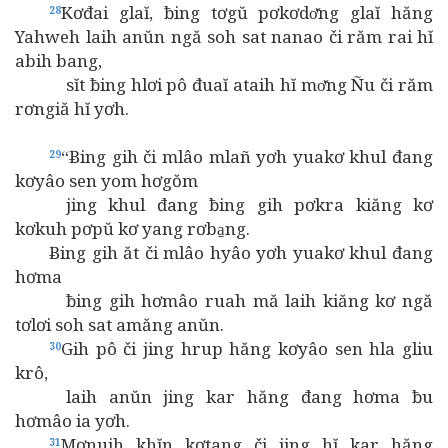
Kơđai glaĭ, ƀing tơgŭ pơkơdơ̆ng glaĭ hăng
28
Yahweh laih anŭn ngă soh sat nanao či răm rai hĭ
abih bang,
sĭt ƀing hlơi pô đuaĭ ataih hĭ mơ̆ng Ñu či răm
rơngiă hĭ yơh.
“Ƀing gih či mlâo mlañ yơh yuakơ khul đang
29
kơyâo sen yom hơgŏm
jing khul đang ƀing gih pơkra kiăng kơ
kơkuh pơpŭ kơ yang rơba̱ng.
Ƀing gih ăt či mlâo hyâo yơh yuakơ khul đang
hơma
ƀing gih hơmâo ruah mă laih kiăng kơ ngă
tơlơi soh sat amăng anŭn.
Gih pô či jing hrup hăng kơyâo sen hla gliu
30
krô,
laih anŭn jing kar hăng đang hơma ƀu
hơmâo ia yơh.
Mơnuih khĭn kơtang či jing hĭ kar hăng
31