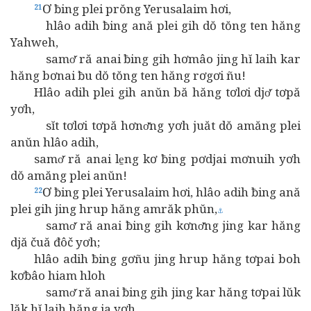
Ơ ƀing plei prŏng Yerusalaim hơi,
21
hlâo adih ƀing ană plei gih dŏ tŏng ten hăng
Yahweh,
samơ̆ ră anai ƀing gih hơmâo jing hĭ laih kar
hăng bơnai ƀu dŏ tŏng ten hăng rơgơi ñu!
Hlâo adih plei gih anŭn bă hăng tơlơi djơ̆ tơpă
yơh,
sĭt tơlơi tơpă hơnơ̆ng yơh juăt dŏ amăng plei
anŭn hlâo adih,
samơ̆ ră anai le̱ng kơ ƀing pơdjai mơnuih yơh
dŏ amăng plei anŭn!
Ơ ƀing plei Yerusalaim hơi, hlâo adih ƀing ană
22
plei gih jing hrup hăng amrăk phŭn,
⚓
samơ̆ ră anai ƀing gih kơnơ̆ng jing kar hăng
djă čuă đôč yơh;
hlâo adih ƀing gơñu jing hrup hăng tơpai boh
kơƀâo hiam hloh
samơ̆ ră anai ƀing gih jing kar hăng tơpai lŭk
lăk hĭ laih hăng ia yơh.