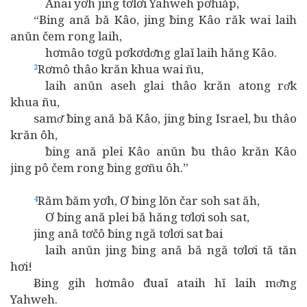
Anai yơh jing tơlơi Yahweh pơhiăp,
“Ƀing ană bă Kâo, jing ƀing Kâo răk wai laih
anŭn čem rong laih,
hơmâo tơgŭ pơkơdơ̆ng glaĭ laih hăng Kâo.
Rơmô thâo krăn khua wai ñu,
3
laih anŭn aseh glai thâo krăn atong rơ̆k
khua ñu,
samơ̆ ƀing ană bă Kâo, jing ƀing Israel, ƀu thâo
krăn ôh,
ƀing ană plei Kâo anŭn ƀu thâo krăn Kâo
jing pô čem rong ƀing gơñu ôh.”
Răm ƀăm yơh, Ơ ƀing lŏn čar soh sat ăh,
4
Ơ ƀing ană plei bă hăng tơlơi soh sat,
jing ană tơčô ƀing ngă tơlơi sat ƀai
laih anŭn jing ƀing ană bă ngă tơlơi tă tăn
hơi!
Ƀing gih hơmâo đuaĭ ataih hĭ laih mơ̆ng
Yahweh.