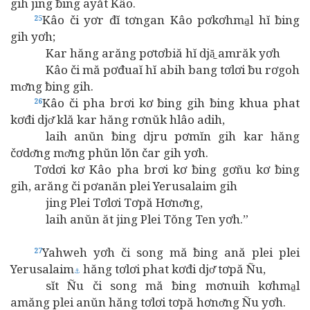
gih jing ƀing ayăt Kâo.
Kâo či yơr đĭ tơngan Kâo pơkơhma̱l hĭ ƀing
25
gih yơh;
Kar hăng arăng pơtơbiă hĭ djă̱ amrăk yơh
Kâo či mă pơđuaĭ hĭ abih bang tơlơi ƀu rơgoh
mơ̆ng ƀing gih.
Kâo či pha brơi kơ ƀing gih ƀing khua phat
26
kơđi djơ̆ klă kar hăng rơnŭk hlâo adih,
laih anŭn ƀing djru pơmĭn gih kar hăng
čơdơ̆ng mơ̆ng phŭn lŏn čar gih yơh.
Tơdơi kơ Kâo pha brơi kơ ƀing gơñu kơ ƀing
gih, arăng či pơanăn plei Yerusalaim gih
jing Plei Tơlơi Tơpă Hơnơ̆ng,
laih anŭn ăt jing Plei Tŏng Ten yơh.”
Yahweh yơh či song mă ƀing ană plei plei
27
Yerusalaim
hăng tơlơi phat kơđi djơ̆ tơpă Ñu,
⚓
sĭt Ñu či song mă ƀing mơnuih kơhma̱l
amăng plei anŭn hăng tơlơi tơpă hơnơ̆ng Ñu yơh.