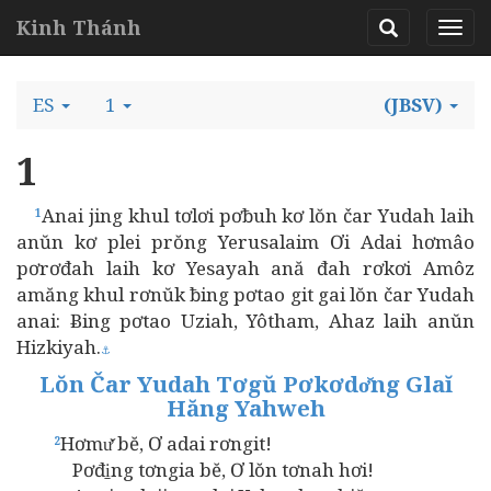
Kinh Thánh
ES
1
(JBSV)
1
Anai jing khul tơlơi pơƀuh kơ lŏn čar Yudah laih
1
anŭn kơ plei prŏng Yerusalaim Ơi Adai hơmâo
pơrơđah laih kơ Yesayah ană đah rơkơi Amôz
amăng khul rơnŭk ƀing pơtao git gai lŏn čar Yudah
anai: Ƀing pơtao Uziah, Yôtham, Ahaz laih anŭn
Hizkiyah.
⚓
Lŏn Čar Yudah Tơgŭ Pơkơdơ̆ng Glaĭ
Hăng Yahweh
Hơmư̆ bĕ, Ơ adai rơngit!
2
Pơđi̱ng tơngia bĕ, Ơ lŏn tơnah hơi!