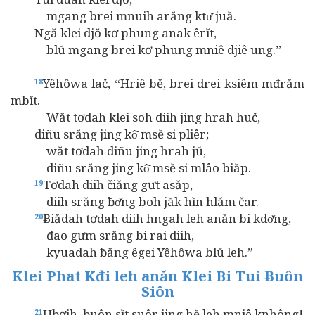
mgang brei mnuih arăng ktư̆ juă.
Ngă klei djŏ kơ phung anak êrĭt,
blŭ mgang brei kơ phung mniê djiê ung.”
Yêhôwa lač, “Hriê bĕ, brei drei ksiêm mđrăm
18
mbĭt.
Wăt tơdah klei soh diih jing hrah huč,
diñu srăng jing kô̆ msĕ si pliêr;
wăt tơdah diñu jing hrah jŭ,
diñu srăng jing kô̆ msĕ si mlâo biăp.
Tơdah diih čiăng gưt asăp,
19
diih srăng ƀơ̆ng boh jăk hĭn hlăm čar.
Ƀiădah tơdah diih hngah leh anăn bi kdơ̆ng,
20
đao gưm srăng bi rai diih,
kyuadah ƀăng êgei Yêhôwa blŭ leh.”
Klei Phat Kđi leh anăn Klei Bi Tui Ƀuôn
Siôn
Hƀơih, ƀuôn sĭt suôr jing hĕ leh mniê knhông!
21