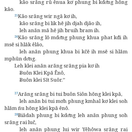
kâo srăng rŭ ênua kơ phung bi kdơ̆ng hŏng
kâo.
Kâo srăng wir ngă kơ ih,
25
kâo srăng bi lik hĕ jih djah djâo ih,
leh anăn mă hĕ jih ƀruih ƀram ih.
Kâo srăng lŏ mdơ̆ng phung khua phat kđi ih
26
msĕ si hlăk êlâo,
leh anăn phung khua bi kčĕ ih msĕ si hlăm
mphŭn dơ̆ng.
Leh klei anăn arăng srăng pia kơ ih
Ƀuôn Klei Kpă Ênô,
Ƀuôn klei Sĭt Suôr.”
Arăng srăng bi tui ƀuôn Siôn hŏng klei kpă,
27
leh anăn bi tui mơh phung kmhal kơ klei soh
hlăm ñu hŏng klei kpă ênô.
Ƀiădah phung bi kdơ̆ng leh anăn phung soh
28
srăng rai luč,
leh anăn phung lui wir Yêhôwa srăng rai