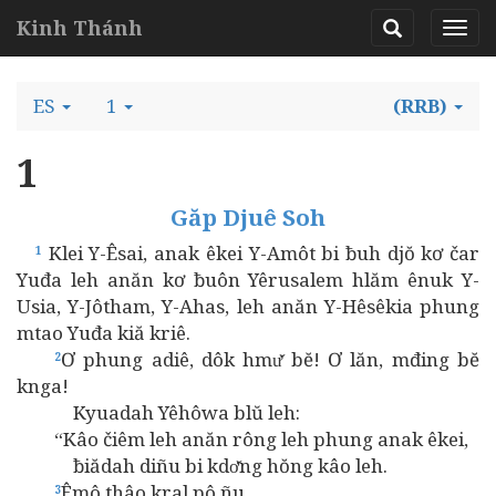
Kinh Thánh
ES
1
(RRB)
1
Găp Djuê Soh
Klei Y-Êsai, anak êkei Y-Amôt bi ƀuh djŏ kơ čar
1
Yuđa leh anăn kơ ƀuôn Yêrusalem hlăm ênuk Y-
Usia, Y-Jôtham, Y-Ahas, leh anăn Y-Hêsêkia phung
mtao Yuđa kiă kriê.
Ơ phung adiê, dôk hmư̆ bĕ! Ơ lăn, mđing bĕ
2
knga!
Kyuadah Yêhôwa blŭ leh:
“Kâo čiêm leh anăn rông leh phung anak êkei,
ƀiădah diñu bi kdơ̆ng hŏng kâo leh.
Êmô thâo kral pô ñu,
3