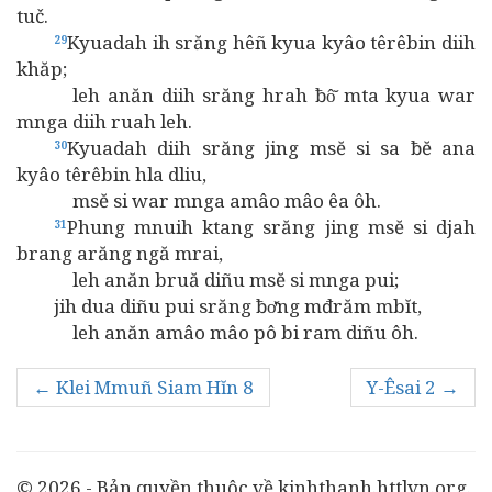
tuč.
Kyuadah ih srăng hêñ kyua kyâo têrêbin diih
29
khăp;
leh anăn diih srăng hrah ƀô̆ mta kyua war
mnga diih ruah leh.
Kyuadah diih srăng jing msĕ si sa ƀĕ ana
30
kyâo têrêbin hla dliu,
msĕ si war mnga amâo mâo êa ôh.
Phung mnuih ktang srăng jing msĕ si djah
31
brang arăng ngă mrai,
leh anăn bruă diñu msĕ si mnga pui;
jih dua diñu pui srăng ƀơ̆ng mđrăm mbĭt,
leh anăn amâo mâo pô bi ram diñu ôh.
← Klei Mmuñ Siam Hĭn 8
Y-Êsai 2 →
© 2026 - Bản quyền thuộc về kinhthanh.httlvn.org.