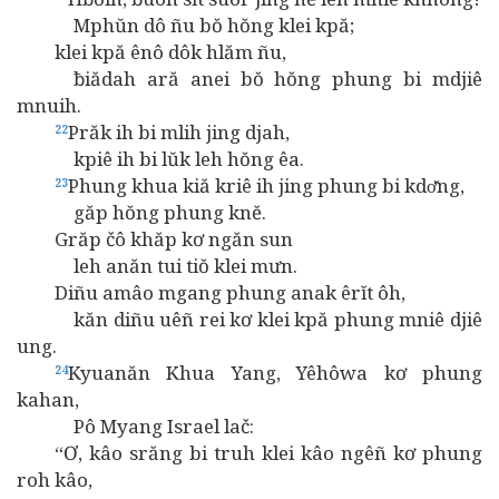
Mphŭn dô ñu bŏ hŏng klei kpă;
klei kpă ênô dôk hlăm ñu,
ƀiădah ară anei bŏ hŏng phung bi mdjiê
mnuih.
Prăk ih bi mlih jing djah,
22
kpiê ih bi lŭk leh hŏng êa.
Phung khua kiă kriê ih jing phung bi kdơ̆ng,
23
găp hŏng phung knĕ.
Grăp čô khăp kơ ngăn sun
leh anăn tui tiŏ klei mưn.
Diñu amâo mgang phung anak êrĭt ôh,
kăn diñu uêñ rei kơ klei kpă phung mniê djiê
ung.
Kyuanăn Khua Yang, Yêhôwa kơ phung
24
kahan,
Pô Myang Israel lač:
“Ơ, kâo srăng bi truh klei kâo ngêñ kơ phung
roh kâo,