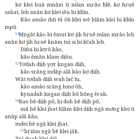
kơ klei huă mnăm ti mlan mrâo ƀlĕ, kơ hruê
sabat, leh anăn kơ klei iêu bi kƀĭn.
Kâo amâo dưi tŭ ôh klei wê hlăm klei bi kƀĭn
mpŭ.
Mngăt kâo bi êmut kơ jih hruê mlan mrâo leh
14
anăn kơ jih hruê knăm tui si bi kčah leh.
Diñu bi ktrŏ kâo,
kâo êmăn klam diñu.
Tơdah diih yơr kngan diih,
15
kâo srăng mdăp ală kâo kơ diih.
Wăt tơdah diih wah lač lu,
kâo amâo srăng hmư̆ ôh,
kyuadah kngan diih bŏ hŏng êrah.
Rao bĕ diih pô, bi doh bĕ diih pô,
16
mă hĕ klei jhat hlăm klei diih ngă mơ̆ng klei ti
anăp ală kâo,
mdei bĕ ngă klei jhat,
hriăm ngă bĕ klei jăk,
17
Tui duah klei djŏ,