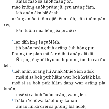
amâo mâo sa anôk mang ôh,
mâo knŏng anôk prăm jŭ, gru arăng čăm,
leh anăn êka ƀlĕ êrah,
arăng amâo tuôm djiêt ênah ôh, kăn tuôm păn
rei,
kăn tuôm mia hŏng êa praiê rei.
Čar diih jing ênguôl leh,
7
jih ƀuôn prŏng diih arăng čuh hŏng pui.
Phung tue plah mă čar diih ti anăp ală diih.
Ñu jing ênguôl kyuadah phung tue bi rai ñu
leh.
Leh anăn arăng lui Anak Mniê Siôn adôk
8
msĕ si sa boh pưk hlăm war boh kriăk ƀâo,
msĕ si sa boh pưk hlăm đang war arăng pla
kmŭn,
msĕ si sa boh ƀuôn arăng wang leh.
Tơdah Yêhôwa kơ phung kahan
9
amâo lui kơ drei sa phung ƀiă adôk,