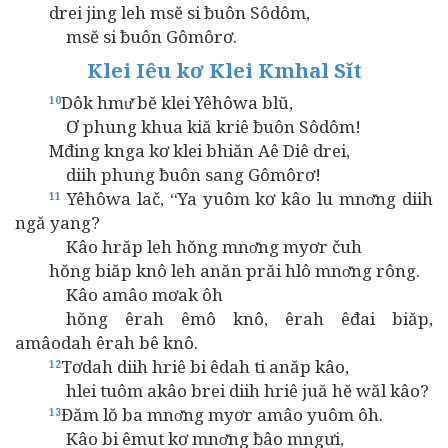
drei jing leh msĕ si ƀuôn Sôdôm,
msĕ si ƀuôn Gômôrơ.
Klei Iêu kơ Klei Kmhal Sĭt
Dôk hmư̆ bĕ klei Yêhôwa blŭ,
10
Ơ phung khua kiă kriê ƀuôn Sôdôm!
Mđing knga kơ klei bhiăn Aê Diê drei,
diih phung ƀuôn sang Gômôrơ!
Yêhôwa lač, “Ya yuôm kơ kâo lu mnơ̆ng diih
11
ngă yang?
Kâo hrăp leh hŏng mnơ̆ng myơr čuh
hŏng biăp knô leh anăn prăi hlô mnơ̆ng rông.
Kâo amâo mơak ôh
hŏng êrah êmô knô, êrah êđai biăp,
amâodah êrah bê knô.
Tơdah diih hriê bi êdah ti anăp kâo,
12
hlei tuôm akâo brei diih hriê juă hĕ wăl kâo?
Đăm lŏ ba mnơ̆ng myơr amâo yuôm ôh.
13
Kâo bi êmut kơ mnơ̆ng ƀâo mngưi,