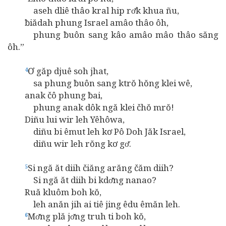
aseh dliê thâo kral hip rơ̆k khua ñu,
ƀiădah phung Israel amâo thâo ôh,
phung ƀuôn sang kâo amâo mâo thâo săng
ôh.”
Ơ găp djuê soh jhat,
4
sa phung ƀuôn sang ktrŏ hŏng klei wê,
anak čô phung ƀai,
phung anak dôk ngă klei čhŏ mrŏ!
Diñu lui wir leh Yêhôwa,
diñu bi êmut leh kơ Pô Doh Jăk Israel,
diñu wir leh rŏng kơ gơ̆.
Si ngă ăt diih čiăng arăng čăm diih?
5
Si ngă ăt diih bi kdơ̆ng nanao?
Ruă kluôm boh kŏ,
leh anăn jih ai tiê jing êdu êmăn leh.
Mơ̆ng plă jơ̆ng truh ti boh kŏ,
6