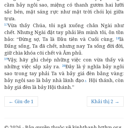
cầm bảy ngôi sao, miệng có thanh gươm hai lưỡi
sắc bén, mặt sáng rực như mặt trời chói lọi giữa
trưa.
Vừa thấy Chúa, tôi ngã xuống chân Ngài như
17
chết. Nhưng Ngài đặt tay phải lên mình tôi, ôn tồn
bảo: “Đừng sợ, Ta là Đầu tiên và Cuối cùng,
là
18
Đấng sống, Ta đã chết, nhưng nay Ta sống đời đời,
giữ chìa khóa cõi chết và Âm phủ.
Vậy, hãy ghi chép những việc con vừa thấy và
19
những việc sắp xảy ra.
Đây là ý nghĩa bảy ngôi
20
sao trong tay phải Ta và bảy giá đèn bằng vàng:
bảy ngôi sao là bảy nhà lãnh đạo
Hội thánh, còn
⚓
bảy giá đèn là bảy Hội thánh.”
← Giu-đe 1
Khải thị 2 →
© 2026 - Bản quyền thuộc về kinhthanh.httlvn.org.