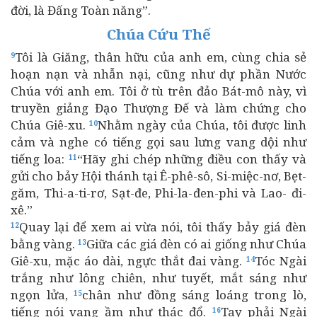
đời, là Đấng Toàn năng”.
Chúa Cứu Thế
Tôi là Giăng, thân hữu của anh em, cùng chia sẻ
9
hoạn nạn và nhẫn nại, cũng như dự phần Nước
Chúa với anh em. Tôi ở tù trên đảo Bát-mô này, vì
truyền giảng Đạo Thượng Đế và làm chứng cho
Chúa Giê-xu.
Nhằm ngày của Chúa, tôi được linh
10
cảm và nghe có tiếng gọi sau lưng vang dội như
tiếng loa:
“Hãy ghi chép những điều con thấy và
11
gửi cho bảy Hội thánh tại Ê-phê-sô, Si-miệc-nơ, Bẹt-
găm, Thi-a-ti-rơ, Sạt-đe, Phi-la-đen-phi và Lao- đi-
xê.”
Quay lại để xem ai vừa nói, tôi thấy bảy giá đèn
12
bằng vàng.
Giữa các giá đèn có ai giống như Chúa
13
Giê-xu, mặc áo dài, ngực thắt đai vàng.
Tóc Ngài
14
trắng như lông chiên, như tuyết, mắt sáng như
ngọn lửa,
chân như đồng sáng loáng trong lò,
15
tiếng nói vang ầm như thác đổ.
Tay phải Ngài
16