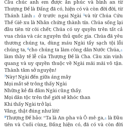
Cầu chúc anh em được ân phúc và bình an từ
Thượng Đế là Đấng đã có, hiện có và còn đời đời, từ
Thánh Linh
ở trước ngai Ngài
và từ Chúa Cứu
5
⚓
Thế Giê-xu là Nhân chứng thành tín. Chúa sống lại
đầu tiên từ cõi chết; Chúa có uy quyền trên tất cả
vua chúa và các nguyên thủ quốc gia. Chúa đã yêu
thương chúng ta, dùng máu Ngài tẩy sạch tội lỗi
chúng ta,
cho chúng ta làm công dân Nước Chúa,
6
⚓
làm thầy tế lễ của Thượng Đế là Cha. Cầu xin vinh
quang và uy quyền thuộc về Ngài mãi mãi vô tận.
Thành tâm sở nguyện!
Này! Ngài đến giữa áng mây
7
Mọi mắt sẽ trông thấy Ngài
Những kẻ đã đâm Ngài cũng thấy.
Mọi dân tộc trên thế giới sẽ khóc than
Khi thấy Ngài trở lại.
Vâng, thật đúng như lời!
Thượng Đế bảo: “Ta là An-pha và Ô-mê-ga,
là Đầu
8
⚓
tiên và Cuối cùng, Đấng hiện có, đã có và còn đời