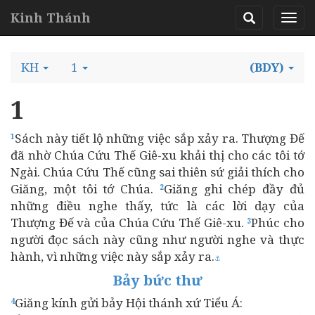
Kinh Thánh
KH
1
(BDY)
1
Sách này tiết lộ những việc sắp xảy ra. Thượng Đế
1
đã nhờ Chúa Cứu Thế Giê-xu khải thị cho các tôi tớ
Ngài. Chúa Cứu Thế cũng sai thiên sứ giải thích cho
Giăng, một tôi tớ Chúa.
Giăng ghi chép đầy đủ
2
những điều nghe thấy, tức là các lời dạy của
Thượng Đế và của Chúa Cứu Thế Giê-xu.
Phúc cho
3
người đọc sách này cũng như người nghe và thực
hành, vì những việc này sắp xảy ra.
⚓
Bảy bức thư
Giăng kính gửi bảy Hội thánh xứ Tiểu Á:
4