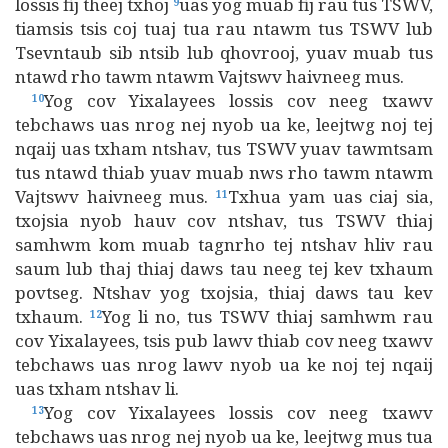
lossis fij theej txhoj
uas yog muab fij rau tus TSWV,
9
tiamsis tsis coj tuaj tua rau ntawm tus TSWV lub
Tsevntaub sib ntsib lub qhovrooj, yuav muab tus
ntawd rho tawm ntawm Vajtswv haivneeg mus.
Yog cov Yixalayees lossis cov neeg txawv
10
tebchaws uas nrog nej nyob ua ke, leejtwg noj tej
nqaij uas txham ntshav, tus TSWV yuav tawmtsam
tus ntawd thiab yuav muab nws rho tawm ntawm
Vajtswv haivneeg mus.
Txhua yam uas ciaj sia,
11
txojsia nyob hauv cov ntshav, tus TSWV thiaj
samhwm kom muab tagnrho tej ntshav hliv rau
saum lub thaj thiaj daws tau neeg tej kev txhaum
povtseg. Ntshav yog txojsia, thiaj daws tau kev
txhaum.
Yog li no, tus TSWV thiaj samhwm rau
12
cov Yixalayees, tsis pub lawv thiab cov neeg txawv
tebchaws uas nrog lawv nyob ua ke noj tej nqaij
uas txham ntshav li.
Yog cov Yixalayees lossis cov neeg txawv
13
tebchaws uas nrog nej nyob ua ke, leejtwg mus tua