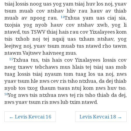
tsiaj lossis noog uas yog yam tsiaj huv los noj, yuav
tsum muab cov ntshav hliv rau hauv av thiab
muab av npoog rau.
Txhua yam uas ciaj sia,
14
txojsia yog nyob hauv cov ntshav xwb, yog li
ntawd, tus TSWV thiaj hais rau cov Yixalayees kom
tsis txhob noj tej nqaij uas txham ntshav, yog
leejtwg noj, yuav tsum muab tus ntawd rho tawm
ntawm Vajtswv haivneeg mus.
Txhua tus, tsis hais cov Yixalayees lossis cov
15
neeg txawv tebchaws mus hlais tej tsiaj uas mob
tuag lossis tsiaj nyaum tom tuag los ua noj, nws
yuav tsum hle nws cev ris tsho ntxhua, da dej thiab
nyob tos txog thaum tsaus ntuj kom nws huv tso.
Yog nws tsis ntxhua nws tej ris tsho thiab da dej,
16
nws yuav tsum ris nws lub txim ntawd.
← Levis Kevcai 16
Levis Kevcai 18 →