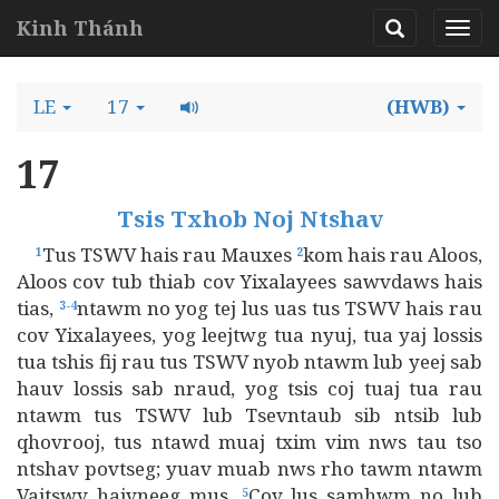
Kinh Thánh
LE
17
(HWB)
17
Tsis Txhob Noj Ntshav
Tus TSWV hais rau Mauxes
kom hais rau Aloos,
1
2
Aloos cov tub thiab cov Yixalayees sawvdaws hais
tias,
ntawm no yog tej lus uas tus TSWV hais rau
3-4
cov Yixalayees, yog leejtwg tua nyuj, tua yaj lossis
tua tshis fij rau tus TSWV nyob ntawm lub yeej sab
hauv lossis sab nraud, yog tsis coj tuaj tua rau
ntawm tus TSWV lub Tsevntaub sib ntsib lub
qhovrooj, tus ntawd muaj txim vim nws tau tso
ntshav povtseg; yuav muab nws rho tawm ntawm
Vajtswv haivneeg mus.
Cov lus samhwm no lub
5