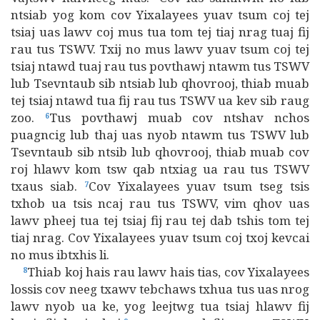
ntsiab yog kom cov Yixalayees yuav tsum coj tej
tsiaj uas lawv coj mus tua tom tej tiaj nrag tuaj fij
rau tus TSWV. Txij no mus lawv yuav tsum coj tej
tsiaj ntawd tuaj rau tus povthawj ntawm tus TSWV
lub Tsevntaub sib ntsiab lub qhovrooj, thiab muab
tej tsiaj ntawd tua fij rau tus TSWV ua kev sib raug
zoo.
Tus povthawj muab cov ntshav nchos
6
puagncig lub thaj uas nyob ntawm tus TSWV lub
Tsevntaub sib ntsib lub qhovrooj, thiab muab cov
roj hlawv kom tsw qab ntxiag ua rau tus TSWV
txaus siab.
Cov Yixalayees yuav tsum tseg tsis
7
txhob ua tsis ncaj rau tus TSWV, vim qhov uas
lawv pheej tua tej tsiaj fij rau tej dab tshis tom tej
tiaj nrag. Cov Yixalayees yuav tsum coj txoj kevcai
no mus ibtxhis li.
Thiab koj hais rau lawv hais tias, cov Yixalayees
8
lossis cov neeg txawv tebchaws txhua tus uas nrog
lawv nyob ua ke, yog leejtwg tua tsiaj hlawv fij