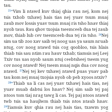
tau.
“Vim li ntawd kuv thiaj qhia rau nej, kom nej
25
tsis txhob txhawj hais tias nej yuav tsum muaj
zaub mov lossis yuav tsum muaj ris tsho hnav thiaj
nyob taus. Rau qhov txojsia tseemceeb dua tej zaub
mov, thiab lub cev tseemceeb dua tej ris tsho.
Nej
26
sim ua tib zoo xav saib tej noog uas ya saum nruab
ntug, cov noog ntawd tsis cog qoobloo, tsis hlais
thiab tsis sau ntim rau hauv txhab; tiamsis nej Leej
Txiv tus uas nyob saum ntuj ceebtsheej tseem yug
cov noog ntawd! Nej tseem muaj nqis dua cov noog
ntawd.
Nej tej kev txhawj ntawd puas yuav pab
27
tau kom nej muaj txojsia nyob ob peb xyoos ntxiv?
“Thiab ua li cas nej yuav txhawj hais tias, nej
28
yuav muab dabtsi los hnav? Nej sim saib tej paj
ntoos tom tiaj nrag tawg li cas. Tej paj ntoos ntawd
twb tsis ua haujlwm thiab tsis ntos ntaub hnav.
Tiamsis kuv qhia rau nej hais tias, txawm yog
29