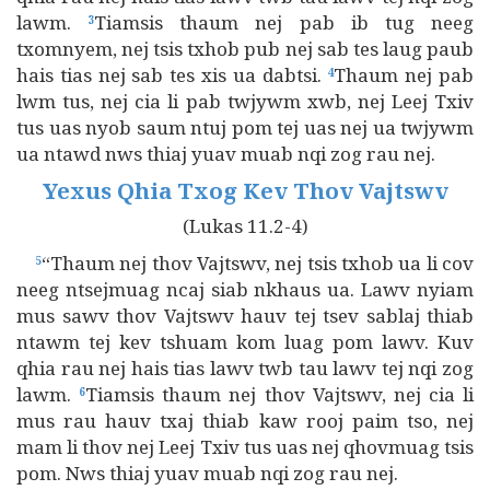
lawm.
Tiamsis thaum nej pab ib tug neeg
3
txomnyem, nej tsis txhob pub nej sab tes laug paub
hais tias nej sab tes xis ua dabtsi.
Thaum nej pab
4
lwm tus, nej cia li pab twjywm xwb, nej Leej Txiv
tus uas nyob saum ntuj pom tej uas nej ua twjywm
ua ntawd nws thiaj yuav muab nqi zog rau nej.
Yexus Qhia Txog Kev Thov Vajtswv
(Lukas 11.2-4)
“Thaum nej thov Vajtswv, nej tsis txhob ua li cov
5
neeg ntsejmuag ncaj siab nkhaus ua. Lawv nyiam
mus sawv thov Vajtswv hauv tej tsev sablaj thiab
ntawm tej kev tshuam kom luag pom lawv. Kuv
qhia rau nej hais tias lawv twb tau lawv tej nqi zog
lawm.
Tiamsis thaum nej thov Vajtswv, nej cia li
6
mus rau hauv txaj thiab kaw rooj paim tso, nej
mam li thov nej Leej Txiv tus uas nej qhovmuag tsis
pom. Nws thiaj yuav muab nqi zog rau nej.