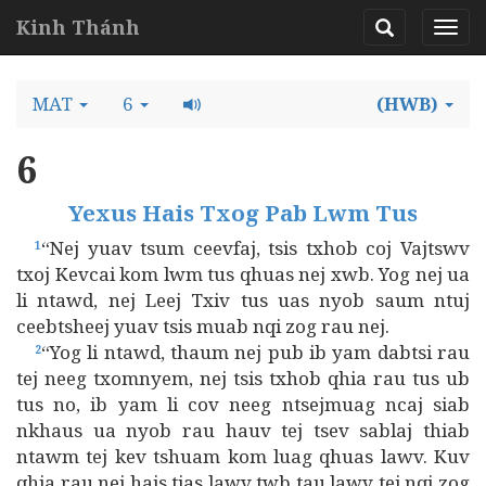
Kinh Thánh
MAT
6
(HWB)
6
Yexus Hais Txog Pab Lwm Tus
“Nej yuav tsum ceevfaj, tsis txhob coj Vajtswv
1
txoj Kevcai kom lwm tus qhuas nej xwb. Yog nej ua
li ntawd, nej Leej Txiv tus uas nyob saum ntuj
ceebtsheej yuav tsis muab nqi zog rau nej.
“Yog li ntawd, thaum nej pub ib yam dabtsi rau
2
tej neeg txomnyem, nej tsis txhob qhia rau tus ub
tus no, ib yam li cov neeg ntsejmuag ncaj siab
nkhaus ua nyob rau hauv tej tsev sablaj thiab
ntawm tej kev tshuam kom luag qhuas lawv. Kuv
qhia rau nej hais tias lawv twb tau lawv tej nqi zog