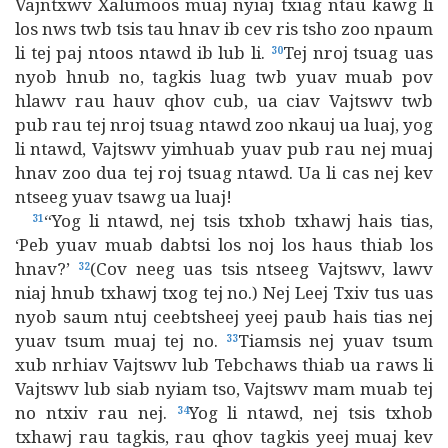
Vajntxwv Xalumoos muaj nyiaj txiag ntau kawg li
los nws twb tsis tau hnav ib cev ris tsho zoo npaum
li tej paj ntoos ntawd ib lub li.
Tej nroj tsuag uas
30
nyob hnub no, tagkis luag twb yuav muab pov
hlawv rau hauv qhov cub, ua ciav Vajtswv twb
pub rau tej nroj tsuag ntawd zoo nkauj ua luaj, yog
li ntawd, Vajtswv yimhuab yuav pub rau nej muaj
hnav zoo dua tej roj tsuag ntawd. Ua li cas nej kev
ntseeg yuav tsawg ua luaj!
“Yog li ntawd, nej tsis txhob txhawj hais tias,
31
‘Peb yuav muab dabtsi los noj los haus thiab los
hnav?’
(Cov neeg uas tsis ntseeg Vajtswv, lawv
32
niaj hnub txhawj txog tej no.) Nej Leej Txiv tus uas
nyob saum ntuj ceebtsheej yeej paub hais tias nej
yuav tsum muaj tej no.
Tiamsis nej yuav tsum
33
xub nrhiav Vajtswv lub Tebchaws thiab ua raws li
Vajtswv lub siab nyiam tso, Vajtswv mam muab tej
no ntxiv rau nej.
Yog li ntawd, nej tsis txhob
34
txhawj rau tagkis, rau qhov tagkis yeej muaj kev