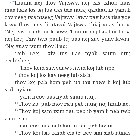
“Thaum nej thov Vajtswv, nej tsis txhob hais
7
mus hais los tej lus uas tsis muaj qabhau ib yam li
cov neeg tsis ntseeg Vajtswv, lawv xav hais tias yog
lawv thov ntev li ntawd Vajtswv thiaj yuav hnov.
Nej tsis txhob ua li lawv. Thaum nej tsis tau thov,
8
nej Leej Txiv twb paub tej uas nej xav yuav lawm.
Nej yuav tsum thov li no:
9
‘Peb Leej Txiv tus uas nyob saum ntuj
ceebtsheej;
Thov kom sawvdaws hwm koj lub npe;
thov koj los kav neeg lub siab;
10
thov koj pab kom peb ua tau raws li koj lub
siab nyiam
yam li cov uas nyob saum ntuj.
Thov koj pub mov rau peb muaj noj hnub no.
11
Thov koj zam txim rau peb ib yam li peb twb
12
zam txim
rau cov uas ua txhaum rau peb lawm.
Thov koj tsis txhob cia tej kev sim siab ntxias
13