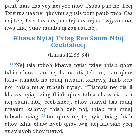
paub hais tias yog nej yoo mov. Tsuas pub nej Leej
Txiv tus uas nej qhovmuag tsis pom paub xwb. Ces
nej Leej Txiv tus uas pom tej uas nej ua twjywm ua,
nws thiaj yuav muab nqi zog rau nej.
Khaws Nyiaj Txiag Rau Saum Ntuj
Ceebtsheej
(Lukas 12.33-34)
“Nej tsis txhob khaws nyiaj txiag thiab qhov
19
txhia chaw rau nej hauv ntiajteb no, rau qhov
hauv ntiajteb no muaj ntsaum kabrwg thiab xeb
noj, thiab muaj tubsab nyiag.
Tiamsis nej cia li
20
khaws nyiaj txiag thiab qhov txhia chaw cia rau
nej saum ntuj ceebtsheej, qhov ntawd tsis muaj
ntsaum kabrwg thiab xeb noj, thiab tsis muaj
tubsab nyiag.
Rau qhov nej tej nyiaj txiag thiab
21
qhov txhia chaw nyob qhov twg, nej lub siab yeej
yuav nyob qhov ntawd.