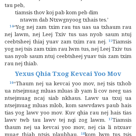
tau peb,
tiamsis thov koj pab kom peb dim
ntawm dab Ntxwgnyoog txhais tes.’
“Yog nej zam txim rau tus uas ua txhaum rau
14
nej lawm, nej Leej Txiv tus uas nyob saum ntuj
ceebtsheej thiaj yuav zam txim rau nej.
Tiamsis
15
yog nej tsis zam txim rau lwm tus, nej Leej Txiv tus
uas nyob saum ntuj ceebtsheej yuav tsis zam txim
rau nej thiab.
Yexus Qhia Txog Kevcai Yoo Mov
“Thaum nej ua kevcai yoo mov, nej tsis txhob
16
ua ntsejmuag mluas mluas ib yam li cov neeg uas
ntsejmuag ncaj siab nkhaus. Lawv ua txuj ua
ntsejmuag mluas mlob, kom sawvdaws paub hais
tias yog lawv yoo mov. Kuv qhia rau nej hais tias
lawv twb tau lawv tej nqi zog lawm.
Tiamsis
17
thaum nej ua kevcai yoo mov, nej cia li ntxuav
muag thiab ntsis plaubhau,
kom lwm tus tsis
18