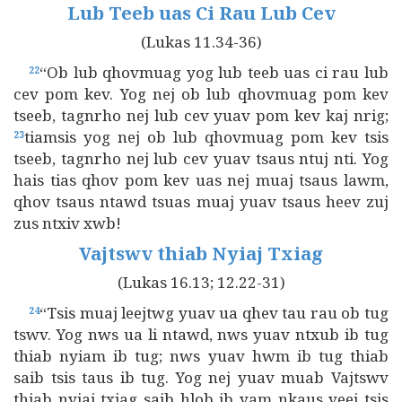
Lub Teeb uas Ci Rau Lub Cev
(Lukas 11.34-36)
“Ob lub qhovmuag yog lub teeb uas ci rau lub
22
cev pom kev. Yog nej ob lub qhovmuag pom kev
tseeb, tagnrho nej lub cev yuav pom kev kaj nrig;
tiamsis yog nej ob lub qhovmuag pom kev tsis
23
tseeb, tagnrho nej lub cev yuav tsaus ntuj nti. Yog
hais tias qhov pom kev uas nej muaj tsaus lawm,
qhov tsaus ntawd tsuas muaj yuav tsaus heev zuj
zus ntxiv xwb!
Vajtswv thiab Nyiaj Txiag
(Lukas 16.13; 12.22-31)
“Tsis muaj leejtwg yuav ua qhev tau rau ob tug
24
tswv. Yog nws ua li ntawd, nws yuav ntxub ib tug
thiab nyiam ib tug; nws yuav hwm ib tug thiab
saib tsis taus ib tug. Yog nej yuav muab Vajtswv
thiab nyiaj txiag saib hlob ib yam nkaus yeej tsis