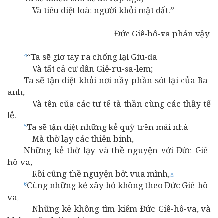
Và tiêu diệt loài người khỏi mặt đất.”
Đức Giê-hô-va phán vậy.
“Ta sẽ giơ tay ra chống lại Giu-đa
4
Và tất cả cư dân Giê-ru-sa-lem;
Ta sẽ tận diệt khỏi nơi nầy phần sót lại của Ba-
anh,
Và tên của các tư tế tà thần cùng các thầy tế
lễ.
Ta sẽ tận diệt những kẻ quỳ trên mái nhà
5
Mà thờ lạy các thiên binh,
Những kẻ thờ lạy và thề nguyện với Đức Giê-
hô-va,
Rồi cũng thề nguyện bởi vua mình,
⚓
Cùng những kẻ xây bỏ không theo Đức Giê-hô-
6
va,
Những kẻ không tìm kiếm Đức Giê-hô-va, và