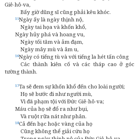
Giê-hô-va,
Bấy giờ dũng sĩ cũng phải kêu khóc.
Ngày ấy là ngày thịnh nộ,
15
Ngày tai họa và khốn khổ,
Ngày hủy phá và hoang vu,
Ngày tối tăm và ảm đạm,
Ngày mây mù và âm u,
Ngày có tiếng tù và với tiếng la hét tấn công
16
Các thành kiên cố và các tháp cao ở góc
tường thành.
Ta sẽ đem sự khốn khổ đến cho loài người;
17
Họ sẽ bước đi như người mù,
Vì đã phạm tội với Đức Giê-hô-va;
Máu của họ sẽ đổ ra như bụi,
Và ruột rữa nát như phân.
Cả đến bạc hoặc vàng của họ
18
Cũng không thể giải cứu họ
Trong ngày thịnh nộ của Đức Giê-hô-va.