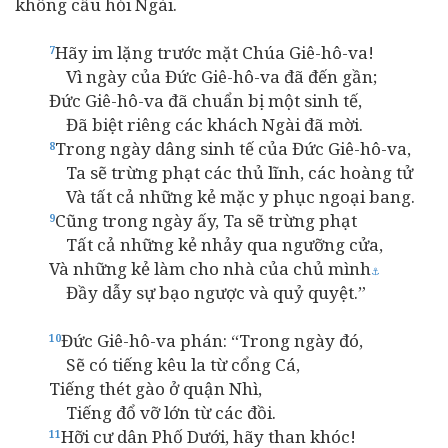
không cầu hỏi Ngài.
Hãy im lặng trước mặt Chúa Giê-hô-va!
7
Vì ngày của Đức Giê-hô-va đã đến gần;
Đức Giê-hô-va đã chuẩn bị một sinh tế,
Đã biệt riêng các khách Ngài đã mời.
Trong ngày dâng sinh tế của Đức Giê-hô-va,
8
Ta sẽ trừng phạt các thủ lĩnh, các hoàng tử
Và tất cả những kẻ mặc y phục ngoại bang.
Cũng trong ngày ấy, Ta sẽ trừng phạt
9
Tất cả những kẻ nhảy qua ngưỡng cửa,
Và những kẻ làm cho nhà của chủ mình
⚓
Đầy dẫy sự bạo ngược và quỷ quyệt.”
Đức Giê-hô-va phán: “Trong ngày đó,
10
Sẽ có tiếng kêu la từ cổng Cá,
Tiếng thét gào ở quận Nhì,
Tiếng đổ vỡ lớn từ các đồi.
Hỡi cư dân Phố Dưới, hãy than khóc!
11