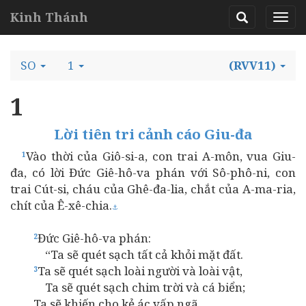
Kinh Thánh
SO
1
(RVV11)
1
Lời tiên tri cảnh cáo Giu-đa
Vào thời của Giô-si-a, con trai A-môn, vua Giu-
1
đa, có lời Đức Giê-hô-va phán với Sô-phô-ni, con
trai Cút-si, cháu của Ghê-đa-lia, chắt của A-ma-ria,
chít của Ê-xê-chia.
⚓
Đức Giê-hô-va phán:
2
“Ta sẽ quét sạch tất cả khỏi mặt đất.
Ta sẽ quét sạch loài người và loài vật,
3
Ta sẽ quét sạch chim trời và cá biển;
Ta sẽ khiến cho kẻ ác vấp ngã,