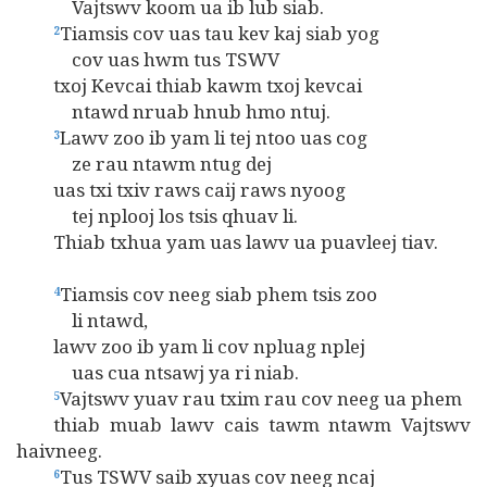
Vajtswv koom ua ib lub siab.
Tiamsis cov uas tau kev kaj siab yog
2
cov uas hwm tus TSWV
txoj Kevcai thiab kawm txoj kevcai
ntawd nruab hnub hmo ntuj.
Lawv zoo ib yam li tej ntoo uas cog
3
ze rau ntawm ntug dej
uas txi txiv raws caij raws nyoog
tej nplooj los tsis qhuav li.
Thiab txhua yam uas lawv ua puavleej tiav.
Tiamsis cov neeg siab phem tsis zoo
4
li ntawd,
lawv zoo ib yam li cov npluag nplej
uas cua ntsawj ya ri niab.
Vajtswv yuav rau txim rau cov neeg ua phem
5
thiab muab lawv cais tawm ntawm Vajtswv
haivneeg.
Tus TSWV saib xyuas cov neeg ncaj
6