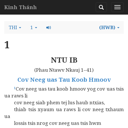
Kinh Thánh
THI
1
(HWB)
1
NTU IB
(Phau Ntawv Nkauj 1–41)
Cov Neeg uas Tau Koob Hmoov
Cov neeg uas tau koob hmoov yog cov uas tsis
1
ua raws li
cov neeg siab phem tej lus haub ntxias,
thiab tsis xyaum ua raws li cov neeg txhaum
ua
lossis tsis nrog cov neeg uas tsis hwm