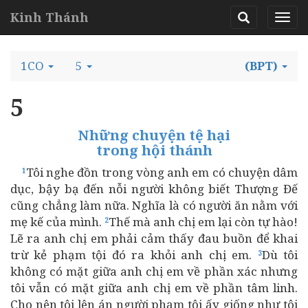
Kinh Thánh
1CO
5
(BPT)
5
Những chuyện tệ hại
trong hội thánh
Tôi nghe đồn trong vòng anh em có chuyện dâm
1
dục, bậy bạ đến nỗi người không biết Thượng Đế
cũng chẳng làm nữa. Nghĩa là có người ăn nằm với
mẹ kế của mình.
Thế mà anh chị em lại còn tự hào!
2
Lẽ ra anh chị em phải cảm thấy đau buồn để khai
trừ kẻ phạm tội đó ra khỏi anh chị em.
Dù tôi
3
không có mặt giữa anh chị em về phần xác nhưng
tôi vẫn có mặt giữa anh chị em về phần tâm linh.
Cho nên tôi lên án người phạm tội ấy giống như tôi