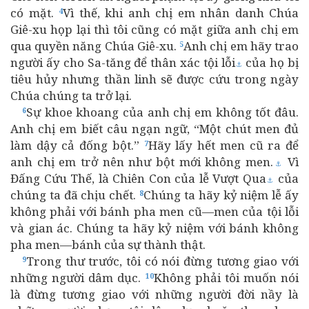
có mặt.
Vì thế, khi anh chị em nhân danh Chúa
4
Giê-xu họp lại thì tôi cũng có mặt giữa anh chị em
qua quyền năng Chúa Giê-xu.
Anh chị em hãy trao
5
người ấy cho Sa-tăng để thân xác tội lỗi
của họ bị
⚓
tiêu hủy nhưng thần linh sẽ được cứu trong ngày
Chúa chúng ta trở lại.
Sự khoe khoang của anh chị em không tốt đâu.
6
Anh chị em biết câu ngạn ngữ, “Một chút men đủ
làm dậy cả đống bột.”
Hãy lấy hết men cũ ra để
7
anh chị em trở nên như bột mới không men.
Vì
⚓
Đấng Cứu Thế, là Chiên Con của lễ Vượt Qua
của
⚓
chúng ta đã chịu chết.
Chúng ta hãy kỷ niệm lễ ấy
8
không phải với bánh pha men cũ—men của tội lỗi
và gian ác. Chúng ta hãy kỷ niệm với bánh không
pha men—bánh của sự thành thật.
Trong thư trước, tôi có nói đừng tương giao với
9
những người dâm dục.
Không phải tôi muốn nói
10
là đừng tương giao với những người đời nầy là