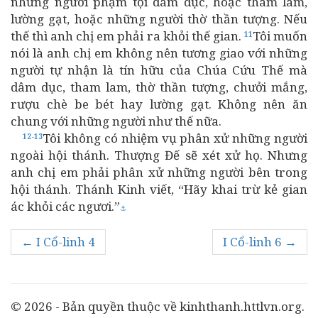
những người phạm tội dâm dục, hoặc tham lam,
lường gạt, hoặc những người thờ thần tượng. Nếu
thế thì anh chị em phải ra khỏi thế gian.
Tôi muốn
11
nói là anh chị em không nên tương giao với những
người tự nhận là tín hữu của Chúa Cứu Thế mà
dâm dục, tham lam, thờ thần tượng, chưởi mắng,
rượu chè be bét hay lường gạt. Không nên ăn
chung với những người như thế nữa.
Tôi không có nhiệm vụ phân xử những người
12-13
ngoài hội thánh. Thượng Đế sẽ xét xử họ. Nhưng
anh chị em phải phân xử những người bên trong
hội thánh. Thánh Kinh viết, “Hãy khai trừ kẻ gian
ác khỏi các ngươi.”
⚓
← I Cổ-linh 4
I Cổ-linh 6 →
© 2026 - Bản quyền thuộc về kinhthanh.httlvn.org.