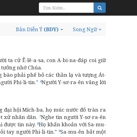
Bản Diễn Ý
(BDY)
Song Ngữ
i ta cử Ê-lê-a-sa, con A-bi-na-đáp coi giữ
n tưởng nhớ Chúa.
 bào phải phế bỏ các thần lạ và tượng Át-
ười Phi-li-tin."
Người Y-sơ-ra-ên vâng lời
4
g đại hội Mích-ba, họ múc nước đổ tràn ra
xét xử nhân dân.
Nghe tin người Y-sơ-ra-ên
7
i được tin này.
Họ khẩn khoản với Sa-mu-
8
 tay người Phi-li-tin."
Sa-mu-ên bắt một
9