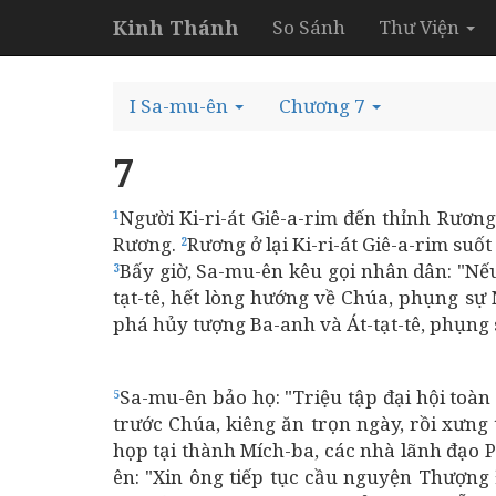
Kinh Thánh
So Sánh
Thư Viện
I Sa-mu-ên
Chương 7
7
Người Ki-ri-át Giê-a-rim đến thỉnh Rương
1
Rương.
Rương ở lại Ki-ri-át Giê-a-rim su
2
Bấy giờ, Sa-mu-ên kêu gọi nhân dân: "Nế
3
tạt-tê, hết lòng hướng về Chúa, phụng sự 
phá hủy tượng Ba-anh và Át-tạt-tê, phụng
Sa-mu-ên bảo họ: "Triệu tập đại hội toàn
5
trước Chúa, kiêng ăn trọn ngày, rồi xưng 
họp tại thành Mích-ba, các nhà lãnh đạo P
ên: "Xin ông tiếp tục cầu nguyện Thượng 