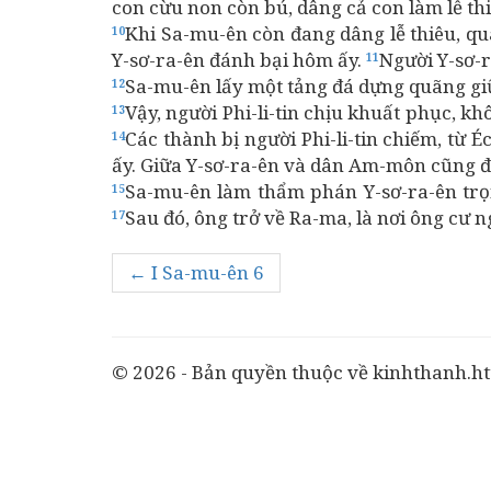
con cừu non còn bú, dâng cả con làm lễ t
Khi Sa-mu-ên còn đang dâng lễ thiêu, quâ
10
Y-sơ-ra-ên đánh bại hôm ấy.
Người Y-sơ-r
11
Sa-mu-ên lấy một tảng đá dựng quãng giữa
12
Vậy, người Phi-li-tin chịu khuất phục, k
13
Các thành bị người Phi-li-tin chiếm, từ 
14
ấy. Giữa Y-sơ-ra-ên và dân Am-môn cũng đ
Sa-mu-ên làm thẩm phán Y-sơ-ra-ên trọ
15
Sau đó, ông trở về Ra-ma, là nơi ông cư n
17
← I Sa-mu-ên 6
© 2026 - Bản quyền thuộc về kinhthanh.ht