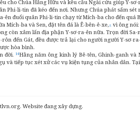
hiêu cho Chúa Hằng Hữu và kêu cầu Ngài cứu giúp Y-sơ-
n Phi-li-tin đã kéo đến nơi. Nhưng Chúa phát sấm sét r
a-ên đuổi quân Phi-li-tin chạy từ Mích-ba cho đến quá B
 Mích-ba và Sen, đặt tên đá là Ê-bên-ê-xe,
vì ông nói:
⚓
hông còn xâm lấn địa phận Y-sơ-ra-ên nữa. Trọn đời Sa-
Éc-rôn đến Gát, đều được trả lại cho người người Y-sơ-
ược hòa bình.
n đời.
Hằng năm ông kinh lý Bê-tên, Ghinh-ganh và M
16
gụ và tiếp tục xét xử các vụ kiện tụng của nhân dân. Tạ
tlvn.org. Website đang xây dựng.