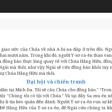
 giao ước của Chúa về nhà A-bi-na-đáp ở trên đồi. Ngườ
ốt hai mươi năm. Trong khi đó, người Y-sơ-ra-ên than va
u đồng bào thực lòng quay về với Chúa Hằng Hữu, đồng
Ngài mà thôi; như vậy Ngài sẽ cứu đồng bào khỏi tay ng
 sự Chúa Hằng Hữu mà thôi.
Đại hội và chiến tranh
 dân tại Mích-ba. Tôi sẽ cầu Chúa cho đồng bào."
Tron
6
tội: "Chúng tôi có tội với Chúa." Và tại đấy Sa-mu-ên 
hi-li-tin kéo quân đến đánh. Người Y-sơ-ra-ên run sợ kh
Đế Hằng Hữu của Y-sơ-ra-ên, để Ngài cứu chúng ta khỏi