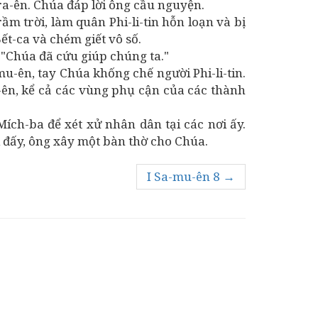
ra-ên. Chúa đáp lời ông cầu nguyện.
ầm trời, làm quân Phi-li-tin hỗn loạn và bị
ết-ca và chém giết vô số.
 "Chúa đã cứu giúp chúng ta."
mu-ên, tay Chúa khống chế người Phi-li-tin.
ra-ên, kể cả các vùng phụ cận của các thành
ích-ba để xét xử nhân dân tại các nơi ấy.
i đấy, ông xây một bàn thờ cho Chúa.
I Sa-mu-ên 8 →