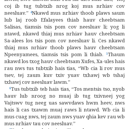
coj ib tug tubtxib nrog koj mus nrhiav cov
neesluav.”
Nkawd mus nrhiav thoob plaws saum
4
lub laj roob Efalayees thiab hauv cheebtsam
Salisas, tiamsis tsis pom cov neesluav li; yog li
ntawd, nkawd thiaj mus nrhiav hauv cheebtsam
Sa-alees los tsis pom cov neesluav li. Ces nkawd
thiaj mus nrhiav thoob plaws hauv cheebtsam
Npeenyamees, tiamsis tsis pom li thiab.
Thaum
5
nkawd los txog hauv cheebtsam Xufes, Xa-ules hais
rau nws tus tubtxib hais tias, “Wb cia li rov mus
tsev, tej zaum kuv txiv yuav txhawj wb tshaj
txhawj cov neesluav lawm.”
Tus tubtxib teb hais tias, “Tos mentsis tso, nyob
6
hauv lub nroog no muaj ib tug txivneej yog
Vajtswv tug neeg uas sawvdaws hwm heev, nws
hais li cas txawm muaj raws li ntawd. Wb cia li
mus cuag nws, tej zaum nws yuav qhia kev rau wb
mus nrhiav tau cov neesluav.”