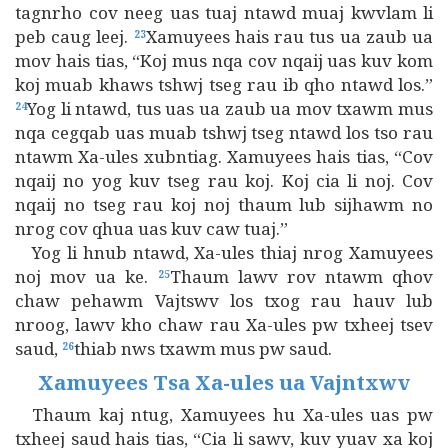
tagnrho cov neeg uas tuaj ntawd muaj kwvlam li
peb caug leej.
Xamuyees hais rau tus ua zaub ua
23
mov hais tias, “Koj mus nqa cov nqaij uas kuv kom
koj muab khaws tshwj tseg rau ib qho ntawd los.”
Yog li ntawd, tus uas ua zaub ua mov txawm mus
24
nqa cegqab uas muab tshwj tseg ntawd los tso rau
ntawm Xa-ules xubntiag. Xamuyees hais tias, “Cov
nqaij no yog kuv tseg rau koj. Koj cia li noj. Cov
nqaij no tseg rau koj noj thaum lub sijhawm no
nrog cov qhua uas kuv caw tuaj.”
Yog li hnub ntawd, Xa-ules thiaj nrog Xamuyees
noj mov ua ke.
Thaum lawv rov ntawm qhov
25
chaw pehawm Vajtswv los txog rau hauv lub
nroog, lawv kho chaw rau Xa-ules pw txheej tsev
saud,
thiab nws txawm mus pw saud.
26
Xamuyees Tsa Xa-ules ua Vajntxwv
Thaum kaj ntug, Xamuyees hu Xa-ules uas pw
txheej saud hais tias, “Cia li sawv, kuv yuav xa koj