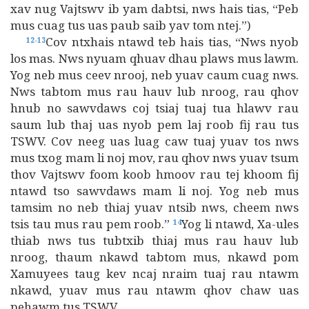
xav nug Vajtswv ib yam dabtsi, nws hais tias, “Peb
mus cuag tus uas paub saib yav tom ntej.”)
Cov ntxhais ntawd teb hais tias, “Nws nyob
12-13
los mas. Nws nyuam qhuav dhau plaws mus lawm.
Yog neb mus ceev nrooj, neb yuav caum cuag nws.
Nws tabtom mus rau hauv lub nroog, rau qhov
hnub no sawvdaws coj tsiaj tuaj tua hlawv rau
saum lub thaj uas nyob pem laj roob fij rau tus
TSWV. Cov neeg uas luag caw tuaj yuav tos nws
mus txog mam li noj mov, rau qhov nws yuav tsum
thov Vajtswv foom koob hmoov rau tej khoom fij
ntawd tso sawvdaws mam li noj. Yog neb mus
tamsim no neb thiaj yuav ntsib nws, cheem nws
tsis tau mus rau pem roob.”
Yog li ntawd, Xa-ules
14
thiab nws tus tubtxib thiaj mus rau hauv lub
nroog, thaum nkawd tabtom mus, nkawd pom
Xamuyees taug kev ncaj nraim tuaj rau ntawm
nkawd, yuav mus rau ntawm qhov chaw uas
pehawm tus TSWV.