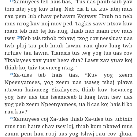
Xamuyees teb hais tias, “Tus uas paub saib yav
19
tom ntej yog kuv ntag. Neb cia li ua kuv ntej mus
rau pem lub chaw pehawm Vajtswv. Hnub no neb
mus nrog kuv noj mov ped. Tagkis sawv ntxov kuv
mam teb neb tej lus nug, thiab neb mam rov mus
tsev.
Neb tsis txhob txhawj txog cov neesluav uas
20
twb ploj tau peb hnub lawm; rau qhov luag twb
nrhiav tau lawm. Tiamsis tus twg yog tus uas cov
Yixalayees xav yuav heev dua? Lawv xav yuav koj
thiab koj txiv tsevneeg ntag.”
Xa-ules teb hais tias, “Kuv yog xeem
21
Npeenyamees, yog xeem uas tsawg tshaj plaws
ntawm haivneeg Yixalayees, thiab kuv tsevneeg
yog tsev uas tsis tseemceeb li luag lwm tsev uas
yog peb xeem Npeenyamees, ua li cas koj hais li ko
rau kuv?”
Xamuyees coj Xa-ules thiab Xa-ules tus tubtxib
22
mus rau hauv chav tsev loj, thiab kom nkawd mus
zaum pem hau rooj uas yog tshwj rau cov qhua,