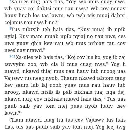
Xa-ules nug hais tias, “Yog wb mus cuag nws,
7
wb yuav coj dabtsi mus rau nws? Wb cov ncuav
hauv hnab los tas lawm, wb twb tsis muaj dabtsi
coj mus rau nws li ne?”
Tus tubtxib teb hais tias, “Kuv muaj ib npib
8
nyiaj. Kuv mam muab npib nyiaj no rau nws, ces
nws yuav qhia kev rau wb mus nrhiav tau cov
neesluav ntawd.”
Xa-ules teb hais tias, “Koj cov lus ko, yog ib zaj
9-11
tswvyim zoo, wb cia li mus cuag nws.” Yog li
ntawd, nkawd thiaj mus rau hauv lub nroog uas
Vajtswv tus neeg nyob. Thaum nkawd tabtom taug
kev saum lub laj roob yuav mus rau hauv lub
nroog, nkawd ntsib ib pab ntxhais tuaj nqa dej,
nkawd nug cov ntxhais ntawd hais tias, “Tus uas
paub saib yav tom ntej puas nyob hauv tsev
lawm?”
(Tiam ntawd, luag hu tus cev Vajtswv lus hais
tias, tus uas paub saib yav tom ntej. Yog leej twg