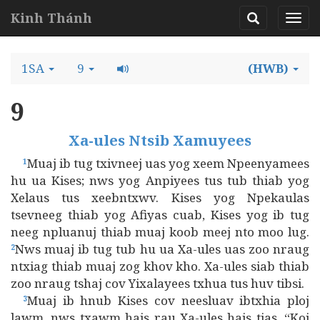
Kinh Thánh
1SA
9
(HWB)
9
Xa-ules Ntsib Xamuyees
Muaj ib tug txivneej uas yog xeem Npeenyamees
1
hu ua Kises; nws yog Anpiyees tus tub thiab yog
Xelaus tus xeebntxwv. Kises yog Npekaulas
tsevneeg thiab yog Afiyas cuab, Kises yog ib tug
neeg npluanuj thiab muaj koob meej nto moo lug.
Nws muaj ib tug tub hu ua Xa-ules uas zoo nraug
2
ntxiag thiab muaj zog khov kho. Xa-ules siab thiab
zoo nraug tshaj cov Yixalayees txhua tus huv tibsi.
Muaj ib hnub Kises cov neesluav ibtxhia ploj
3
lawm, nws txawm hais rau Xa-ules hais tias, “Koj