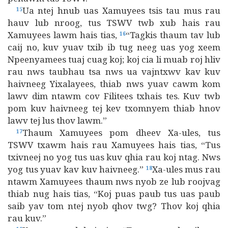
Ua ntej hnub uas Xamuyees tsis tau mus rau
15
hauv lub nroog, tus TSWV twb xub hais rau
Xamuyees lawm hais tias,
“Tagkis thaum tav lub
16
caij no, kuv yuav txib ib tug neeg uas yog xeem
Npeenyamees tuaj cuag koj; koj cia li muab roj hliv
rau nws taubhau tsa nws ua vajntxwv kav kuv
haivneeg Yixalayees, thiab nws yuav cawm kom
lawv dim ntawm cov Filitees txhais tes. Kuv twb
pom kuv haivneeg tej kev txomnyem thiab hnov
lawv tej lus thov lawm.”
Thaum Xamuyees pom dheev Xa-ules, tus
17
TSWV txawm hais rau Xamuyees hais tias, “Tus
txivneej no yog tus uas kuv qhia rau koj ntag. Nws
yog tus yuav kav kuv haivneeg.”
Xa-ules mus rau
18
ntawm Xamuyees thaum nws nyob ze lub roojvag
thiab nug hais tias, “Koj puas paub tus uas paub
saib yav tom ntej nyob qhov twg? Thov koj qhia
rau kuv.”