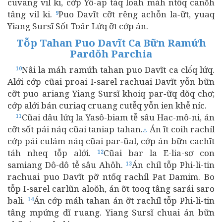
cuvang vil ki, cớp Yô-ap táq loah máh ntốq canŏ́h
tâng vil ki.
Puo Davĩt cỡt rêng achỗn la‑ữt, yuaq
9
Yiang Sursĩ Sốt Toâr Lứq ỡt cớp án.
Tỗp Tahan Puo Davĩt Ca Bữn Ramứh
Pardŏh Parchia
Nâi la máh ramứh tahan puo Davĩt ca clŏ́q lứq.
10
Alới cớp cũai proai I-sarel rachuai Davĩt yỗn bữn
cỡt puo ariang Yiang Sursĩ khoiq par‑ữq dŏq chơ;
cớp alới bán curiaq cruang cutễq yỗn ien khễ níc.
Cũai dâu lứq la Yasô-biam tễ sâu Hac-mô-ni, án
11
cỡt sốt pái náq cũai taniap tahan.
Án ĩt coih rachíl
⚓
cớp pái culám náq cũai par‑ũal, cớp án bữn cachĩt
táh nheq tỗp alới.
Cũai bar la E-lia-sơ con
12
samiang Dô-dô tễ sâu Ahôh.
Án chíl tỗp Phi-li-tin
13
rachuai puo Davĩt pỡ ntốq rachíl Pat Damim. Bo
tỗp I-sarel carlũn aloŏh, án ỡt tooq tâng sarái saro
bali.
Án cớp máh tahan án ỡt rachíl tỗp Phi-li-tin
14
tâng mpứng dĩ ruang. Yiang Sursĩ chuai án bữn