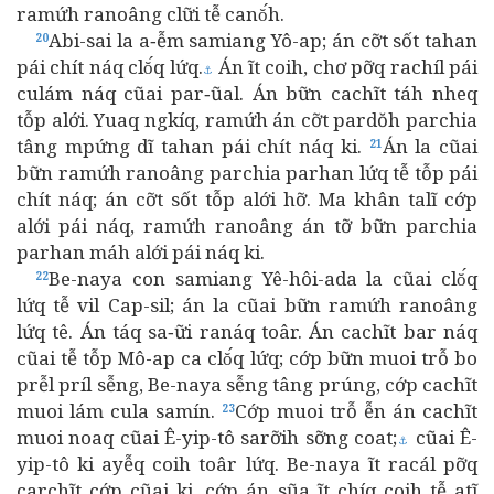
ramứh ranoâng clữi tễ canŏ́h.
Abi-sai la a‑ễm samiang Yô-ap; án cỡt sốt tahan
20
pái chít náq clŏ́q lứq.
Án ĩt coih, chơ pỡq rachíl pái
⚓
culám náq cũai par‑ũal. Án bữn cachĩt táh nheq
tỗp alới. Yuaq ngkíq, ramứh án cỡt pardŏh parchia
tâng mpứng dĩ tahan pái chít náq ki.
Án la cũai
21
bữn ramứh ranoâng parchia parhan lứq tễ tỗp pái
chít náq; án cỡt sốt tỗp alới hỡ. Ma khân talĩ cớp
alới pái náq, ramứh ranoâng án tỡ bữn parchia
parhan máh alới pái náq ki.
Be-naya con samiang Yê-hôi-ada la cũai clŏ́q
22
lứq tễ vil Cap-sil; án la cũai bữn ramứh ranoâng
lứq tê. Án táq sa‑ữi ranáq toâr. Án cachĩt bar náq
cũai tễ tỗp Mô-ap ca clŏ́q lứq; cớp bữn muoi trỗ bo
prễl príl sễng, Be-naya sễng tâng prúng, cớp cachĩt
muoi lám cula samín.
Cớp muoi trỗ ễn án cachĩt
23
muoi noaq cũai Ê-yip-tô sarỡih sỡng coat;
cũai Ê-
⚓
yip-tô ki ayễq coih toâr lứq. Be-naya ĩt racál pỡq
carchĩt cớp cũai ki, cớp án sũa ĩt chíq coih tễ atĩ