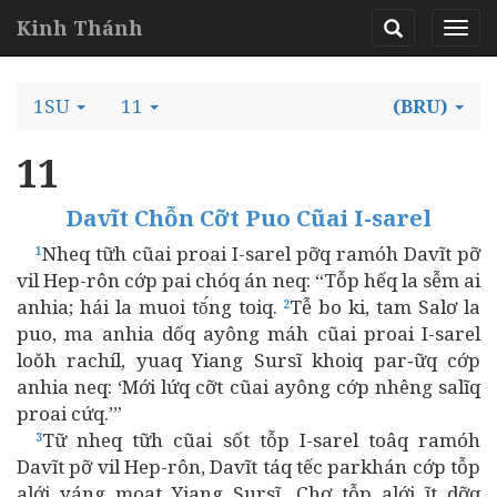
Kinh Thánh
1SU
11
(BRU)
11
Davĩt Chỗn Cỡt Puo Cũai I-sarel
Nheq tữh cũai proai I-sarel pỡq ramóh Davĩt pỡ
1
vil Hep-rôn cớp pai chóq án neq: “Tỗp hếq la sễm ai
anhia; hái la muoi tŏ́ng toiq.
Tễ bo ki, tam Salơ la
2
puo, ma anhia dốq ayông máh cũai proai I-sarel
loŏh rachíl, yuaq Yiang Sursĩ khoiq par‑ữq cớp
anhia neq: ‘Mới lứq cỡt cũai ayông cớp nhêng salĩq
proai cứq.’”
Tữ nheq tữh cũai sốt tỗp I-sarel toâq ramóh
3
Davĩt pỡ vil Hep-rôn, Davĩt táq tếc parkhán cớp tỗp
alới yáng moat Yiang Sursĩ. Chơ tỗp alới ĩt dỡq