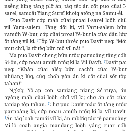
nsễng hĩng tâng plỡ án, táq tếc án cỡt puo cũai I-
sarel, samoât Yiang Sursĩ khoiq atỡng na Samu-ễl.
Puo Davĩt cớp máh cũai proai I-sarel loŏh chíl
4
vil Yaru-salem. Tâng dỡi ki, vil Yaru-salem bữn
ramứh Yê-but, cớp cũai proai Yê-but la cũai dâu lứq
ỡt tâng vil ki.
Tỗp Yê-but thrễc puo Davĩt neq: “Mới
5
mut chíl, la tỡ têq bữn mŏ vil nâi.”
Ma puo Davĩt cheng bữn ntốq parnoâng tâng cóh
Si-ôn, cớp noau amứh ntốq ki la Vil Davĩt.
Davĩt pai
6
neq: “Khân cũai aléq bữn cachĩt cũai Yê-but
nhũang lứq, cứq chóh yỗn án ki cỡt cũai sốt tỗp
tahan!”
Ngkíq, Yô-ap con samiang niang Sê-ruya, án
ayông máh cũai loŏh chíl vil ki; chơ án cỡt cũai
taniap tỗp tahan.
Chơ puo Davĩt toâq ỡt tâng ntốq
7
parnoâng ki, cớp noau amứh ntốq ki la Vil Davĩt.
Án táq loah tamái vil ki, án mbỡiq táq tễ parnoâng
8
Mi-lô coah angia mandang loŏh yáng cuar cóh