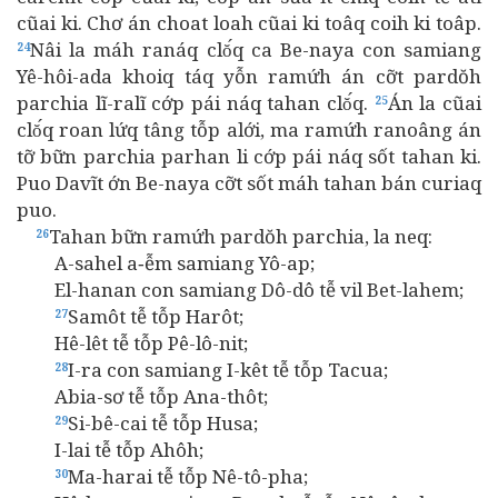
cũai ki. Chơ án choat loah cũai ki toâq coih ki toâp.
Nâi la máh ranáq clŏ́q ca Be-naya con samiang
24
Yê-hôi-ada khoiq táq yỗn ramứh án cỡt pardŏh
parchia lĩ-ralĩ cớp pái náq tahan clŏ́q.
Án la cũai
25
clŏ́q roan lứq tâng tỗp alới, ma ramứh ranoâng án
tỡ bữn parchia parhan li cớp pái náq sốt tahan ki.
Puo Davĩt ớn Be-naya cỡt sốt máh tahan bán curiaq
puo.
Tahan bữn ramứh pardŏh parchia, la neq:
26
A-sahel a‑ễm samiang Yô-ap;
El-hanan con samiang Dô-dô tễ vil Bet-lahem;
Samôt tễ tỗp Harôt;
27
Hê-lêt tễ tỗp Pê-lô-nit;
I-ra con samiang I-kêt tễ tỗp Tacua;
28
Abia-sơ tễ tỗp Ana-thôt;
Si-bê-cai tễ tỗp Husa;
29
I-lai tễ tỗp Ahôh;
Ma-harai tễ tỗp Nê-tô-pha;
30