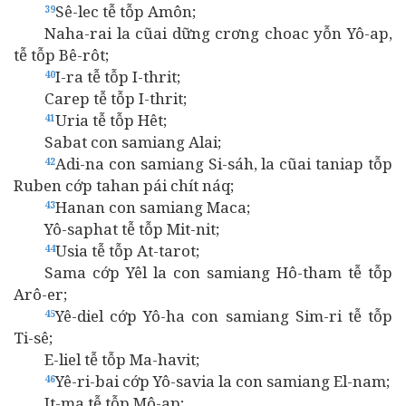
Sê-lec tễ tỗp Amôn;
39
Naha-rai la cũai dững crơng choac yỗn Yô-ap,
tễ tỗp Bê-rôt;
I-ra tễ tỗp I-thrit;
40
Carep tễ tỗp I-thrit;
Uria tễ tỗp Hêt;
41
Sabat con samiang Alai;
Adi-na con samiang Si-sáh, la cũai taniap tỗp
42
Ruben cớp tahan pái chít náq;
Hanan con samiang Maca;
43
Yô-saphat tễ tỗp Mit-nit;
Usia tễ tỗp At-tarot;
44
Sama cớp Yêl la con samiang Hô-tham tễ tỗp
Arô-er;
Yê-diel cớp Yô-ha con samiang Sim-ri tễ tỗp
45
Ti-sê;
E-liel tễ tỗp Ma-havit;
Yê-ri-bai cớp Yô-savia la con samiang El-nam;
46
It-ma tễ tỗp Mô-ap;