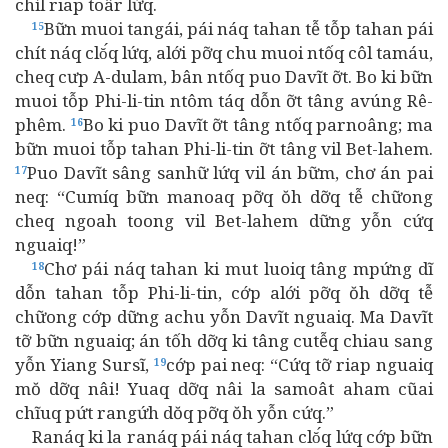
chíl riap toâr lứq.
Bữn muoi tangái, pái náq tahan tễ tỗp tahan pái
15
chít náq clŏ́q lứq, alới pỡq chu muoi ntốq côl tamáu,
cheq cưp A-dulam, bân ntốq puo Davĩt ỡt. Bo ki bữn
muoi tỗp Phi-li-tin ntôm táq dỗn ỡt tâng avúng Rê-
phêm.
Bo ki puo Davĩt ỡt tâng ntốq parnoâng; ma
16
bữn muoi tỗp tahan Phi-li-tin ỡt tâng vil Bet-lahem.
Puo Davĩt sâng sanhữ lứq vil án bữm, chơ án pai
17
neq: “Cumíq bữn manoaq pỡq ŏh dỡq tễ chữong
cheq ngoah toong vil Bet-lahem dững yỗn cứq
nguaiq!”
Chơ pái náq tahan ki mut luoiq tâng mpứng dĩ
18
dỗn tahan tỗp Phi-li-tin, cớp alới pỡq ŏh dỡq tễ
chữong cớp dững achu yỗn Davĩt nguaiq. Ma Davĩt
tỡ bữn nguaiq; án tốh dỡq ki tâng cutễq chiau sang
yỗn Yiang Sursĩ,
cớp pai neq: “Cứq tỡ riap nguaiq
19
mŏ dỡq nâi! Yuaq dỡq nâi la samoât aham cũai
chĩuq pứt rangứh dŏq pỡq ŏh yỗn cứq.”
Ranáq ki la ranáq pái náq tahan clŏ́q lứq cớp bữn