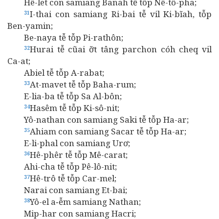
Hê-let con samiang Banah tễ tỗp Nê-tô-pha;
I-thai con samiang Ri-bai tễ vil Ki-bĩah, tỗp
31
Ben-yamin;
Be-naya tễ tỗp Pi-rathôn;
Hurai tễ cũai ỡt tâng parchon cóh cheq vil
32
Ca-at;
Abiel tễ tỗp A-rabat;
At-mavet tễ tỗp Baha-rum;
33
E-lia-ba tễ tỗp Sa Al-bôn;
Hasêm tễ tỗp Ki-sô-nit;
34
Yô-nathan con samiang Saki tễ tỗp Ha-ar;
Ahiam con samiang Sacar tễ tỗp Ha-ar;
35
E-li-phal con samiang Urơ;
Hê-phêr tễ tỗp Mê-carat;
36
Ahi-cha tễ tỗp Pê-lô-nit;
Hê-trô tễ tỗp Car-mel;
37
Narai con samiang Et-bai;
Yô-el a‑ễm samiang Nathan;
38
Mip-har con samiang Hacri;