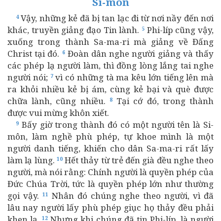
Si-môn
Vậy, những kẻ đã bị tan lạc đi từ nơi nầy đến nơi
4
khác, truyền giảng đạo Tin lành.
Phi-líp cũng vậy,
5
xuống trong thành Sa-ma-ri mà giảng về Đấng
Christ tại đó.
Đoàn dân nghe người giảng và thấy
6
các phép lạ người làm, thì đồng lòng lắng tai nghe
người nói;
vì có những tà ma kêu lớn tiếng lên mà
7
ra khỏi nhiều kẻ bị ám, cùng kẻ bại và què được
chữa lành, cũng nhiều.
Tại cớ đó, trong thành
8
được vui mừng khôn xiết.
Bấy giờ trong thành đó có một người tên là Si-
9
môn, làm nghề phù phép, tự khoe mình là một
người danh tiếng, khiến cho dân Sa-ma-ri rất lấy
làm lạ lùng.
Hết thảy từ trẻ đến già đều nghe theo
10
người, mà nói rằng: Chính người là quyền phép của
Đức Chúa Trời, tức là quyền phép lớn như thường
gọi vậy.
Nhân đó chúng nghe theo người, vì đã
11
lâu nay người lấy phù phép giục họ thảy đều phải
khen lạ.
Nhưng khi chúng đã tin Phi-líp, là người
12