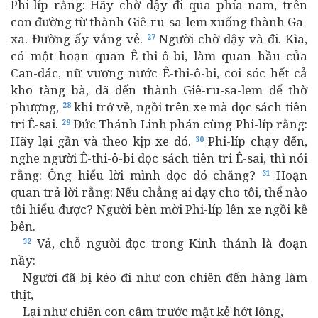
Phi-líp rằng: Hãy chờ dậy đi qua phía nam, trên
con đường từ thành Giê-ru-sa-lem xuống thành Ga-
xa. Đường ấy vắng vẻ.
Người chờ dậy và đi. Kìa,
27
có một hoạn quan Ê-thi-ô-bi, làm quan hầu của
Can-đác, nữ vương nước Ê-thi-ô-bi, coi sóc hết cả
kho tàng bà, đã đến thành Giê-ru-sa-lem để thờ
phượng,
khi trở về, ngồi trên xe mà đọc sách tiên
28
tri Ê-sai.
Đức Thánh Linh phán cùng Phi-líp rằng:
29
Hãy lại gần và theo kịp xe đó.
Phi-líp chạy đến,
30
nghe người Ê-thi-ô-bi đọc sách tiên tri Ê-sai, thì nói
rằng: Ông hiểu lời mình đọc đó chăng?
Hoạn
31
quan trả lời rằng: Nếu chẳng ai dạy cho tôi, thể nào
tôi hiểu được? Người bèn mời Phi-líp lên xe ngồi kề
bên.
Vả, chỗ người đọc trong Kinh thánh là đoạn
32
nầy:
Người đã bị kéo đi như con chiên đến hàng làm
thịt,
Lại như chiên con câm trước mặt kẻ hớt lông,