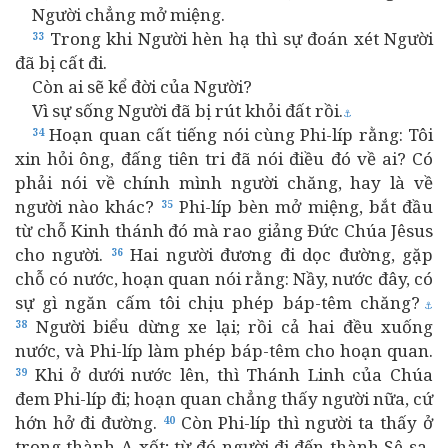
Người chẳng mở miệng.
Trong khi Người hèn hạ thì sự đoán xét Người
33
đã bị cất đi.
Còn ai sẽ kể đời của Người?
Vì sự sống Người đã bị rút khỏi đất rồi.
⚓
Hoạn quan cất tiếng nói cùng Phi-líp rằng: Tôi
34
xin hỏi ông, đấng tiên tri đã nói điều đó về ai? Có
phải nói về chính mình người chăng, hay là về
người nào khác?
Phi-líp bèn mở miệng, bắt đầu
35
từ chỗ Kinh thánh đó mà rao giảng Đức Chúa Jêsus
cho người.
Hai người đương đi dọc đường, gặp
36
chỗ có nước, hoạn quan nói rằng: Nầy, nước đây, có
sự gì ngăn cấm tôi chịu phép báp-têm chăng?
⚓
Người biểu dừng xe lại; rồi cả hai đều xuống
38
nước, và Phi-líp làm phép báp-têm cho hoạn quan.
Khi ở dưới nước lên, thì Thánh Linh của Chúa
39
đem Phi-líp đi; hoạn quan chẳng thấy người nữa, cứ
hớn hở đi đường.
Còn Phi-líp thì người ta thấy ở
40
trong thành A-xốt; từ đó người đi đến thành Sê-sa-