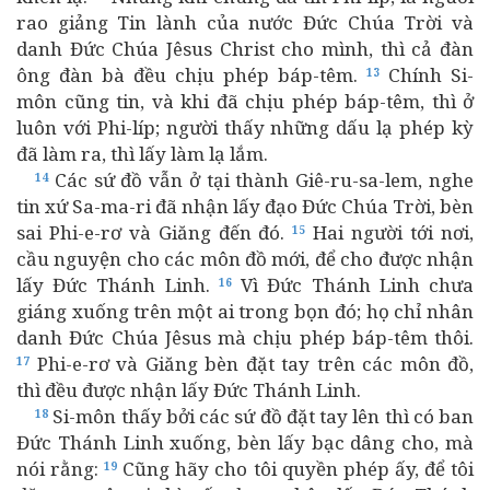
rao giảng Tin lành của nước Đức Chúa Trời và
danh Đức Chúa Jêsus Christ cho mình, thì cả đàn
ông đàn bà đều chịu phép báp-têm.
Chính Si-
13
môn cũng tin, và khi đã chịu phép báp-têm, thì ở
luôn với Phi-líp; người thấy những dấu lạ phép kỳ
đã làm ra, thì lấy làm lạ lắm.
Các sứ đồ vẫn ở tại thành Giê-ru-sa-lem, nghe
14
tin xứ Sa-ma-ri đã nhận lấy đạo Đức Chúa Trời, bèn
sai Phi-e-rơ và Giăng đến đó.
Hai người tới nơi,
15
cầu nguyện cho các môn đồ mới, để cho được nhận
lấy Đức Thánh Linh.
Vì Đức Thánh Linh chưa
16
giáng xuống trên một ai trong bọn đó; họ chỉ nhân
danh Đức Chúa Jêsus mà chịu phép báp-têm thôi.
Phi-e-rơ và Giăng bèn đặt tay trên các môn đồ,
17
thì đều được nhận lấy Đức Thánh Linh.
Si-môn thấy bởi các sứ đồ đặt tay lên thì có ban
18
Đức Thánh Linh xuống, bèn lấy bạc dâng cho, mà
nói rằng:
Cũng hãy cho tôi quyền phép ấy, để tôi
19