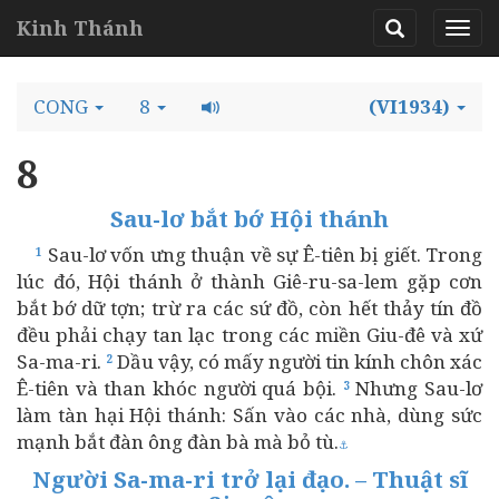
Kinh Thánh
CONG
8
(VI1934)
8
Sau-lơ bắt bớ Hội thánh
Sau-lơ vốn ưng thuận về sự Ê-tiên bị giết. Trong
1
lúc đó, Hội thánh ở thành Giê-ru-sa-lem gặp cơn
bắt bớ dữ tợn; trừ ra các sứ đồ, còn hết thảy tín đồ
đều phải chạy tan lạc trong các miền Giu-đê và xứ
Sa-ma-ri.
Dầu vậy, có mấy người tin kính chôn xác
2
Ê-tiên và than khóc người quá bội.
Nhưng Sau-lơ
3
làm tàn hại Hội thánh: Sấn vào các nhà, dùng sức
mạnh bắt đàn ông đàn bà mà bỏ tù.
⚓
Người Sa-ma-ri trở lại đạo. – Thuật sĩ