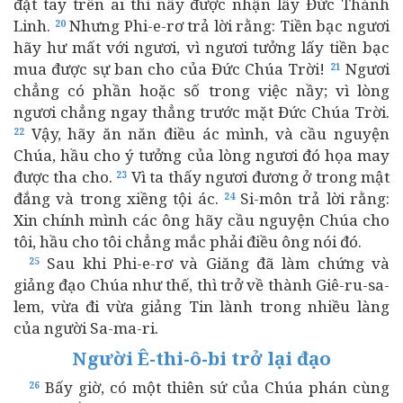
đặt tay trên ai thì nấy được nhận lấy Đức Thánh
Linh.
Nhưng Phi-e-rơ trả lời rằng: Tiền bạc ngươi
20
hãy hư mất với ngươi, vì ngươi tưởng lấy tiền bạc
mua được sự ban cho của Đức Chúa Trời!
Ngươi
21
chẳng có phần hoặc số trong việc nầy; vì lòng
ngươi chẳng ngay thẳng trước mặt Đức Chúa Trời.
Vậy, hãy ăn năn điều ác mình, và cầu nguyện
22
Chúa, hầu cho ý tưởng của lòng ngươi đó họa may
được tha cho.
Vì ta thấy ngươi đương ở trong mật
23
đắng và trong xiềng tội ác.
Si-môn trả lời rằng:
24
Xin chính mình các ông hãy cầu nguyện Chúa cho
tôi, hầu cho tôi chẳng mắc phải điều ông nói đó.
Sau khi Phi-e-rơ và Giăng đã làm chứng và
25
giảng đạo Chúa như thế, thì trở về thành Giê-ru-sa-
lem, vừa đi vừa giảng Tin lành trong nhiều làng
của người Sa-ma-ri.
Người Ê-thi-ô-bi trở lại đạo
Bấy giờ, có một thiên sứ của Chúa phán cùng
26