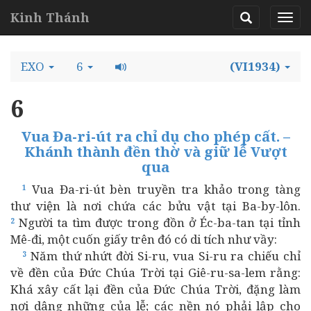
Kinh Thánh
EXO
6
(VI1934)
6
Vua Đa-ri-út ra chỉ dụ cho phép cất. –
Khánh thành đền thờ và giữ lễ Vượt
qua
Vua Đa-ri-út bèn truyền tra khảo trong tàng
1
thư viện là nơi chứa các bửu vật tại Ba-by-lôn.
Người ta tìm được trong đồn ở Éc-ba-tan tại tỉnh
2
Mê-đi, một cuốn giấy trên đó có di tích như vầy:
Năm thứ nhứt đời Si-ru, vua Si-ru ra chiếu chỉ
3
về đền của Đức Chúa Trời tại Giê-ru-sa-lem rằng:
Khá xây cất lại đền của Đức Chúa Trời, đặng làm
nơi dâng những của lễ; các nền nó phải lập cho