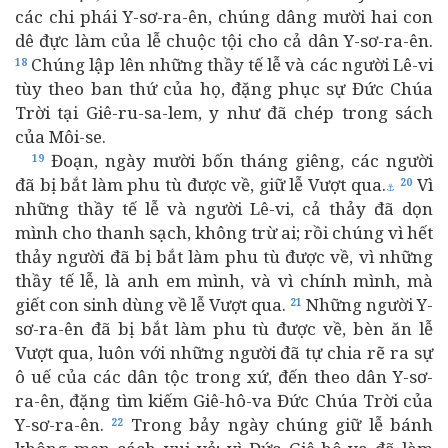
các chi phái Y-sơ-ra-ên, chúng dâng mười hai con
dê đực làm của lễ chuộc tội cho cả dân Y-sơ-ra-ên.
Chúng lập lên những thầy tế lễ và các người Lê-vi
18
tùy theo ban thứ của họ, đặng phục sự Đức Chúa
Trời tại Giê-ru-sa-lem, y như đã chép trong sách
của Môi-se.
Đoạn, ngày mười bốn tháng giêng, các người
19
đã bị bắt làm phu tù được về, giữ lễ Vượt qua.
Vì
20
⚓
những thầy tế lễ và người Lê-vi, cả thảy đã dọn
mình cho thanh sạch, không trừ ai; rồi chúng vì hết
thảy người đã bị bắt làm phu tù được về, vì những
thầy tế lễ, là anh em mình, và vì chính mình, mà
giết con sinh dùng về lễ Vượt qua.
Những người Y-
21
sơ-ra-ên đã bị bắt làm phu tù được về, bèn ăn lễ
Vượt qua, luôn với những người đã tự chia rẽ ra sự
ô uế của các dân tộc trong xứ, đến theo dân Y-sơ-
ra-ên, đặng tìm kiếm Giê-hô-va Đức Chúa Trời của
Y-sơ-ra-ên.
Trong bảy ngày chúng giữ lễ bánh
22