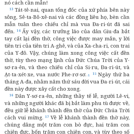
nó cách cần mẫn!
Tát-tê-nai, quan tổng đốc của xứ phía bên này
13
sông, Sê-ta-Bô-xê-nai và các đồng liêu họ, bèn cần
mẫn tuân theo chiếu chỉ mà vua Đa-ri-út đã sai
đến.
Ấy vậy, các trưởng lão của dân Giu-đa bắt
14
tay cất lại đền thờ, công việc được may mắn, y lời
tiên tri của tiên tri A-ghê, và của Xa-cha-ri, con trai
của Y-đô. Vậy, chúng làm xong công việc cất đền
thờ, tùy theo mạng lịnh của Đức Chúa Trời của Y-
sơ-ra-ên, và theo chiếu chỉ của Si-ru, Đa-ri-út, và
Ạt-ta-xét-xe, vua nước Phe-rơ-sơ.
Ngày thứ ba
15
⚓
tháng A-đa, nhằm năm thứ sáu đời vua Đa-ri-út, cái
đền này được xây cất cho xong.
Dân Y-sơ-ra-ên, những thầy tế lễ, người Lê-vi,
16
và những người khác đã bị bắt làm phu tù được về,
đều giữ lễ khánh thành đền thờ của Đức Chúa Trời
cách vui mừng.
Về lễ khánh thành đền thờ này,
17
chúng dâng một trăm con bò đực, hai trăm con
chiên đực, bốn trăm con chiên con, và tùy theo số