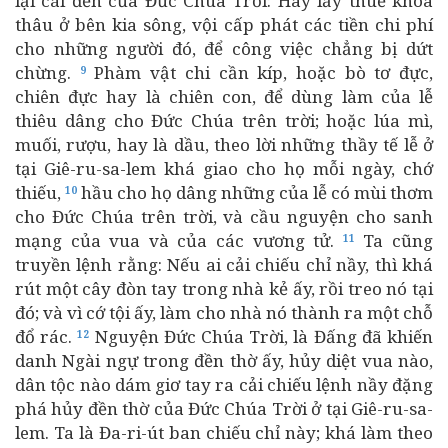
lại cái đền của Đức Chúa Trời: Hãy lấy thuế khóa
thâu ở bên kia sông, vội cấp phát các tiền chi phí
cho những người đó, để công việc chẳng bị dứt
chừng.
Phàm vật chi cần kíp, hoặc bò tơ đực,
9
chiên đực hay là chiên con, để dùng làm của lễ
thiêu dâng cho Đức Chúa trên trời; hoặc lúa mì,
muối, rượu, hay là dầu, theo lời những thầy tế lễ ở
tại Giê-ru-sa-lem khá giao cho họ mỗi ngày, chớ
thiếu,
hầu cho họ dâng những của lễ có mùi thơm
10
cho Đức Chúa trên trời, và cầu nguyện cho sanh
mạng của vua và của các vương tử.
Ta cũng
11
truyền lệnh rằng: Nếu ai cải chiếu chỉ nầy, thì khá
rút một cây đòn tay trong nhà kẻ ấy, rồi treo nó tại
đó; và vì cớ tội ấy, làm cho nhà nó thành ra một chỗ
đổ rác.
Nguyện Đức Chúa Trời, là Đấng đã khiến
12
danh Ngài ngự trong đền thờ ấy, hủy diệt vua nào,
dân tộc nào dám giơ tay ra cải chiếu lệnh nầy đặng
phá hủy đền thờ của Đức Chúa Trời ở tại Giê-ru-sa-
lem. Ta là Đa-ri-út ban chiếu chỉ này; khá làm theo