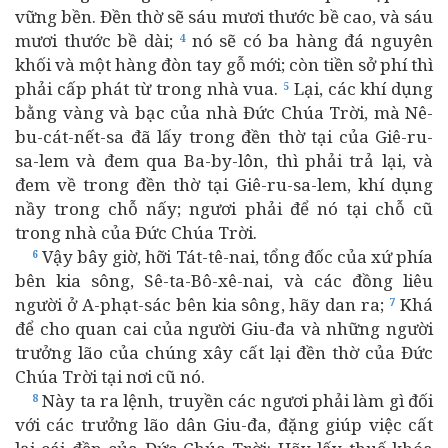
vững bền. Đền thờ sẽ sáu mươi thước bề cao, và sáu
mươi thước bề dài;
nó sẽ có ba hàng đá nguyên
4
khối và một hàng đòn tay gỗ mới; còn tiền sở phí thì
phải cấp phát từ trong nhà vua.
Lại, các khí dụng
5
bằng vàng và bạc của nhà Đức Chúa Trời, mà Nê-
bu-cát-nết-sa đã lấy trong đền thờ tại của Giê-ru-
sa-lem và đem qua Ba-by-lôn, thì phải trả lại, và
đem về trong đền thờ tại Giê-ru-sa-lem, khí dụng
nầy trong chỗ nấy; ngươi phải để nó tại chỗ cũ
trong nhà của Đức Chúa Trời.
Vậy bây giờ, hỡi Tát-tê-nai, tổng đốc của xứ phía
6
bên kia sông, Sê-ta-Bô-xê-nai, và các đồng liêu
người ở A-phạt-sác bên kia sông, hãy dan ra;
Khá
7
để cho quan cai của người Giu-đa và những người
trưởng lão của chúng xây cất lại đền thờ của Đức
Chúa Trời tại nơi cũ nó.
Này ta ra lệnh, truyền các ngươi phải làm gì đối
8
với các trưởng lão dân Giu-đa, đặng giúp việc cất