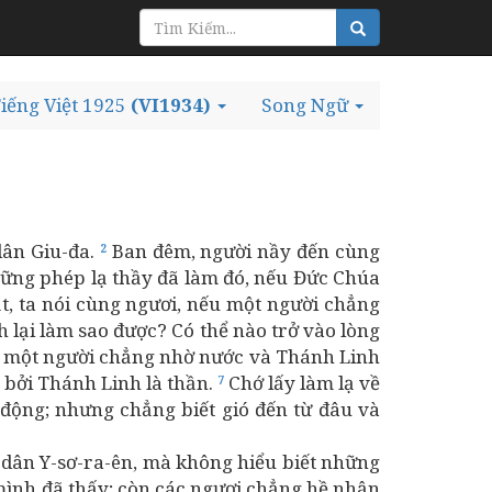
iếng Việt 1925
(VI1934)
Song Ngữ
dân Giu-đa.
Ban đêm, người nầy đến cùng
2
những phép lạ thầy đã làm đó, nếu Đức Chúa
t, ta nói cùng ngươi, nếu một người chẳng
 lại làm sao được? Có thể nào trở vào lòng
ếu một người chẳng nhờ nước và Thánh Linh
nh bởi Thánh Linh là thần.
Chớ lấy làm lạ về
7
 động; nhưng chẳng biết gió đến từ đâu và
 dân Y-sơ-ra-ên, mà không hiểu biết những
 mình đã thấy; còn các ngươi chẳng hề nhận