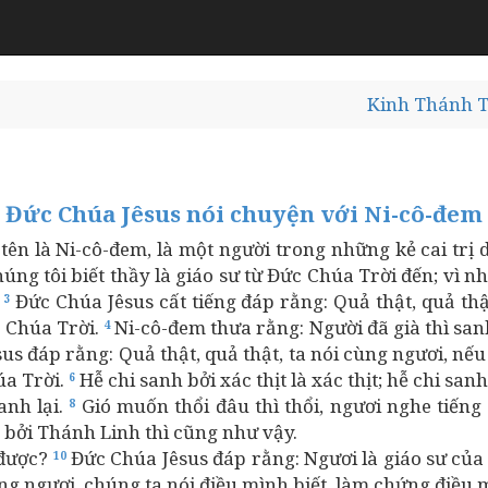
Kinh Thánh T
Đức Chúa Jêsus nói chuyện với Ni-cô-đem
tên là Ni-cô-đem, là một người trong những kẻ cai trị 
úng tôi biết thầy là giáo sư từ Đức Chúa Trời đến; vì 
.
Đức Chúa Jêsus cất tiếng đáp rằng: Quả thật, quả thậ
3
c Chúa Trời.
Ni-cô-đem thưa rằng: Người đã già thì sanh
4
us đáp rằng: Quả thật, quả thật, ta nói cùng ngươi, n
úa Trời.
Hễ chi sanh bởi xác thịt là xác thịt; hễ chi sa
6
anh lại.
Gió muốn thổi đâu thì thổi, ngươi nghe tiếng
8
 bởi Thánh Linh thì cũng như vậy.
 được?
Đức Chúa Jêsus đáp rằng: Ngươi là giáo sư của
10
ùng ngươi, chúng ta nói điều mình biết, làm chứng điều