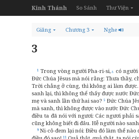
Kinh Thánh
So Sánh
Thư Viện
Giăng
Chương 3
Nghe
3
Trong vòng người Pha-ri-si,
có người 
1
⚓
Đức Chúa Jêsus mà nói rằng: Thưa thầy, ch
Trời chẳng ở cùng, thì không ai làm được
sanh lại, thì không thể thấy được nước Đứ
mẹ và sanh lần thứ hai sao?
Đức Chúa Jês
5
mà sanh, thì không được vào nước Đức Ch
điều ta đã nói với ngươi: Các ngươi phải s
cũng không biết đi đâu. Hễ người nào sanh
Ni-cô-đem lại nói: Điều đó làm thể nào
9
điều đó sao!
Quả thật, quả thật, ta nói c
11