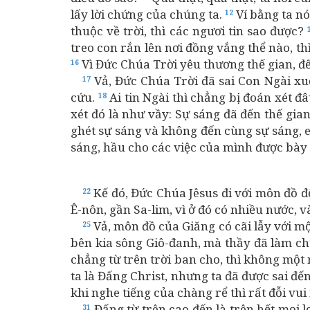
lấy lời chứng của chúng ta.
Ví bằng ta nó
12
thuộc về trời, thì các ngươi tin sao được?
treo con rắn lên nơi đồng vắng thể nào, th
Vì Đức Chúa Trời yêu thương thế gian, đế
16
Vả, Đức Chúa Trời đã sai Con Ngài xu
17
cứu.
Ai tin Ngài thì chẳng bị đoán xét đâ
18
xét đó là như vầy: Sự sáng đã đến thế gian
ghét sự sáng và không đến cùng sự sáng, 
sáng, hầu cho các việc của mình được bày 
Kế đó, Đức Chúa Jêsus đi với môn đồ đ
22
Ê-nôn, gần Sa-lim, vì ở đó có nhiều nước,
Vả, môn đồ của Giăng có cãi lẫy với mộ
25
bên kia sông Giô-đanh, mà thầy đã làm c
chẳng từ trên trời ban cho, thì không một 
ta là Đấng Christ, nhưng ta đã được sai đế
khi nghe tiếng của chàng rể thì rất đỗi vu
Đấng từ trên cao đến là trên hết mọi lo
31