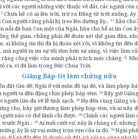
i với các ngươi những việc thuộc về đất, các ngươi còn 
Chưa hề có ai lên trời, trừ ra Đấng từ trời xuống, ấy
13
ì Con người cũng phải bị treo lên dường ấy,
hầu cho h
15
⚓
n nỗi đã ban Con một của Ngài, hầu cho hễ ai tin Con ấ
ống thế gian, chẳng phải để đoán xét thế gian đâu, n
u; ai không tin thì đã bị đoán xét rồi, vì không tin đế
, mà người ta ưa sự tối tăm hơn sự sáng, vì việc làm c
e rằng công việc của mình phải trách móc chăng.
Như
21
tỏ ra, vì đã làm trong Đức Chúa Trời.
Giăng Báp-tít làm chứng nữa
ến đất Giu-đê; Ngài ở với môn đồ tại đó, và làm phép b
 và người ta đến đặng chịu phép báp-têm.
Bấy giờ Giăng
24
t người Giu-đa về lễ tinh sạch.
Họ đến cùng Giăng và n
26
hứng cho, bây giờ đương làm phép báp-têm, và ai nấy 
người nào có thể lãnh chi được.
Chính các ngươi làm c
28
n trước Ngài.
Ai mới cưới vợ, nấy là chàng rể, nhưng
29
⚓
i mừng; ấy là sự vui mừng trọn vẹn của ta đó.
Ngài phải
30
ài. Kẻ từ đất đến là thuộc về đất, và nói ra cũng như là