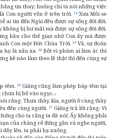
chẳng tin thay; huống chi ta nói những việc
 là Con người vốn ở trên trời.
Xưa Môi-se
14
ễ ai tin đến Ngài đều được sự sống đời đời.
y không bị hư mất mà được sự sống đời đời.
hưng hầu cho thế gian nhờ Con ấy mà được
n danh Con một Đức Chúa Trời.
Vả, sự đoán
19
ủa họ là xấu xa.
Bởi vì phàm ai làm ác thì
20
ng kẻ nào làm theo lẽ thật thì đến cùng sự
áp-têm.
Giăng cũng làm phép báp-têm tại
23
 chưa bị bỏ vào ngục.
⚓
ói rằng: Thưa thầy, kìa, người ở cùng thầy
đều đến cùng người.
Giăng trả lời rằng: Ví
27
hứng cho ta rằng ta đã nói: Ấy không phải
 bạn của chàng rể đứng gần và nghe người,
 dấy lên, ta phải hạ xuống.
 thuộc về đất; còn Đấng từ trời đến thì trên