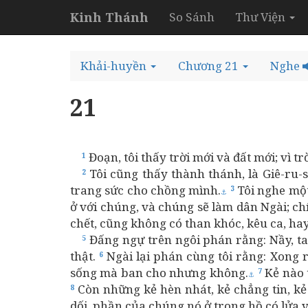
Kinh Thánh
So Sánh
Thư Viện
Khải-huyền
Chương 21
Nghe
21
Đoạn, tôi thấy trời mới và đất mới; vì t
1
Tôi cũng thấy thành thánh, là Giê-ru-
2
trang sức cho chồng mình.
Tôi nghe một 
3
⚓
ở với chúng, và chúng sẽ làm dân Ngài; ch
chết, cũng không có than khóc, kêu ca, hay
Đấng ngự trên ngôi phán rằng: Nầy, ta 
5
thật.
Ngài lại phán cùng tôi rằng: Xong r
6
sống mà ban cho nhưng không.
Kẻ nào 
7
⚓
Còn những kẻ hèn nhát, kẻ chẳng tin, kẻ
8
dối, phần của chúng nó ở trong hồ có lửa v