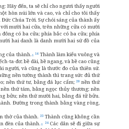
g: Hãy đến, ta sẽ chỉ cho ngươi thấy người
ột hòn núi lớn và cao, và chỉ cho tôi thấy
 Đức Chúa Trời. Sự chói sáng của thành ấy
với mười hai cửa, trên những cửa có mười
 đông có ba cửa; phía bắc có ba cửa; phía
 mười hai danh là danh mười hai sứ đồ của
ờng của thành.
Thành làm kiểu vuông và
16
⚓
h-ta-đơ; bề dài, bề ngang, và bề cao cũng
ài người, và cũng là thước đo của thiên sứ.
ững nền tường thành thì trang sức đủ thứ
o; nền thứ tư, bằng đá lục cẩm;
nền thứ
20
 nền thứ tám, bằng ngọc thủy thương; nền
ng bửu; nền thứ mười hai, bằng đá tử bửu.
hành. Đường trong thành bằng vàng ròng,
ền thờ của thành.
Thành cũng không cần
23
ọn đèn của thành.
Các dân sẽ đi giữa sự
24
⚓