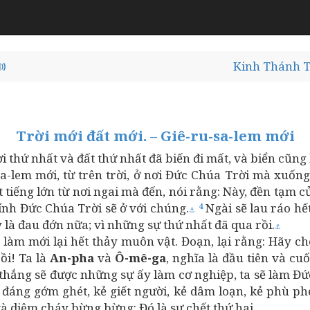
Kinh Thánh T
Trời mới đất mới. – Giê-ru-sa-lem mới
rời thứ nhất và đất thứ nhất đã biến đi mất, và biển cũn
sa-lem mới, từ trên trời, ở nơi Đức Chúa Trời mà xuốn
tiếng lớn từ nơi ngai mà đến, nói rằng: Này, đền tạm c
ính Đức Chúa Trời sẽ ở với chúng.
Ngài sẽ lau ráo hế
4
⚓
 là đau đớn nữa; vì những sự thứ nhất đã qua rồi.
⚓
làm mới lại hết thảy muôn vật. Đoạn, lại rằng: Hãy ch
ồi! Ta là
An-pha
và
Ô-mê-ga
, nghĩa là đầu tiên và cu
thắng sẽ được những sự ấy làm cơ nghiệp, ta sẽ làm Đức
 đáng gớm ghét, kẻ giết người, kẻ dâm loạn, kẻ phù ph
à diêm cháy bừng bừng: Đó là sự chết thứ hai.