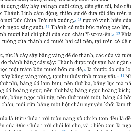
t đựng đầy bảy tai nạn cuối cùng, đến gần tôi, bảo rằn
c Thánh Linh cảm động, thiên sứ đó đưa tôi đến trên m
i, ở nơi Đức Chúa Trời mà xuống,
rực rỡ vinh hiển của
11
⚓
ích ngọc sáng suốt.
Thành có một bức tường cao lớn, 
12
anh mười hai chi phái của con cháu Y-sơ-ra-ên:
Phía
13
⚓
tường của thành có mười hai cái nền, tại trên có đề
, tức là cây sậy bằng vàng để đo thành, các cửa và tư
 đo thành bằng cây sậy: Thành được một vạn hai ngàn ếc
Được một trăm bốn mươi bốn cu-đê,
là thước đo của lo
⚓
 xây bằng vàng ròng, tợ như thủy tinh trong vắt.
Nh
19
⚓
thứ nhì, bằng đá lam bửu; nền thứ ba, bằng lục mã nã
g đá hoàng ngọc; nền thứ bảy, bằng ngọc hoàng bích;
ười, bằng ngọc phỉ túy; nền thứ mười một, bằng đá hồ
t châu; mỗi cửa bằng một hột châu nguyên khối làm t
Chúa là Đức Chúa Trời toàn năng và Chiên Con đều là đ
hiển của Đức Chúa Trời chói lói cho, và Chiên Con là ng