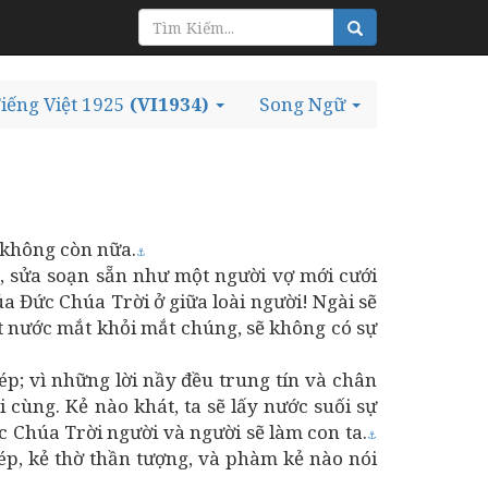
iếng Việt 1925
(VI1934)
Song Ngữ
g không còn nữa.
⚓
g, sửa soạn sẵn như một người vợ mới cưới
ủa Đức Chúa Trời ở giữa loài người! Ngài sẽ
t nước mắt khỏi mắt chúng, sẽ không có sự
ép; vì những lời nầy đều trung tín và chân
ối cùng. Kẻ nào khát, ta sẽ lấy nước suối sự
 Chúa Trời người và người sẽ làm con ta.
⚓
ép, kẻ thờ thần tượng, và phàm kẻ nào nói