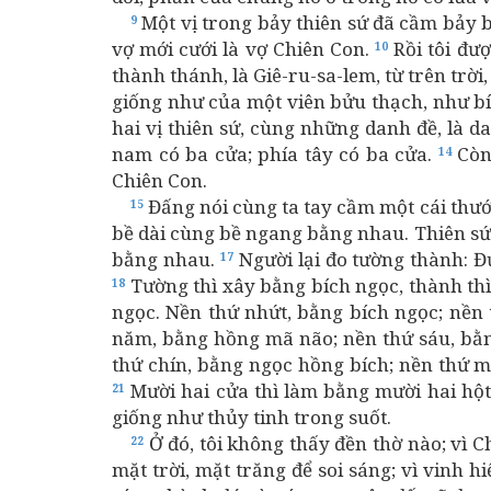
Một vị trong bảy thiên sứ đã cầm bảy bá
9
vợ mới cưới là vợ Chiên Con.
Rồi tôi đượ
10
thành thánh, là Giê-ru-sa-lem, từ trên trờ
giống như của một viên bửu thạch, như b
hai vị thiên sứ, cùng những danh đề, là d
nam có ba cửa; phía tây có ba cửa.
Còn 
14
Chiên Con.
Đấng nói cùng ta tay cầm một cái thước
15
bề dài cùng bề ngang bằng nhau. Thiên sứ
bằng nhau.
Người lại đo tường thành: 
17
Tường thì xây bằng bích ngọc, thành thì
18
ngọc. Nền thứ nhứt, bằng bích ngọc; nền 
năm, bằng hồng mã não; nền thứ sáu, bằn
thứ chín, bằng ngọc hồng bích; nền thứ m
Mười hai cửa thì làm bằng mười hai hộ
21
giống như thủy tinh trong suốt.
Ở đó, tôi không thấy đền thờ nào; vì 
22
mặt trời, mặt trăng để soi sáng; vì vinh 