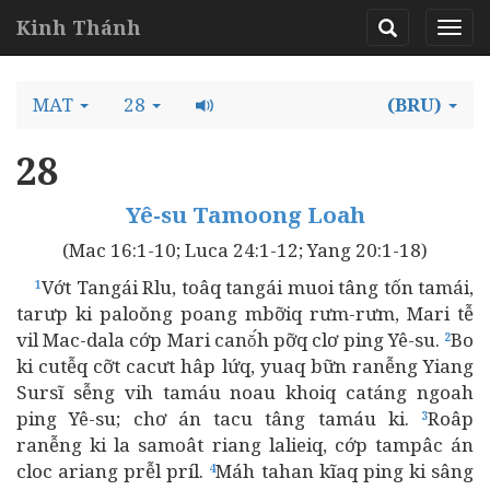
Kinh Thánh
MAT
28
(BRU)
28
Yê-su Tamoong Loah
(Mac 16:1-10; Luca 24:1-12; Yang 20:1-18)
Vớt Tangái Rlu, toâq tangái muoi tâng tốn tamái,
1
tarưp ki paloŏng poang mbỡiq rưm-rưm, Mari tễ
vil Mac-dala cớp Mari canŏ́h pỡq clơ ping Yê-su.
Bo
2
ki cutễq cỡt cacưt hâp lứq, yuaq bữn ranễng Yiang
Sursĩ sễng vih tamáu noau khoiq catáng ngoah
ping Yê-su; chơ án tacu tâng tamáu ki.
Roâp
3
ranễng ki la samoât riang lalieiq, cớp tampâc án
cloc ariang prễl príl.
Máh tahan kĩaq ping ki sâng
4