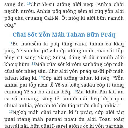
sang án.
Chơ Yê-su atỡng alới neq: “Anhia chỗi
10
ngcŏh ntrớu. Anhia pỡq atỡng sễm ai cứq yỗn alới
pỡq chu cruang Cali-lê. Ỡt ntốq ki alới bữn ramóh
cứq.”
Cũai Sốt Yỗn Máh Tahan Bữn Práq
Bo mansễm ki pỡq tâng rana, tahan ca kĩaq
11
ping Yê-su chu pỡ vil cớp atỡng máh cũai sốt tỗp
tễng rit sang Yiang Sursĩ, dáng tễ dũ ramứh alới
khoiq hữm.
Máh cũai sốt ki rôm sarhống cớp máh
12
cũai sốt nheq sâu. Chơ alới yỗn práq sa‑ữi pỡ máh
tahan kĩaq ki.
Cớp alới atỡng tahan ki neq: “Yỗn
13
anhia pai tỗp rien tễ Yê-su toâq sadâu cớp ĩt tuoiq
cumuiq Yê-su bo anhia bếq.
Ma khân Phi-lat, án
14
ca sốt cruang, sâng tễ ramứh nâi, hếq lứq rapai
chuai anhia, yỗn án tỡ bữn táq ntrớu chóq anhia.”
Ngkíq máh cũai tahan ki ĩt práq, cớp alới táq
15
puai riang máh parnai noau ớn alới. Toau toâq
tangái nâi, bữn cũai I-sarel atỡng ŏ́c ki yỗn parchia