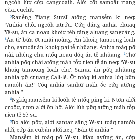
ngcŏh lứq cớp cangcoaih. Alới cỡt samoât riang
cũai cuchĩt.
Ranễng Yiang Sursĩ atỡng mansễm ki neq:
5
“Anhia chỗi ngcŏh ntrớu. Cứq dáng anhia chuaq
Yê-su, án ca noau khoiq téh tâng aluang sangcáng.
Án tỡ bữn ỡt nnâi noâng. Án khoiq tamoong loah
6
chơ, samoât án khoiq pai tễ nhũang. Anhia toâq pỡ
nâi, nhêng chu ntốq noau dŏq án tễ nhũang.
Chơ
7
anhia pỡq chái atỡng máh tỗp rien tễ án neq: ‘Yê-su
khoiq tamoong loah chơ. Sanua án pỡq nhũang
anhia pỡ cruang Cali-lê. Ỡt ntốq ki anhia lứq bữn
ramóh án!’ Cóq anhia sanhữ máh ŏ́c cứq atỡng
anhia.”
Ngkíq mansễm ki loŏh tễ ntốq ping ki. Ntơn alới
8
croŏq, ntơn alới ỡn hỡ. Alới lúh pỡq atỡng máh tỗp
rien tễ Yê-su.
Bo alới pỡq, alới santar sâng Yê-su toâq ramóh
9
alới, cớp án cubán alới neq: “Bán tê anhia.”
Mansễm ki toâq pỡ Yê-su, kĩau ayững án, cớp