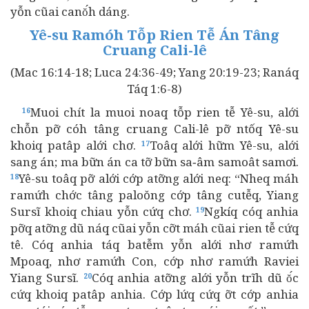
yỗn cũai canŏ́h dáng.
Yê-su Ramóh Tỗp Rien Tễ Án Tâng
Cruang Cali-lê
(Mac 16:14-18; Luca 24:36-49; Yang 20:19-23; Ranáq
Táq 1:6-8)
Muoi chít la muoi noaq tỗp rien tễ Yê-su, alới
16
chỗn pỡ cóh tâng cruang Cali-lê pỡ ntốq Yê-su
khoiq patâp alới chơ.
Toâq alới hữm Yê-su, alới
17
sang án; ma bữn án ca tỡ bữn sa‑âm samoât samơi.
Yê-su toâq pỡ alới cớp atỡng alới neq: “Nheq máh
18
ramứh chớc tâng paloŏng cớp tâng cutễq, Yiang
Sursĩ khoiq chiau yỗn cứq chơ.
Ngkíq cóq anhia
19
pỡq atỡng dũ náq cũai yỗn cỡt máh cũai rien tễ cứq
tê. Cóq anhia táq batễm yỗn alới nhơ ramứh
Mpoaq, nhơ ramứh Con, cớp nhơ ramứh Raviei
Yiang Sursĩ.
Cóq anhia atỡng alới yỗn trĩh dũ ŏ́c
20
cứq khoiq patâp anhia. Cớp lứq cứq ỡt cớp anhia