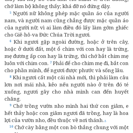
chớ làm bộ không thấy; khá đỡ nó đứng dậy.
Người nữ không phép mặc quần áo của người
5
nam, và người nam cũng chẳng được mặc quần áo
của người nữ; vì ai làm điều đó lấy làm gớm ghiếc
cho Giê-hô-va Đức Chúa Trời ngươi.
Khi ngươi gặp ngoài đường, hoặc ở trên cây,
6
hoặc ở dưới đất, một ổ chim với con hay là trứng,
mẹ đương ấp con hay là trứng, thì chớ bắt chim mẹ
luôn với chim con.
Phải để cho chim mẹ đi, bắt con
7
cho phần mình, để ngươi được phước và sống lâu.
Khi ngươi cất một cái nhà mới, thì phải làm câu
8
lơn nơi mái nhà, kẻo nếu người nào ở trên đó té
xuống, ngươi gây cho nhà mình can đến huyết
chăng.
Chớ trồng vườn nho mình hai thứ con giâm, e
9
hết thảy hoặc con giâm ngươi đã trồng, hay là hoa
lợi của vườn nho, đều thuộc về nơi thánh.
⚓
Chớ cày bằng một con bò thắng chung với một
10