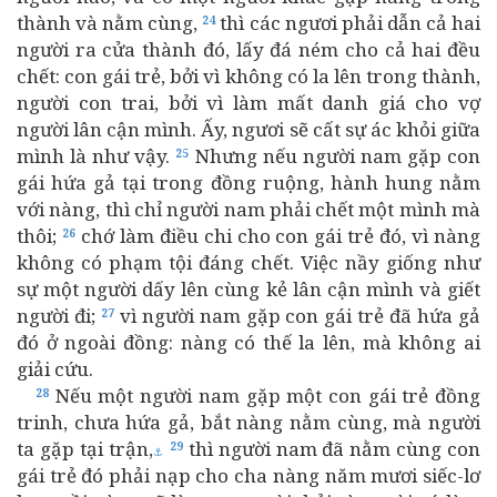
thành và nằm cùng,
thì các ngươi phải dẫn cả hai
24
người ra cửa thành đó, lấy đá ném cho cả hai đều
chết: con gái trẻ, bởi vì không có la lên trong thành,
người con trai, bởi vì làm mất danh giá cho vợ
người lân cận mình. Ấy, ngươi sẽ cất sự ác khỏi giữa
mình là như vậy.
Nhưng nếu người nam gặp con
25
gái hứa gả tại trong đồng ruộng, hành hung nằm
với nàng, thì chỉ người nam phải chết một mình mà
thôi;
chớ làm điều chi cho con gái trẻ đó, vì nàng
26
không có phạm tội đáng chết. Việc nầy giống như
sự một người dấy lên cùng kẻ lân cận mình và giết
người đi;
vì người nam gặp con gái trẻ đã hứa gả
27
đó ở ngoài đồng: nàng có thế la lên, mà không ai
giải cứu.
Nếu một người nam gặp một con gái trẻ đồng
28
trinh, chưa hứa gả, bắt nàng nằm cùng, mà người
ta gặp tại trận,
thì người nam đã nằm cùng con
29
⚓
gái trẻ đó phải nạp cho cha nàng năm mươi siếc-lơ