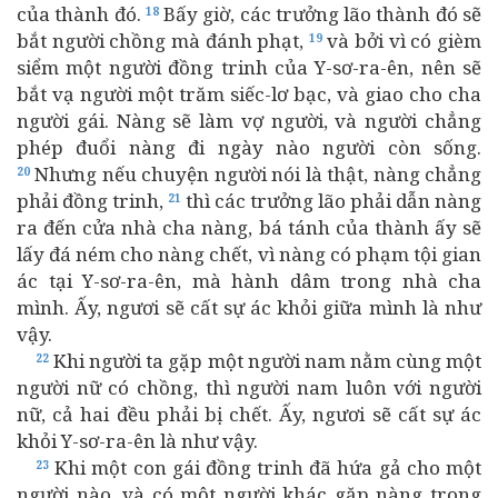
của thành đó.
Bấy giờ, các trưởng lão thành đó sẽ
18
bắt người chồng mà đánh phạt,
và bởi vì có gièm
19
siểm một người đồng trinh của Y-sơ-ra-ên, nên sẽ
bắt vạ người một trăm siếc-lơ bạc, và giao cho cha
người gái. Nàng sẽ làm vợ người, và người chẳng
phép đuổi nàng đi ngày nào người còn sống.
Nhưng nếu chuyện người nói là thật, nàng chẳng
20
phải đồng trinh,
thì các trưởng lão phải dẫn nàng
21
ra đến cửa nhà cha nàng, bá tánh của thành ấy sẽ
lấy đá ném cho nàng chết, vì nàng có phạm tội gian
ác tại Y-sơ-ra-ên, mà hành dâm trong nhà cha
mình. Ấy, ngươi sẽ cất sự ác khỏi giữa mình là như
vậy.
Khi người ta gặp một người nam nằm cùng một
22
người nữ có chồng, thì người nam luôn với người
nữ, cả hai đều phải bị chết. Ấy, ngươi sẽ cất sự ác
khỏi Y-sơ-ra-ên là như vậy.
Khi một con gái đồng trinh đã hứa gả cho một
23
người nào, và có một người khác gặp nàng trong