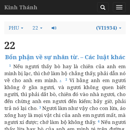
Kinh Thánh
PHU
22
(VI1934)
22
Bổn phận về sự nhân từ. – Các luật khác
Nếu ngươi thấy bò hay là chiên của anh em
1
mình bị lạc, thì chớ làm bộ chẳng thấy, phải dẫn nó
về cho anh em mình.
Ví bằng anh em ngươi
2
⚓
không ở gần ngươi, và ngươi không quen biết
người, thì phải dắt bò, chiên đó vào nhà ngươi, cho
đến chừng anh em ngươi đến kiếm; bấy giờ, phải
trả nó lại cho.
Ngươi làm như vậy cho con lừa, áo
3
xống hay là mọi vật chi của anh em ngươi mất, mà
ngươi xí được; chớ làm bộ không thấy.
Nếu ngươi
4
thấy lừa hay bò của anh em mình té trên đường,