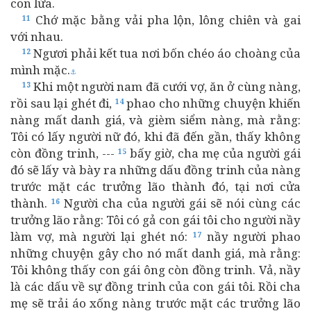
con lừa.
Chớ mặc bằng vải pha lộn, lông chiên và gai
11
với nhau.
Ngươi phải kết tua nơi bốn chéo áo choàng của
12
mình mặc.
⚓
Khi một người nam đã cưới vợ, ăn ở cùng nàng,
13
rồi sau lại ghét đi,
phao cho những chuyện khiến
14
nàng mất danh giá, và gièm siểm nàng, mà rằng:
Tôi có lấy người nữ đó, khi đã đến gần, thấy không
còn đồng trinh, ---
bấy giờ, cha mẹ của người gái
15
đó sẽ lấy và bày ra những dấu đồng trinh của nàng
trước mặt các trưởng lão thành đó, tại nơi cửa
thành.
Người cha của người gái sẽ nói cùng các
16
trưởng lão rằng: Tôi có gả con gái tôi cho người nầy
làm vợ, mà người lại ghét nó:
nầy người phao
17
những chuyện gây cho nó mất danh giá, mà rằng:
Tôi không thấy con gái ông còn đồng trinh. Vả, nầy
là các dấu về sự đồng trinh của con gái tôi. Rồi cha
mẹ sẽ trải áo xống nàng trước mặt các trưởng lão