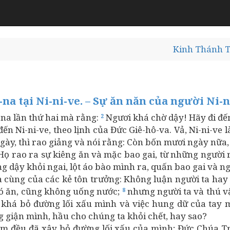
Kinh Thánh T
-na tại Ni-ni-ve. – Sự ăn năn của người Ni-n
-na lần thứ hai mà rằng:
Ngươi khá chờ dậy! Hãy đi đến 
2
ến Ni-ni-ve, theo lịnh của Đức Giê-hô-va. Vả, Ni-ni-ve 
ày, thì rao giảng và nói rằng: Còn bốn mươi ngày nữa, 
Họ rao ra sự kiêng ăn và mặc bao gai, từ những người 
g dậy khỏi ngai, lột áo bào mình ra, quấn bao gai và ng
ua cùng của các kẻ tôn trưởng: Không luận người ta hay
nó ăn, cũng không uống nước;
nhưng người ta và thú vậ
8
y khá bỏ đường lối xấu mình và việc hung dữ của tay 
g giận mình, hầu cho chúng ta khỏi chết, hay sao?
àm đều đã xây bỏ đường lối xấu của mình; Đức Chúa T