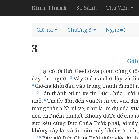
Kinh Thánh
So Sánh
Thư Viện
Giô-na
Chương 3
Nghe
3
Giô
Lại có lời Đức Giê-hô-va phán cùng Giô
1
dạy cho ngươi.
Vậy Giô-na chờ dậy và đi đ
3
Giô-na khởi đầu vào trong thành đi một ng
4
Dân thành Ni-ni-ve tin Đức Chúa Trời. 
5
nhỏ.
Tin ấy đồn đến vua Ni-ni-ve, vua đứn
6
trong thành Ni-ni-ve, như là lời dụ của v
đều chớ nếm chi hết. Không được để cho 
sức kêu cùng Đức Chúa Trời; phải, ai nấ
không xây lại và ăn năn, xây khỏi cơn nón
Bấy giờ Đức Chúa Trời thấy việc họ l
10