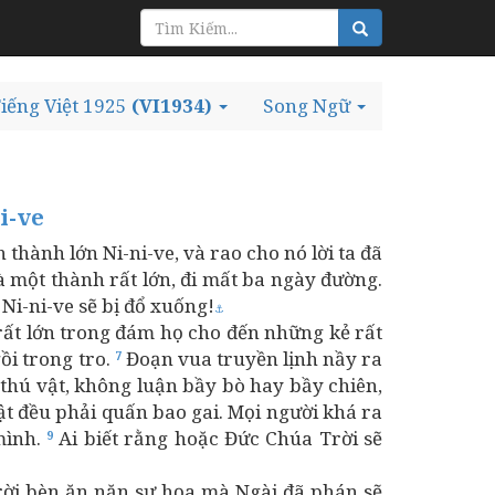
iếng Việt 1925
(VI1934)
Song Ngữ
i-ve
thành lớn Ni-ni-ve, và rao cho nó lời ta đã
là một thành rất lớn, đi mất ba ngày đường.
Ni-ni-ve sẽ bị đổ xuống!
⚓
rất lớn trong đám họ cho đến những kẻ rất
ồi trong tro.
Đoạn vua truyền lịnh nầy ra
7
 thú vật, không luận bầy bò hay bầy chiên,
t đều phải quấn bao gai. Mọi người khá ra
mình.
Ai biết rằng hoặc Đức Chúa Trời sẽ
9
rời bèn ăn năn sự họa mà Ngài đã phán sẽ