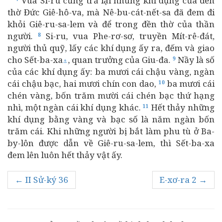
Vua Si-ru cũng trả lại những khí dụng của đền
thờ Đức Giê-hô-va, mà Nê-bu-cát-nết-sa đã đem đi
khỏi Giê-ru-sa-lem và để trong đền thờ của thần
người.
Si-ru, vua Phe-rơ-sơ, truyền Mít-rê-đát,
8
người thủ quỹ, lấy các khí dụng ấy ra, đếm và giao
cho Sết-ba-xa
, quan trưởng của Giu-đa.
Nầy là số
9
⚓
của các khí dụng ấy: ba mươi cái chậu vàng, ngàn
cái chậu bạc, hai mươi chín con dao,
ba mươi cái
10
chén vàng, bốn trăm mười cái chén bạc thứ hạng
nhì, một ngàn cái khí dụng khác.
Hết thảy những
11
khí dụng bằng vàng và bạc số là năm ngàn bốn
trăm cái. Khi những người bị bắt làm phu tù ở Ba-
by-lôn được dẫn về Giê-ru-sa-lem, thì Sết-ba-xa
đem lên luôn hết thảy vật ấy.
← II Sử-ký 36
E-xơ-ra 2 →