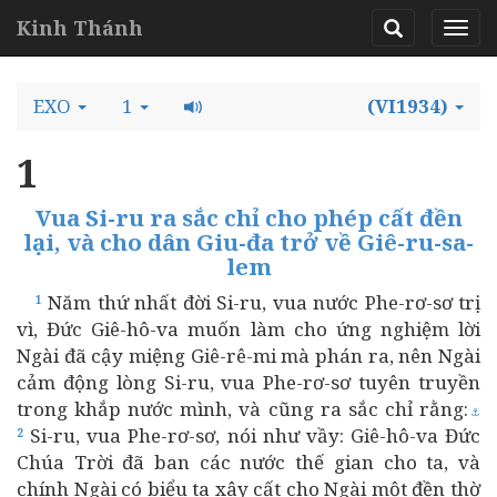
Kinh Thánh
EXO
1
(VI1934)
1
Vua Si-ru ra sắc chỉ cho phép cất đền
lại, và cho dân Giu-đa trở về Giê-ru-sa-
lem
Năm thứ nhất đời Si-ru, vua nước Phe-rơ-sơ trị
1
vì, Đức Giê-hô-va muốn làm cho ứng nghiệm lời
Ngài đã cậy miệng Giê-rê-mi mà phán ra, nên Ngài
cảm động lòng Si-ru, vua Phe-rơ-sơ tuyên truyền
trong khắp nước mình, và cũng ra sắc chỉ rằng:
⚓
Si-ru, vua Phe-rơ-sơ, nói như vầy: Giê-hô-va Đức
2
Chúa Trời đã ban các nước thế gian cho ta, và
chính Ngài có biểu ta xây cất cho Ngài một đền thờ