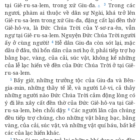
tại Giê-ru-sa-lem, trong xứ Giu-đa.
Trong các
3
⚓
ngươi, phàm ai thuộc về dân sự Ngài, khá trở lên
Giê-ru-sa-lem trong xứ Giu-đa, đặng cất lại đền thờ
Giê-hô-va, là Đức Chúa Trời của Y-sơ-ra-ên, vẫn
ngự tại Giê-ru-sa-lem. Nguyện Đức Chúa Trời người
ấy ở cùng người!
Hễ dân Giu-đa còn sót lại, mặc
4
dầu ở đâu, thì bổn dân của nơi họ ở, phải tiếp trợ họ
bằng bạc, vàng, của cải, súc vật, không kể những
của lễ lạc hiến về đền của Đức Chúa Trời ở tại Giê-
ru-sa-lem.
Bấy giờ, những trưởng tộc của Giu-đa và Bên-
5
gia-min, những thầy tế lễ, và người Lê-vi, cả thảy
những người nào Đức Chúa Trời cảm động lòng có
ý đi lên xây cất đền thờ của Đức Giê-hô-va tại Giê-
ru-sa-lem, bèn chỗi dậy.
Các người lân cận chúng
6
đều tiếp trợ chúng, cho những vật bằng bạc, bằng
vàng, của cải, súc vật, và những vật quí báu, bất kể
các của lạc hiến khác.
7