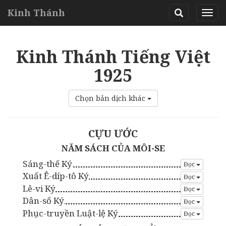
Kinh Thánh
Kinh Thánh Tiếng Việt
1925
Chọn bản dịch khác
CỰU ƯỚC
NĂM SÁCH CỦA MÔI-SE
Sáng-thế Ký
Đọc
Xuất Ê-díp-tô Ký
Đọc
Lê-vi Ký
Đọc
Dân-số Ký
Đọc
Phục-truyền Luật-lệ Ký
Đọc