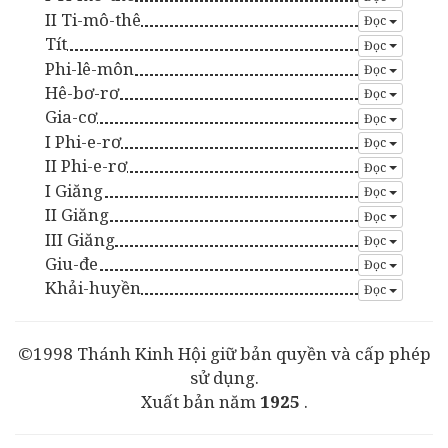
II Ti-mô-thê
Đọc
Tít
Đọc
Phi-lê-môn
Đọc
Hê-bơ-rơ
Đọc
Gia-cơ
Đọc
I Phi-e-rơ
Đọc
II Phi-e-rơ
Đọc
I Giăng
Đọc
II Giăng
Đọc
III Giăng
Đọc
Giu-đe
Đọc
Khải-huyền
Đọc
©1998 Thánh Kinh Hội giữ bản quyền và cấp phép
sử dụng.
Xuất bản năm
1925
.