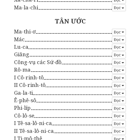
Đọc
Ma-la-chi
Đọc
TÂN ƯỚC
Ma-thi-ơ
Đọc
Mác
Đọc
Lu-ca
Đọc
Giăng
Đọc
Công-vụ các Sứ-đồ
Đọc
Rô-ma
Đọc
I Cô-rinh-tô
Đọc
II Cô-rinh-tô
Đọc
Ga-la-ti
Đọc
Ê-phê-sô
Đọc
Phi-líp
Đọc
Cô-lô-se
Đọc
I Tê-sa-lô-ni-ca
Đọc
II Tê-sa-lô-ni-ca
Đọc
I Ti-mô-thê
Đọc