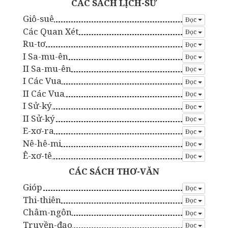
CÁC SÁCH LỊCH-SỬ
Giô-suê
Đọc
Các Quan Xét
Đọc
Ru-tơ
Đọc
I Sa-mu-ên
Đọc
II Sa-mu-ên
Đọc
I Các Vua
Đọc
II Các Vua
Đọc
I Sử-ký
Đọc
II Sử-ký
Đọc
E-xơ-ra
Đọc
Nê-hê-mi
Đọc
Ê-xơ-tê
Đọc
CÁC SÁCH THƠ-VĂN
Gióp
Đọc
Thi-thiên
Đọc
Châm-ngôn
Đọc
Truyền-đạo
Đọc