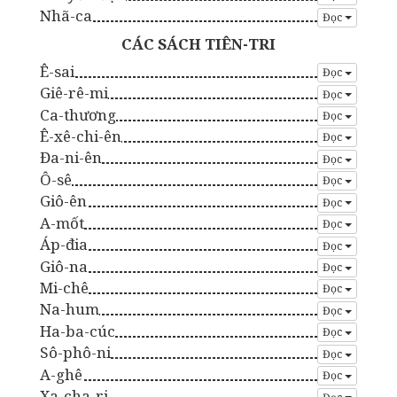
Nhã-ca
Đọc
CÁC SÁCH TIÊN-TRI
Ê-sai
Đọc
Giê-rê-mi
Đọc
Ca-thương
Đọc
Ê-xê-chi-ên
Đọc
Đa-ni-ên
Đọc
Ô-sê
Đọc
Giô-ên
Đọc
A-mốt
Đọc
Áp-đia
Đọc
Giô-na
Đọc
Mi-chê
Đọc
Na-hum
Đọc
Ha-ba-cúc
Đọc
Sô-phô-ni
Đọc
A-ghê
Đọc
Xa-cha-ri