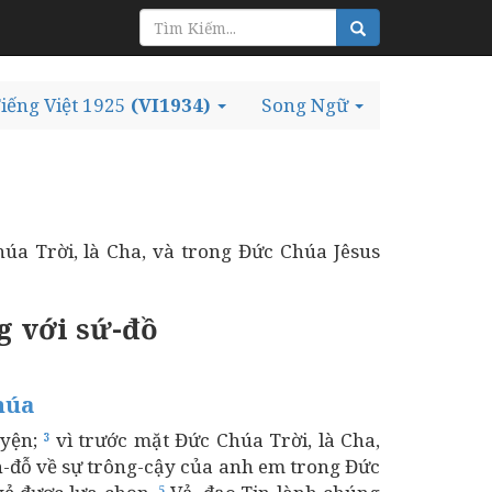
iếng Việt 1925
(VI1934)
Song Ngữ
húa Trời, là Cha, và trong Đức Chúa Jêsus
g với sứ-đồ
húa
yện;
vì trước mặt Đức Chúa Trời, là Cha,
3
n-đỗ về sự trông-cậy của anh em trong Đức
5