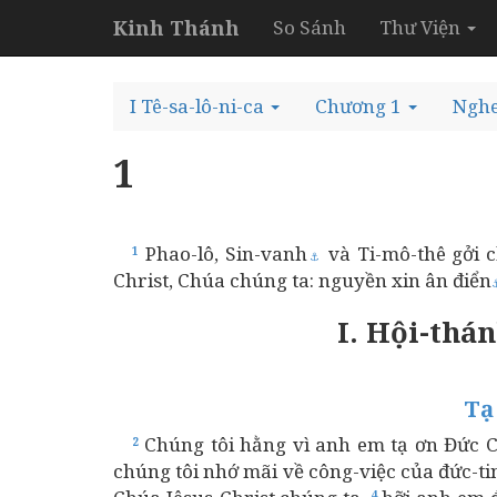
Kinh Thánh
So Sánh
Thư Viện
I Tê-sa-lô-ni-ca
Chương 1
Ngh
1
Phao-lô, Sin-vanh
và Ti-mô-thê gởi c
1
⚓
Christ, Chúa chúng ta: nguyền xin ân điển
I. Hội-thá
Tạ
Chúng tôi hằng vì anh em tạ ơn Đức C
2
chúng tôi nhớ mãi về công-việc của đức-t
4