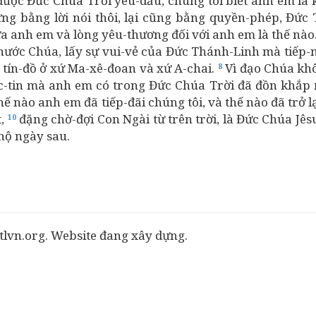
ược Đức Chúa Trời yêu-dấu, chúng tôi biết anh em là 
ng bằng lời nói thôi, lại cũng bằng quyền-phép, Đức
ữa anh em và lòng yêu-thương đối với anh em là thế nào
hước Chúa, lấy sự vui-vẻ của Đức Thánh-Linh mà tiếp-
 tín-đồ ở xứ Ma-xê-đoan và xứ A-chai.
Vì đạo Chúa khô
8
c-tin mà anh em có trong Đức Chúa Trời đã đồn khắp m
thế nào anh em đã tiếp-đãi chúng tôi, và thế nào đã trở
,
đặng chờ-đợi Con Ngài từ trên trời, là Đức Chúa Jêsu
10
nộ ngày sau.
tlvn.org. Website đang xây dựng.