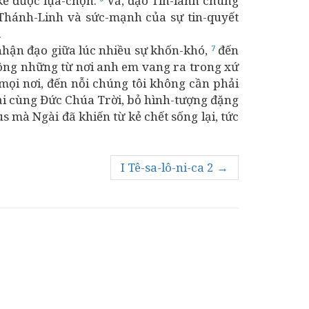
kẻ được lựa-chọn.
Vả, đạo Tin-lành chúng
 Thánh-Linh và sức-mạnh của sự tin-quyết
.
nhận đạo giữa lúc nhiều sự khốn-khó,
đến
7
ng những từ nơi anh em vang ra trong xứ
ọi nơi, đến nỗi chúng tôi không cần phải
 lại cùng Đức Chúa Trời, bỏ hình-tượng đặng
s mà Ngài đã khiến từ kẻ chết sống lại, tức
I Tê-sa-lô-ni-ca 2 →