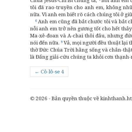
Chúa Jêsus-Christ chúng ta,
hỡi anh em đ
tôi đã rao-truyền cho anh em, không nhữ
nữa. Vì anh em biết rõ cách chúng tôi ở gi
Anh em cũng đã bắt chước tôi và bắt c
6
nỗi anh em trở nên gương tốt cho hết thảy
Ma-xê-đoan và A-chai thôi đâu, nhưng đứ
nói đến nữa.
Vả, mọi người đều thuật lại 
9
thờ Đức Chúa Trời hằng sống và chân-thật
là Đấng giải-cứu chúng ta khỏi cơn thạnh-
← Cô-lô-se 4
© 2026 - Bản quyền thuộc về kinhthanh.ht