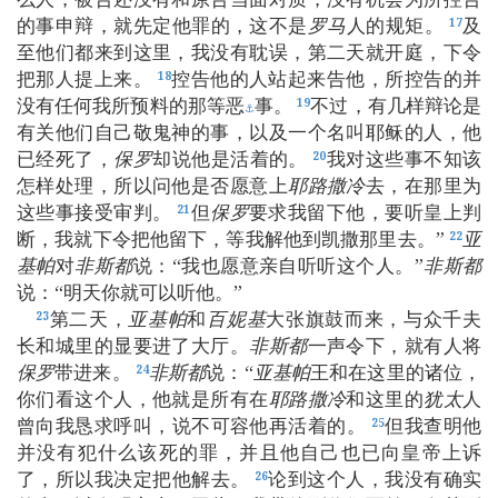
的事申辩，就先定他罪的，这不是
罗马
人的规矩。
及
17
至他们都来到这里，我没有耽误，第二天就开庭，下令
把那人提上来。
控告他的人站起来告他，所控告的并
18
没有任何我所预料的那等恶
事。
不过，有几样辩论是
19
⚓
有关他们自己敬鬼神的事，以及一个名叫耶稣的人，他
已经死了，
保罗
却说他是活着的。
我对这些事不知该
20
怎样处理，所以问他是否愿意上
耶路撒冷
去，在那里为
这些事接受审判。
但
保罗
要求我留下他，要听皇上判
21
断，我就下令把他留下，等我解他到凯撒那里去。”
亚
22
基帕
对
非斯都
说：“我也愿意亲自听听这个人。”
非斯都
说：“明天你就可以听他。”
第二天，
亚基帕
和
百妮基
大张旗鼓而来，与众千夫
23
长和城里的显要进了大厅。
非斯都
一声令下，就有人将
保罗
带进来。
非斯都
说：“
亚基帕
王和在这里的诸位，
24
你们看这个人，他就是所有在
耶路撒冷
和这里的
犹太
人
曾向我恳求呼叫，说不可容他再活着的。
但我查明他
25
并没有犯什么该死的罪，并且他自己也已向皇帝上诉
了，所以我决定把他解去。
论到这个人，我没有确实
26