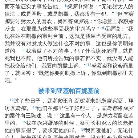
而不能证实的事控告他。
保罗
申辩说：“无论
犹太
人的
8
律法，或是圣殿，或是凯撒，我都没有干犯。”
但
非斯
9
都
要讨
犹太
人的喜欢，就回答
保罗
说：“你愿意上
耶路撒
冷
去，在那里为这些事受我的审判吗？”
保罗
说：“我
10
现在站在凯撒的审判台前，这就是我应当受审的地方。
我并没有对
犹太
人做过什么不对的事，这也是你明明知
道的。
我若做了不对的事，犯了什么该死的罪，就是
11
死我也不辞。他们所控告我的事若都不实，就没有人能
把我交给他们。我要向凯撒上诉。”
非斯都
和议会商量
12
了，就回答：“既然你要向凯撒上诉，你就到凯撒那里去
吧。”
被带到亚基帕百妮基前
过了些日子，
亚基帕
王和
百妮基
来到
凯撒利亚
，拜
13
访
非斯都
。
他们在那里住了好些日子，
非斯都
将
保罗
14
的案件向王陈述，说：“这里有一个人，是
腓力斯
留在监
里的。
我在
耶路撒冷
的时候，祭司长和
犹太
的长老把
15
他的事禀报了，要求定他的罪。
我回覆他们，无论什
16
么人，被告还没有和原告当面对质，没有机会为所控告