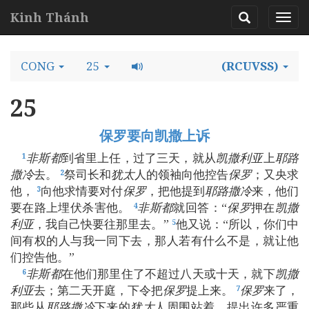
Kinh Thánh
CONG
25
(RCUVSS)
25
保罗要向凯撒上诉
非斯都
到省里上任，过了三天，就从
凯撒利亚
上
耶路
1
撒冷
去。
祭司长和
犹太
人的领袖向他控告
保罗
；又央求
2
他，
向他求情要对付
保罗
，把他提到
耶路撒冷
来，他们
3
要在路上埋伏杀害他。
非斯都
就回答：“
保罗
押在
凯撒
4
利亚
，我自己快要往那里去。”
他又说：“所以，你们中
5
间有权的人与我一同下去，那人若有什么不是，就让他
们控告他。”
非斯都
在他们那里住了不超过八天或十天，就下
凯撒
6
利亚
去；第二天开庭，下令把
保罗
提上来。
保罗
来了，
7
那些从
耶路撒冷
下来的
犹太
人周围站着，提出许多严重