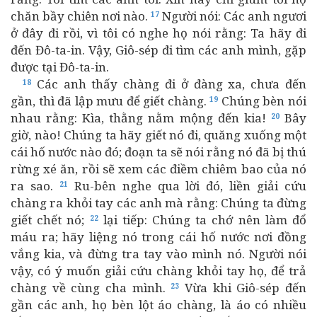
chăn bầy chiên nơi nào.
Người nói: Các anh ngươi
17
ở đây đi rồi, vì tôi có nghe họ nói rằng: Ta hãy đi
đến Đô-ta-in. Vậy, Giô-sép đi tìm các anh mình, gặp
được tại Đô-ta-in.
Các anh thấy chàng đi ở đàng xa, chưa đến
18
gần, thì đã lập mưu để giết chàng.
Chúng bèn nói
19
nhau rằng: Kìa, thằng nằm mộng đến kia!
Bây
20
giờ, nào! Chúng ta hãy giết nó đi, quăng xuống một
cái hố nước nào đó; đoạn ta sẽ nói rằng nó đã bị thú
rừng xé ăn, rồi sẽ xem các điềm chiêm bao của nó
ra sao.
Ru-bên nghe qua lời đó, liền giải cứu
21
chàng ra khỏi tay các anh mà rằng: Chúng ta đừng
giết chết nó;
lại tiếp: Chúng ta chớ nên làm đổ
22
máu ra; hãy liệng nó trong cái hố nước nơi đồng
vắng kia, và đừng tra tay vào mình nó. Người nói
vậy, có ý muốn giải cứu chàng khỏi tay họ, để trả
chàng về cùng cha mình.
Vừa khi Giô-sép đến
23
gần các anh, họ bèn lột áo chàng, là áo có nhiều