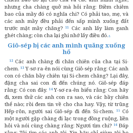
nhưng cha chàng quở mà hỏi rằng: Điềm chiêm
bao của mầy đó có nghĩa chi? Có phải tao, mẹ, và
các anh mầy đều phải đến sấp mình xuống đất
trước mặt mầy chăng?
Các anh lấy làm ganh
11
ghét chàng; còn cha lại ghi nhớ lấy điều đó.
⚓
Giô-sép bị các anh mình quăng xuống
hố
Các anh chàng đi chăn chiên của cha tại Si-
12
chem.
Y-sơ-ra-ên nói cùng Giô-sép rằng: Các anh
13
con có chăn bầy chiên tại Si-chem chăng? Lại đây,
đặng cha sai con đi đến chúng nó. Giô-sép đáp
rằng: Có con đây.
Y-sơ-ra-ên biểu rằng: Con hãy
14
đi, xem thử các anh con ra sao, và các bầy chiên
thể nào; rồi đem tin về cho cha hay. Vậy, từ trũng
Hếp-rôn, người sai Giô-sép đi đến Si-chem.
Có
15
một người gặp chàng đi lạc trong đồng ruộng, liền
hỏi và nói cùng chàng rằng: Ngươi tìm chi?
Đáp
16
rằng: Tôi tìm các anh tôi. Xin hãy chỉ giùm tôi họ