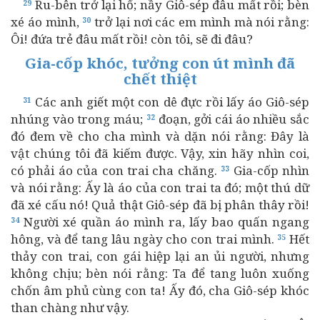
Ru-bên trở lại hố; nầy Giô-sép đâu mất rồi; bèn
29
xé áo mình,
trở lại nơi các em mình mà nói rằng:
30
Ôi! đứa trẻ đâu mất rồi! còn tôi, sẽ đi đâu?
Gia-cốp khóc, tưởng con út mình đã
chết thiệt
Các anh giết một con dê đực rồi lấy áo Giô-sép
31
nhúng vào trong máu;
đoạn, gởi cái áo nhiều sắc
32
đó đem về cho cha mình và dặn nói rằng: Đây là
vật chúng tôi đã kiếm được. Vậy, xin hãy nhìn coi,
có phải áo của con trai cha chăng.
Gia-cốp nhìn
33
và nói rằng: Ấy là áo của con trai ta đó; một thú dữ
đã xé cấu nó! Quả thật Giô-sép đã bị phân thây rồi!
Người xé quần áo mình ra, lấy bao quấn ngang
34
hông, và để tang lâu ngày cho con trai mình.
Hết
35
thảy con trai, con gái hiệp lại an ủi người, nhưng
không chịu; bèn nói rằng: Ta để tang luôn xuống
chốn âm phủ cùng con ta! Ấy đó, cha Giô-sép khóc
than chàng như vậy.