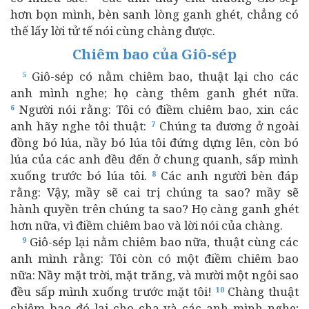
hơn bọn mình, bèn sanh lòng ganh ghét, chẳng có
thế lấy lời tử tế nói cùng chàng được.
Chiêm bao của Giô-sép
Giô-sép có nằm chiêm bao, thuật lại cho các
5
anh mình nghe; họ càng thêm ganh ghét nữa.
Người nói rằng: Tôi có điềm chiêm bao, xin các
6
anh hãy nghe tôi thuật:
Chúng ta đương ở ngoài
7
đồng bó lúa, nầy bó lúa tôi đứng dựng lên, còn bó
lúa của các anh đều đến ở chung quanh, sấp mình
xuống trước bó lúa tôi.
Các anh người bèn đáp
8
rằng: Vậy, mầy sẽ cai trị chúng ta sao? mầy sẽ
hành quyền trên chúng ta sao? Họ càng ganh ghét
hơn nữa, vì điềm chiêm bao và lời nói của chàng.
Giô-sép lại nằm chiêm bao nữa, thuật cùng các
9
anh mình rằng: Tôi còn có một điềm chiêm bao
nữa: Nầy mặt trời, mặt trăng, và mười một ngôi sao
đều sấp mình xuống trước mặt tôi!
Chàng thuật
10
chiêm bao đó lại cho cha và các anh mình nghe;