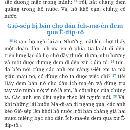
sắc đương mặc trong mình;
rồi, bắt chàng đem
24
quăng trong hố nước. Vả, hố khô cạn, chẳng có
nước.
Giô-sép bị bán cho dân Ích-ma-ên đem
qua Ê-díp-tô
Đoạn, họ ngồi lại ăn. Nhướng mắt lên chợt thấy
25
một đoàn dân Ích-ma-ên ở phía Ga-la-át đi đến,
trên lưng lạc đà họ chở đầy thuốc thơm, nhũ hương
và một dược đương đem đi đến xứ Ê-díp-tô.
Giu-
26
đa bèn nói cùng các anh em rằng: Giết em ta mà
giấu máu nó, có dùng cho ta được việc chi?
Hè!
27
Hãy đem bán nó cho dân Ích-ma-ên và đừng tra
tay vào mình nó; vì nó là em, là cốt nhục của chúng
ta. Các anh em đều nghe theo lời người nói.
Vả,
28
khi những lái buôn Ma-đi-an đi ngang qua, các anh
kéo Giô-sép lên khỏi hố nước, rồi bán chàng giá hai
mươi miếng bạc cho dân Ích-ma-ên đem qua xứ Ê-
díp-tô.
⚓