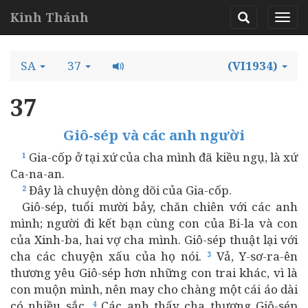
Kinh Thánh
SA
37
(VI1934)
37
Giô-sép và các anh người
Gia-cốp ở tại xứ của cha mình đã kiều ngụ, là xứ
1
Ca-na-an.
Đây là chuyện dòng dõi của Gia-cốp.
2
Giô-sép, tuổi mười bảy, chăn chiên với các anh
mình; người đi kết bạn cùng con của Bi-la và con
của Xinh-ba, hai vợ cha mình. Giô-sép thuật lại với
cha các chuyện xấu của họ nói.
Vả, Y-sơ-ra-ên
3
thương yêu Giô-sép hơn những con trai khác, vì là
con muộn mình, nên may cho chàng một cái áo dài
có nhiều sắc.
Các anh thấy cha thương Giô-sép
4