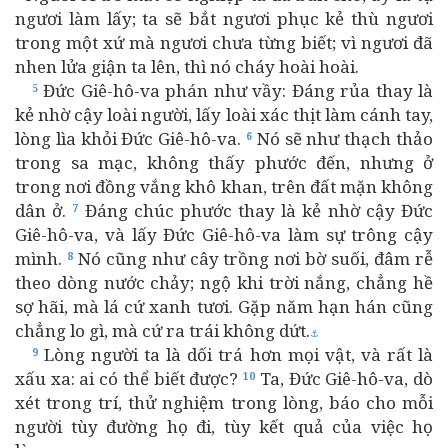
ngươi làm lấy; ta sẽ bắt ngươi phục kẻ thù ngươi
trong một xứ mà ngươi chưa từng biết; vì ngươi đã
nhen lửa giận ta lên, thì nó cháy hoài hoài.
Đức Giê-hô-va phán như vầy: Đáng rủa thay là
5
kẻ nhờ cậy loài người, lấy loài xác thịt làm cánh tay,
lòng lìa khỏi Đức Giê-hô-va.
Nó sẽ như thạch thảo
6
trong sa mạc, không thấy phước đến, nhưng ở
trong nơi đồng vắng khô khan, trên đất mặn không
dân ở.
Đáng chúc phước thay là kẻ nhờ cậy Đức
7
Giê-hô-va, và lấy Đức Giê-hô-va làm sự trông cậy
mình.
Nó cũng như cây trồng nơi bờ suối, đâm rễ
8
theo dòng nước chảy; ngộ khi trời nắng, chẳng hề
sợ hãi, mà lá cứ xanh tươi. Gặp năm hạn hán cũng
chẳng lo gì, mà cứ ra trái không dứt.
⚓
Lòng người ta là dối trá hơn mọi vật, và rất là
9
xấu xa: ai có thể biết được?
Ta, Đức Giê-hô-va, dò
10
xét trong trí, thử nghiệm trong lòng, báo cho mỗi
người tùy đường họ đi, tùy kết quả của việc họ