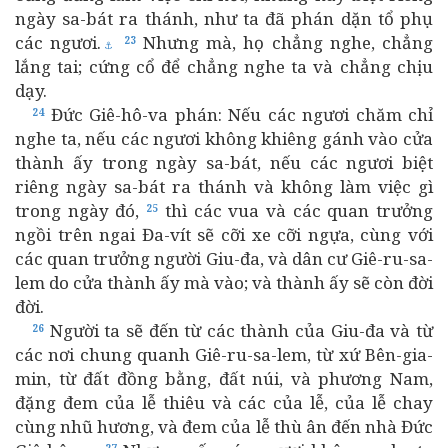
ngày sa-bát ra thánh, như ta đã phán dặn tổ phụ
các ngươi.
Nhưng mà, họ chẳng nghe, chẳng
23
⚓
lắng tai; cứng cổ để chẳng nghe ta và chẳng chịu
dạy.
Đức Giê-hô-va phán: Nếu các ngươi chăm chỉ
24
nghe ta, nếu các ngươi không khiêng gánh vào cửa
thành ấy trong ngày sa-bát, nếu các ngươi biệt
riêng ngày sa-bát ra thánh và không làm việc gì
trong ngày đó,
thì các vua và các quan trưởng
25
ngồi trên ngai Đa-vít sẽ cỡi xe cỡi ngựa, cùng với
các quan trưởng người Giu-đa, và dân cư Giê-ru-sa-
lem do cửa thành ấy mà vào; và thành ấy sẽ còn đời
đời.
Người ta sẽ đến từ các thành của Giu-đa và từ
26
các nơi chung quanh Giê-ru-sa-lem, từ xứ Bên-gia-
min, từ đất đồng bằng, đất núi, và phương Nam,
đặng đem của lễ thiêu và các của lễ, của lễ chay
cùng nhũ hương, và đem của lễ thù ân đến nhà Đức