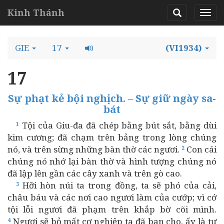
Kinh Thánh
GIE
17
(VI1934)
17
Sự phạt kẻ bội nghịch. – Sự giữ ngày sa-
bát
Tội của Giu-đa đã chép bằng bút sắt, bằng dùi
1
kim cương; đã chạm trên bảng trong lòng chúng
nó, và trên sừng những bàn thờ các ngươi.
Con cái
2
chúng nó nhớ lại bàn thờ và hình tượng chúng nó
đã lập lên gần các cây xanh và trên gò cao.
Hỡi hòn núi ta trong đồng, ta sẽ phó của cải,
3
châu báu và các nơi cao ngươi làm của cướp; vì cớ
tội lỗi ngươi đã phạm trên khắp bờ cõi mình.
Ngươi sẽ bỏ mất cơ nghiệp ta đã ban cho, ấy là tự
4