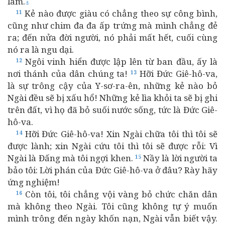
làm.
⚓
Kẻ nào được giàu có chẳng theo sự công bình,
11
cũng như chim đa đa ấp trứng mà mình chẳng đẻ
ra; đến nửa đời người, nó phải mất hết, cuối cùng
nó ra là ngu dại.
Ngôi vinh hiển được lập lên từ ban đầu, ấy là
12
nơi thánh của dân chúng ta!
Hỡi Đức Giê-hô-va,
13
là sự trông cậy của Y-sơ-ra-ên, những kẻ nào bỏ
Ngài đều sẽ bị xấu hổ! Những kẻ lìa khỏi ta sẽ bị ghi
trên đất, vì họ đã bỏ suối nước sống, tức là Đức Giê-
hô-va.
Hỡi Đức Giê-hô-va! Xin Ngài chữa tôi thì tôi sẽ
14
được lành; xin Ngài cứu tôi thì tôi sẽ được rỗi: Vì
Ngài là Đấng mà tôi ngợi khen.
Nầy là lời người ta
15
bảo tôi: Lời phán của Đức Giê-hô-va ở đâu? Rày hãy
ứng nghiệm!
Còn tôi, tôi chẳng vội vàng bỏ chức chăn dân
16
mà không theo Ngài. Tôi cũng không tự ý muốn
mình trông đến ngày khốn nạn, Ngài vẫn biết vậy.