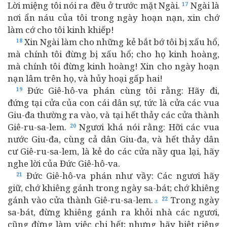
Lời miệng tôi nói ra đều ở trước mặt Ngài.
Ngài là
17
nơi ẩn náu của tôi trong ngày hoạn nạn, xin chớ
làm cớ cho tôi kinh khiếp!
Xin Ngài làm cho những kẻ bắt bớ tôi bị xấu hổ,
18
mà chính tôi đừng bị xấu hổ; cho họ kinh hoàng,
mà chính tôi đừng kinh hoàng! Xin cho ngày hoạn
nạn lâm trên họ, và hủy hoại gấp hai!
Đức Giê-hô-va phán cùng tôi rằng: Hãy đi,
19
đứng tại cửa của con cái dân sự, tức là cửa các vua
Giu-đa thường ra vào, và tại hết thảy các cửa thành
Giê-ru-sa-lem.
Ngươi khá nói rằng: Hỡi các vua
20
nước Giu-đa, cùng cả dân Giu-đa, và hết thảy dân
cư Giê-ru-sa-lem, là kẻ do các cửa nầy qua lại, hãy
nghe lời của Đức Giê-hô-va.
Đức Giê-hô-va phán như vầy: Các ngươi hãy
21
giữ, chớ khiêng gánh trong ngày sa-bát; chớ khiêng
gánh vào cửa thành Giê-ru-sa-lem.
Trong ngày
22
⚓
sa-bát, đừng khiêng gánh ra khỏi nhà các ngươi,
cũng đừng làm việc chi hết; nhưng hãy biệt riêng