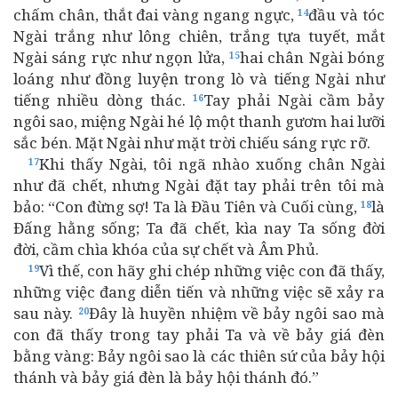
chấm chân, thắt đai vàng ngang ngực,
đầu và tóc
14
Ngài trắng như lông chiên, trắng tựa tuyết, mắt
Ngài sáng rực như ngọn lửa,
hai chân Ngài bóng
15
loáng như đồng luyện trong lò và tiếng Ngài như
tiếng nhiều dòng thác.
Tay phải Ngài cầm bảy
16
ngôi sao, miệng Ngài hé lộ một thanh gươm hai lưỡi
sắc bén. Mặt Ngài như mặt trời chiếu sáng rực rỡ.
Khi thấy Ngài, tôi ngã nhào xuống chân Ngài
17
như đã chết, nhưng Ngài đặt tay phải trên tôi mà
bảo: “Con đừng sợ! Ta là Đầu Tiên và Cuối cùng,
là
18
Đấng hằng sống; Ta đã chết, kìa nay Ta sống đời
đời, cầm chìa khóa của sự chết và Âm Phủ.
Vì thế, con hãy ghi chép những việc con đã thấy,
19
những việc đang diễn tiến và những việc sẽ xảy ra
sau này.
Đây là huyền nhiệm về bảy ngôi sao mà
20
con đã thấy trong tay phải Ta và về bảy giá đèn
bằng vàng: Bảy ngôi sao là các thiên sứ của bảy hội
thánh và bảy giá đèn là bảy hội thánh đó.”