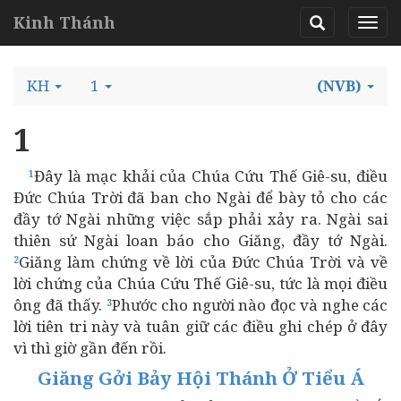
Kinh Thánh
KH
1
(NVB)
1
Đây là mạc khải của Chúa Cứu Thế Giê-su, điều
1
Đức Chúa Trời đã ban cho Ngài để bày tỏ cho các
đầy tớ Ngài những việc sắp phải xảy ra. Ngài sai
thiên sứ Ngài loan báo cho Giăng, đầy tớ Ngài.
Giăng làm chứng về lời của Đức Chúa Trời và về
2
lời chứng của Chúa Cứu Thế Giê-su, tức là mọi điều
ông đã thấy.
Phước cho người nào đọc và nghe các
3
lời tiên tri này và tuân giữ các điều ghi chép ở đây
vì thì giờ gần đến rồi.
Giăng Gởi Bảy Hội Thánh Ở Tiểu Á