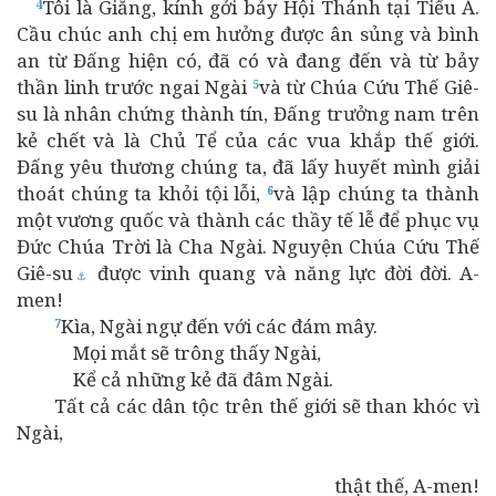
Tôi là Giăng, kính gởi bảy Hội Thánh tại Tiểu Á.
4
Cầu chúc anh chị em hưởng được ân sủng và bình
an từ Đấng hiện có, đã có và đang đến và từ bảy
thần linh trước ngai Ngài
và từ Chúa Cứu Thế Giê-
5
su là nhân chứng thành tín, Đấng trưởng nam trên
kẻ chết và là Chủ Tể của các vua khắp thế giới.
Đấng yêu thương chúng ta, đã lấy huyết mình giải
thoát chúng ta khỏi tội lỗi,
và lập chúng ta thành
6
một vương quốc và thành các thầy tế lễ để phục vụ
Đức Chúa Trời là Cha Ngài. Nguyện Chúa Cứu Thế
Giê-su
được vinh quang và năng lực đời đời. A-
⚓
men!
Kìa, Ngài ngự đến với các đám mây.
7
Mọi mắt sẽ trông thấy Ngài,
Kể cả những kẻ đã đâm Ngài.
Tất cả các dân tộc trên thế giới sẽ than khóc vì
Ngài,
thật thế, A-men!