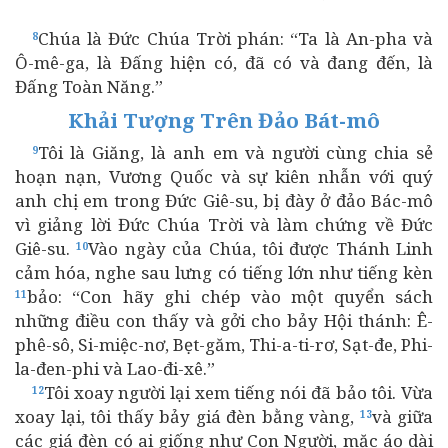
Chúa là Đức Chúa Trời phán: “Ta là An-pha và
8
Ô-mê-ga, là Đấng hiện có, đã có và đang đến, là
Đấng Toàn Năng.”
Khải Tượng Trên Đảo Bát-mô
Tôi là Giăng, là anh em và người cùng chia sẻ
9
hoạn nạn, Vương Quốc và sự kiên nhẫn với quý
anh chị em trong Đức Giê-su, bị đày ở đảo Bác-mô
vì giảng lời Đức Chúa Trời và làm chứng về Đức
Giê-su.
Vào ngày của Chúa, tôi được Thánh Linh
10
cảm hóa, nghe sau lưng có tiếng lớn như tiếng kèn
bảo: “Con hãy ghi chép vào một quyển sách
11
những điều con thấy và gởi cho bảy Hội thánh: Ê-
phê-sô, Si-miệc-nơ, Bẹt-găm, Thi-a-ti-rơ, Sạt-đe, Phi-
la-đen-phi và Lao-đi-xê.”
Tôi xoay người lại xem tiếng nói đã bảo tôi. Vừa
12
xoay lại, tôi thấy bảy giá đèn bằng vàng,
và giữa
13
các giá đèn có ai giống như Con Người, mặc áo dài