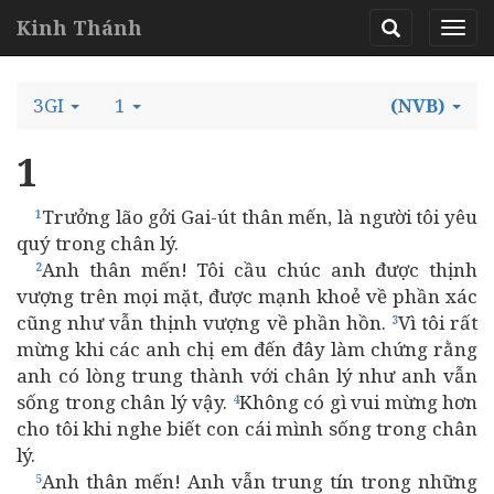
Kinh Thánh
3GI
1
(NVB)
1
Trưởng lão gởi Gai-út thân mến, là người tôi yêu
1
quý trong chân lý.
Anh thân mến! Tôi cầu chúc anh được thịnh
2
vượng trên mọi mặt, được mạnh khoẻ về phần xác
cũng như vẫn thịnh vượng về phần hồn.
Vì tôi rất
3
mừng khi các anh chị em đến đây làm chứng rằng
anh có lòng trung thành với chân lý như anh vẫn
sống trong chân lý vậy.
Không có gì vui mừng hơn
4
cho tôi khi nghe biết con cái mình sống trong chân
lý.
Anh thân mến! Anh vẫn trung tín trong những
5