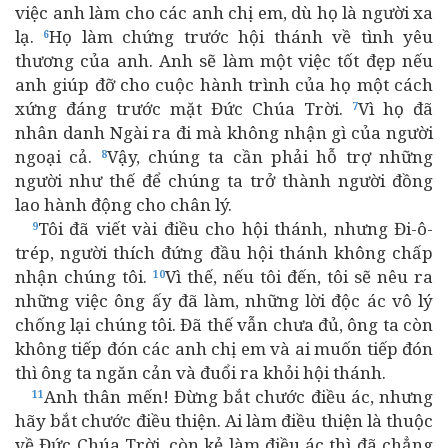
việc anh làm cho các anh chị em, dù họ là người xa
lạ.
Họ làm chứng trước hội thánh về tình yêu
6
thương của anh. Anh sẽ làm một việc tốt đẹp nếu
anh giúp đỡ cho cuộc hành trình của họ một cách
xứng đáng trước mặt Đức Chúa Trời.
Vì họ đã
7
nhân danh Ngài ra đi mà không nhận gì của người
ngoại cả.
Vậy, chúng ta cần phải hỗ trợ những
8
người như thế để chúng ta trở thành người đồng
lao hành động cho chân lý.
Tôi đã viết vài điều cho hội thánh, nhưng Đi-ô-
9
trép, người thích đứng đầu hội thánh không chấp
nhận chúng tôi.
Vì thế, nếu tôi đến, tôi sẽ nêu ra
10
những việc ông ấy đã làm, những lời độc ác vô lý
chống lại chúng tôi. Đã thế vẫn chưa đủ, ông ta còn
không tiếp đón các anh chị em và ai muốn tiếp đón
thì ông ta ngăn cản và đuổi ra khỏi hội thánh.
Anh thân mến! Đừng bắt chước điều ác, nhưng
11
hãy bắt chước điều thiện. Ai làm điều thiện là thuộc
về Đức Chúa Trời, còn kẻ làm điều ác thì đã chẳng