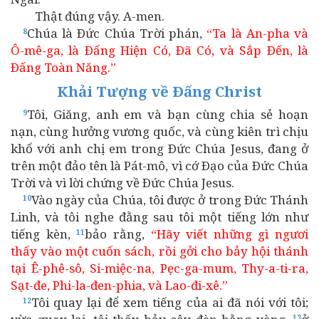
Thật đúng vậy. A-men.
Chúa là Ðức Chúa Trời phán,
“Ta là An-pha và
8
Ô-mê-ga, là Ðấng Hiện Có, Ðã Có, và Sắp Ðến, là
Ðấng Toàn Năng.”
Khải Tượng về Ðấng Christ
Tôi, Giăng, anh em và bạn cùng chia sẻ hoạn
9
nạn, cùng hưởng vương quốc, và cùng kiên trì chịu
khổ với anh chị em trong Ðức Chúa Jesus, đang ở
trên một đảo tên là Pát-mô, vì cớ Ðạo của Ðức Chúa
Trời và vì lời chứng về Ðức Chúa Jesus.
Vào ngày của Chúa, tôi được ở trong Ðức Thánh
10
Linh, và tôi nghe đằng sau tôi một tiếng lớn như
tiếng kèn,
bảo rằng,
“Hãy viết những gì ngươi
11
thấy vào một cuốn sách, rồi gởi cho bảy hội thánh
tại Ê-phê-sô, Si-miệc-na, Pẹc-ga-mum, Thy-a-ti-ra,
Sạt-đe, Phi-la-đen-phia, và Lao-đi-xê.”
Tôi quay lại để xem tiếng của ai đã nói với tôi;
12
13