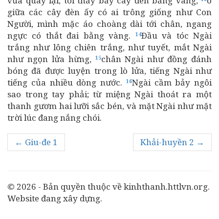
vừa quay lại, tôi thấy bảy cây đèn bằng vàng,
ở
giữa các cây đèn ấy có ai trông giống như Con
Người, mình mặc áo choàng dài tới chân, ngang
ngực có thắt đai bằng vàng.
Ðầu và tóc Ngài
14
trắng như lông chiên trắng, như tuyết, mắt Ngài
như ngọn lửa hừng,
chân Ngài như đồng đánh
15
bóng đã được luyện trong lò lửa, tiếng Ngài như
tiếng của nhiều dòng nước.
Ngài cầm bảy ngôi
16
sao trong tay phải; từ miệng Ngài thoát ra một
thanh gươm hai lưỡi sắc bén, và mặt Ngài như mặt
trời lúc đang nắng chói.
← Giu-đe 1
Khải-huyền 2 →
© 2026 - Bản quyền thuộc về kinhthanh.httlvn.org.
Website đang xây dựng.