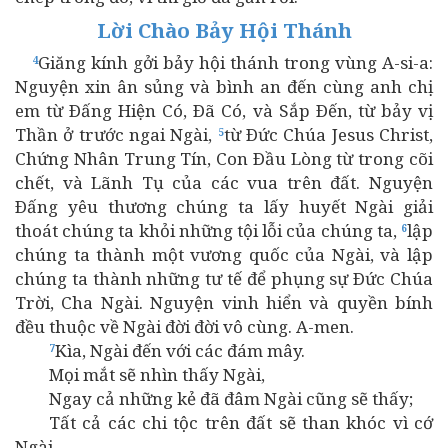
Lời Chào Bảy Hội Thánh
Giăng kính gởi bảy hội thánh trong vùng A-si-a:
4
Nguyện xin ân sủng và bình an đến cùng anh chị
em từ Ðấng Hiện Có, Ðã Có, và Sắp Ðến, từ bảy vị
Thần ở trước ngai Ngài,
từ Ðức Chúa Jesus Christ,
5
Chứng Nhân Trung Tín, Con Ðầu Lòng từ trong cõi
chết, và Lãnh Tụ của các vua trên đất. Nguyện
Ðấng yêu thương chúng ta lấy huyết Ngài giải
thoát chúng ta khỏi những tội lỗi của chúng ta,
lập
6
chúng ta thành một vương quốc của Ngài, và lập
chúng ta thành những tư tế để phụng sự Ðức Chúa
Trời, Cha Ngài. Nguyện vinh hiển và quyền bính
đều thuộc về Ngài đời đời vô cùng. A-men.
Kìa, Ngài đến với các đám mây.
7
Mọi mắt sẽ nhìn thấy Ngài,
Ngay cả những kẻ đã đâm Ngài cũng sẽ thấy;
Tất cả các chi tộc trên đất sẽ than khóc vì cớ
Ngài.