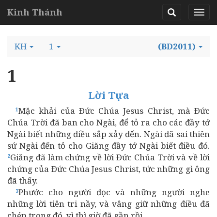
Kinh Thánh
KH
1
(BD2011)
1
Lời Tựa
Mặc khải của Ðức Chúa Jesus Christ, mà Ðức
1
Chúa Trời đã ban cho Ngài, để tỏ ra cho các đầy tớ
Ngài biết những điều sắp xảy đến. Ngài đã sai thiên
sứ Ngài đến tỏ cho Giăng đầy tớ Ngài biết điều đó.
Giăng đã làm chứng về lời Ðức Chúa Trời và về lời
2
chứng của Ðức Chúa Jesus Christ, tức những gì ông
đã thấy.
Phước cho người đọc và những người nghe
3
những lời tiên tri nầy, và vâng giữ những điều đã
chép trong đó, vì thì giờ đã gần rồi.