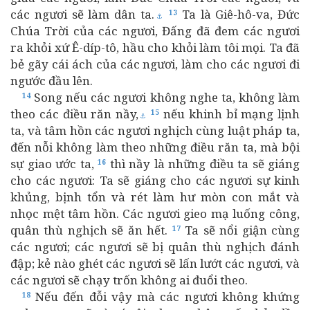
các ngươi sẽ làm dân ta.
Ta là Giê-hô-va, Đức
13
⚓
Chúa Trời của các ngươi, Đấng đã đem các ngươi
ra khỏi xứ Ê-díp-tô, hầu cho khỏi làm tôi mọi. Ta đã
bẻ gãy cái ách của các ngươi, làm cho các ngươi đi
ngước đầu lên.
Song nếu các ngươi không nghe ta, không làm
14
theo các điều răn nầy,
nếu khinh bỉ mạng lịnh
15
⚓
ta, và tâm hồn các ngươi nghịch cùng luật pháp ta,
đến nỗi không làm theo những điều răn ta, mà bội
sự giao ước ta,
thì nầy là những điều ta sẽ giáng
16
cho các ngươi: Ta sẽ giáng cho các ngươi sự kinh
khủng, bịnh tổn và rét làm hư mòn con mắt và
nhọc mệt tâm hồn. Các ngươi gieo mạ luống công,
quân thù nghịch sẽ ăn hết.
Ta sẽ nổi giận cùng
17
các ngươi; các ngươi sẽ bị quân thù nghịch đánh
đập; kẻ nào ghét các ngươi sẽ lấn lướt các ngươi, và
các ngươi sẽ chạy trốn không ai đuổi theo.
Nếu đến đỗi vậy mà các ngươi không khứng
18