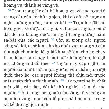
hoang vu, thành sẽ vắng vẻ.
Trọn trong lúc đất bỏ hoang vu, và các ngươi ở
34
trong đất của kẻ thù nghịch, khi đó đất sẽ được an
nghỉ hưởng những năm sa-bát.
Trọn lúc đất bỏ
35
hoang vu sẽ được an nghỉ; vì lúc các ngươi còn ở
đất đó, nó không được an nghỉ trong những năm
sa-bát của các ngươi.
Còn ai trong các ngươi
36
sống sót lại, ta sẽ làm cho họ nhát gan trong xứ của
thù nghịch mình; tiếng lá khua sẽ làm cho họ chạy
trốn, khác nào chạy trốn trước lưỡi gươm, té ngã
mà không ai đuổi theo.
Người nầy vấp ngã trên
37
người kia như trước ngọn gươm, vốn chẳng ai rượt
đuổi theo họ; các ngươi không thể chịu nổi trước
mặt quân thù nghịch mình.
Các ngươi sẽ bị chết
38
mất giữa các dân, đất kẻ thù nghịch sẽ nuốt các
ngươi.
Ai trong các ngươi còn sống, sẽ vì cớ gian
39
ác mình và gian ác của tổ phụ mà hao mòn trong
xứ kẻ thù nghịch mình.