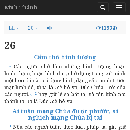
Kinh Thánh
LE
26
(VI1934)
26
Cấm thờ hình tượng
Các ngươi chớ làm những hình tượng; hoặc
1
hình chạm, hoặc hình đúc; chớ dựng trong xứ mình
một hòn đá nào có dạng hình, đặng sấp mình trước
mặt hình đó, vì ta là Giê-hô-va, Đức Chúa Trời của
các ngươi.
hãy giữ lễ sa-bát ta, và tôn kính nơi
2
⚓
thánh ta. Ta là Đức Giê-hô-va.
Ai tuân mạng Chúa được phước, ai
nghịch mạng Chúa bị tai
Nếu các ngươi tuân theo luật pháp ta, gìn giữ
3