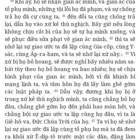
Khi ấy, họ sẽ nhận gian ác mình, và gian ác của
40
tổ phụ mình, những tội lỗi họ đã phạm, và sự chống
trả họ đã cự cùng ta,
đến đỗi ta cũng chống trả
41
lại, dẫn họ vào xứ kẻ thù nghịch. Bấy giờ nếu lòng
không chịu cắt bì của họ sẽ tự hạ mình xuống, và
sẽ phục điều sửa phạt về gian ác mình,
thì ta sẽ
42
nhớ lại sự giao ước ta đã lập cùng Gia-cốp, cùng Y-
sác, cùng Áp-ra-ham, và ta sẽ nhớ lại xứ nầy.
Vì
43
⚓
xứ bị họ bỏ hoang, sẽ được nghỉ bấy nhiêu năm sa-
bát tùy theo họ bỏ hoang vu bao nhiêu; họ sẽ chịu
hình phạt của gian ác mình, bởi vì đã khinh bỉ
mạng lịnh ta, và tâm hồn họ đã lấy làm ghê gớm
các luật pháp ta.
Dẫu vậy, đương khi họ bị ở
44
trong xứ kẻ thù nghịch mình, ta cũng chẳng bỏ họ
đâu, chẳng ghê gớm họ đến phải hao mòn hết, và
chẳng bội sự giao ước ta lập cùng họ đâu, vì ta là
Giê-hô-va, Đức Chúa Trời của họ.
Ta vì họ sẽ nhớ
45
lại sự giao ước đã lập cùng tổ phụ họ mà ta đã đem
ra khỏi xứ Ê-díp-tô trước mặt các dân, đặng làm