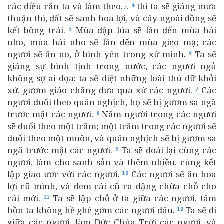
các điều răn ta và làm theo,
thì ta sẽ giáng mưa
4
⚓
thuận thì, đất sẽ sanh hoa lợi, và cây ngoài đồng sẽ
kết bông trái.
Mùa đập lúa sẽ lần đến mùa hái
5
nho, mùa hái nho sẽ lần đến mùa gieo mạ; các
ngươi sẽ ăn no, ở bình yên trong xứ mình.
Ta sẽ
6
giáng sự bình tịnh trong nước, các ngươi ngủ
không sợ ai dọa; ta sẽ diệt những loài thú dữ khỏi
xứ, gươm giáo chẳng đưa qua xứ các ngươi.
Các
7
ngươi đuổi theo quân nghịch, họ sẽ bị gươm sa ngã
trước mặt các ngươi.
Năm người trong các ngươi
8
sẽ đuổi theo một trăm; một trăm trong các ngươi sẽ
đuổi theo một muôn, và quân nghịch sẽ bị gươm sa
ngã trước mặt các ngươi.
Ta sẽ đoái lại cùng các
9
ngươi, làm cho sanh sản và thêm nhiều, cùng kết
lập giao ước với các ngươi.
Các ngươi sẽ ăn hoa
10
lợi cũ mình, và đem cái cũ ra đặng chừa chỗ cho
cái mới.
Ta sẽ lập chỗ ở ta giữa các ngươi, tâm
11
hồn ta không hề ghê gớm các ngươi đâu.
Ta sẽ đi
12
giữa các ngươi, làm Đức Chúa Trời các ngươi, và