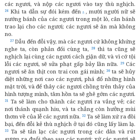
các ngươi, và nộp các ngươi vào tay thù nghịch.
Khi ta dẫn sự đói kém đến
, mười người nữ sẽ
26
⚓
nướng bánh của các ngươi trong một lò, cân bánh
trao lại cho các ngươi; các ngươi sẽ ăn mà không
no.
Dẫu đến đỗi vậy, mà các ngươi cứ không khứng
27
nghe ta, còn phản đối cùng ta,
thì ta cũng sẽ
28
nghịch lại cùng các ngươi cách giận dữ, và vì cớ tội
lỗi các ngươi, sẽ sửa phạt gấp bảy lần nữa.
Các
29
ngươi sẽ ăn thịt con trai con gái mình;
ta sẽ hủy
30
diệt những nơi cao các ngươi, phá đổ những hình
mặt trời, và để thây các ngươi chồng trên thây của
hình tượng mình, tâm hồn ta sẽ ghê gớm các ngươi.
Ta sẽ làm cho thành các ngươi ra vắng vẻ; các
31
nơi thánh quạnh hiu, và ta chẳng còn hưởng mùi
thơm về của lễ các ngươi nữa.
Ta sẽ làm xứ ra đồi
32
bại, đến đỗi kẻ thù nghịch ở tại đó cũng lấy làm lạ.
Ta sẽ tản lạc các ngươi trong các dân và rút
33
gươm ra đuổi theo sau các ngươi: xứ các ngươi sẽ