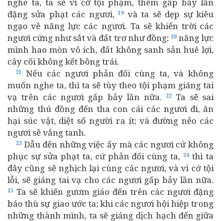
nghe ta, ta sẽ vì cớ tội phạm, thêm gấp bảy lần
đặng sửa phạt các ngươi,
và ta sẽ dẹp sự kiêu
19
ngạo về năng lực các ngươi. Ta sẽ khiến trời các
ngươi cứng như sắt và đất trơ như đồng;
năng lực
20
mình hao mòn vô ích, đất không sanh sản huê lợi,
cây cối không kết bông trái.
Nếu các ngươi phản đối cùng ta, và không
21
muốn nghe ta, thì ta sẽ tùy theo tội phạm giáng tai
vạ trên các ngươi gấp bảy lần nữa.
Ta sẽ sai
22
những thú đồng đến tha con cái các ngươi đi, ăn
hại súc vật, diệt số người ra ít; và đường nẻo các
ngươi sẽ vắng tanh.
Dẫu đến những việc ấy mà các ngươi cứ không
23
phục sự sửa phạt ta, cứ phản đối cùng ta,
thì ta
24
đây cũng sẽ nghịch lại cùng các ngươi, và vì cớ tội
lỗi, sẽ giáng tai vạ cho các ngươi gấp bảy lần nữa.
Ta sẽ khiến gươm giáo đến trên các ngươi đặng
25
báo thù sự giao ước ta; khi các ngươi hội hiệp trong
những thành mình, ta sẽ giáng dịch hạch đến giữa