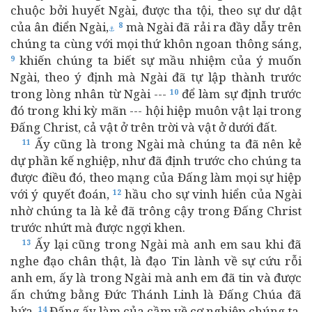
chuộc bởi huyết Ngài, được tha tội, theo sự dư dật
của ân điển Ngài,
mà Ngài đã rải ra đầy dẫy trên
8
⚓
chúng ta cùng với mọi thứ khôn ngoan thông sáng,
khiến chúng ta biết sự mầu nhiệm của ý muốn
9
Ngài, theo ý định mà Ngài đã tự lập thành trước
trong lòng nhân từ Ngài ---
để làm sự định trước
10
đó trong khi kỳ mãn --- hội hiệp muôn vật lại trong
Đấng Christ, cả vật ở trên trời và vật ở dưới đất.
Ấy cũng là trong Ngài mà chúng ta đã nên kẻ
11
dự phần kế nghiệp, như đã định trước cho chúng ta
được điều đó, theo mạng của Đấng làm mọi sự hiệp
với ý quyết đoán,
hầu cho sự vinh hiển của Ngài
12
nhờ chúng ta là kẻ đã trông cậy trong Đấng Christ
trước nhứt mà được ngợi khen.
Ấy lại cũng trong Ngài mà anh em sau khi đã
13
nghe đạo chân thật, là đạo Tin lành về sự cứu rỗi
anh em, ấy là trong Ngài mà anh em đã tin và được
ấn chứng bằng Đức Thánh Linh là Đấng Chúa đã
hứa,
Đấng ấy làm của cầm về cơ nghiệp chúng ta,
14