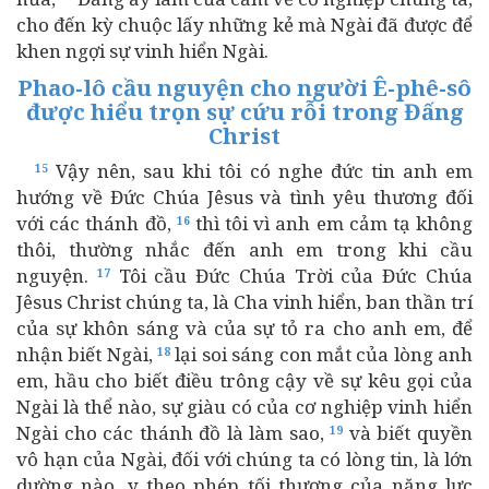
cho đến kỳ chuộc lấy những kẻ mà Ngài đã được để
khen ngợi sự vinh hiển Ngài.
Phao-lô cầu nguyện cho người Ê-phê-sô
được hiểu trọn sự cứu rỗi trong Đấng
Christ
Vậy nên, sau khi tôi có nghe đức tin anh em
15
hướng về Đức Chúa Jêsus và tình yêu thương đối
với các thánh đồ,
thì tôi vì anh em cảm tạ không
16
thôi, thường nhắc đến anh em trong khi cầu
nguyện.
Tôi cầu Đức Chúa Trời của Đức Chúa
17
Jêsus Christ chúng ta, là Cha vinh hiển, ban thần trí
của sự khôn sáng và của sự tỏ ra cho anh em, để
nhận biết Ngài,
lại soi sáng con mắt của lòng anh
18
em, hầu cho biết điều trông cậy về sự kêu gọi của
Ngài là thể nào, sự giàu có của cơ nghiệp vinh hiển
Ngài cho các thánh đồ là làm sao,
và biết quyền
19
vô hạn của Ngài, đối với chúng ta có lòng tin, là lớn
dường nào, y theo phép tối thượng của năng lực