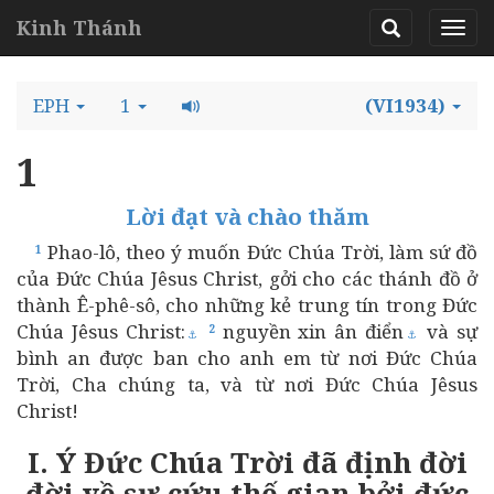
Kinh Thánh
EPH
1
(VI1934)
1
Lời đạt và chào thăm
Phao-lô, theo ý muốn Đức Chúa Trời, làm sứ đồ
1
của Đức Chúa Jêsus Christ, gởi cho các thánh đồ ở
thành Ê-phê-sô, cho những kẻ trung tín trong Đức
Chúa Jêsus Christ:
nguyền xin ân điển
và sự
2
⚓
⚓
bình an được ban cho anh em từ nơi Đức Chúa
Trời, Cha chúng ta, và từ nơi Đức Chúa Jêsus
Christ!
I. Ý Đức Chúa Trời đã định đời
đời về sự cứu thế gian bởi đức