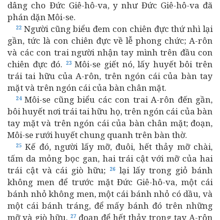
dâng cho Đức Giê-hô-va, y như Đức Giê-hô-va đã
phán dặn Môi-se.
Người cũng biểu đem con chiên đực thứ nhì lại
22
gần, tức là con chiên đực về lễ phong chức; A-rôn
và các con trai người nhận tay mình trên đầu con
chiên đực đó.
Môi-se giết nó, lấy huyết bôi trên
23
trái tai hữu của A-rôn, trên ngón cái của bàn tay
mặt và trên ngón cái của bàn chân mặt.
Môi-se cũng biểu các con trai A-rôn đến gần,
24
bôi huyết nơi trái tai hữu họ, trên ngón cái của bàn
tay mặt và trên ngón cái của bàn chân mặt; đoạn,
Môi-se rưới huyết chung quanh trên bàn thờ.
Kế đó, người lấy mỡ, đuôi, hết thảy mỡ chài,
25
tấm da mỏng bọc gan, hai trái cật với mỡ của hai
trái cật và cái giò hữu;
lại lấy trong giỏ bánh
26
không men để trước mặt Đức Giê-hô-va, một cái
bánh nhỏ không men, một cái bánh nhỏ có dầu, và
một cái bánh tráng, để mấy bánh đó trên những
mỡ và giò hữu,
đoạn để hết thảy trong tay A-rôn
27