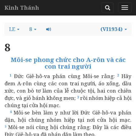
Kinh Thánh
LE
8
(VI1934)
8
Môi-se phong chức cho A-rôn và các
con trai người
Đức Giê-hô-va phán cùng Môi-se rằng:
Hãy
1
2
đem A-rôn cùng các con trai người, áo xống, dầu
xức, con bò tơ làm của lễ chuộc tội, hai con chiên
đực, và giỏ bánh không men;
rồi nhóm hiệp cả hội
3
chúng tại cửa hội mạc.
Môi-se bèn làm y như lời Đức Giê-hô-va phán
4
dặn, hội chúng nhóm hiệp tại nơi cửa hội mạc.
Môi-se nói cùng hội chúng rằng: Đây là các điều
5
Đức Giê-hô-va đã phán dặn làm theo.