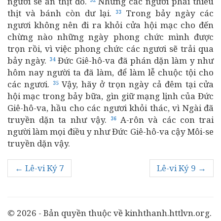
người sẽ ăn thịt đó.
Nhưng các ngươi phải thiêu
32
thịt và bánh còn dư lại.
Trong bảy ngày các
33
ngươi không nên đi ra khỏi cửa hội mạc cho đến
chừng nào những ngày phong chức mình được
trọn rồi, vì việc phong chức các ngươi sẽ trải qua
bảy ngày.
Đức Giê-hô-va đã phán dặn làm y như
34
hôm nay người ta đã làm, để làm lễ chuộc tội cho
các ngươi.
Vậy, hãy ở trọn ngày cả đêm tại cửa
35
hội mạc trong bảy bữa, gìn giữ mạng lịnh của Đức
Giê-hô-va, hầu cho các ngươi khỏi thác, vì Ngài đã
truyền dặn ta như vậy.
A-rôn và các con trai
36
người làm mọi điều y như Đức Giê-hô-va cậy Môi-se
truyền dặn vậy.
← Lê-vi Ký 7
Lê-vi Ký 9 →
© 2026 - Bản quyền thuộc về kinhthanh.httlvn.org.