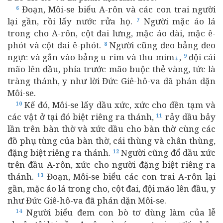
Đoạn, Môi-se biểu A-rôn và các con trai người
6
lại gần, rồi lấy nước rửa họ.
Người mặc áo lá
7
trong cho A-rôn, cột đai lưng, mặc áo dài, mặc ê-
phót và cột đai ê-phót.
Người cũng đeo bảng đeo
8
ngực và gắn vào bảng u-rim và thu-mim
,
đội cái
9
⚓
mão lên đầu, phía trước mão buộc thẻ vàng, tức là
tràng thánh, y như lời Đức Giê-hô-va đã phán dặn
Môi-se.
Kế đó, Môi-se lấy dầu xức, xức cho đền tạm và
10
các vật ở tại đó biệt riêng ra thánh,
rảy dầu bảy
11
lần trên bàn thờ và xức dầu cho bàn thờ cùng các
đồ phụ tùng của bàn thờ, cái thùng và chân thùng,
đặng biệt riêng ra thánh.
Người cũng đổ dầu xức
12
trên đầu A-rôn, xức cho người đặng biệt riêng ra
thánh.
Đoạn, Môi-se biểu các con trai A-rôn lại
13
gần, mặc áo lá trong cho, cột đai, đội mão lên đầu, y
như Đức Giê-hô-va đã phán dặn Môi-se.
Người biểu đem con bò tơ dùng làm của lễ
14