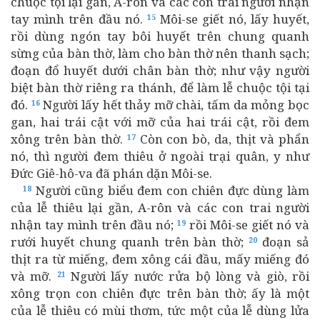
chuộc tội lại gần, A-rôn và các con trai người nhận
tay mình trên đầu nó.
Môi-se giết nó, lấy huyết,
15
rồi dùng ngón tay bôi huyết trên chung quanh
sừng của bàn thờ, làm cho bàn thờ nên thanh sạch;
đoạn đổ huyết dưới chân bàn thờ; như vậy người
biệt bàn thờ riêng ra thánh, để làm lễ chuộc tội tại
đó.
Người lấy hết thảy mỡ chài, tấm da mỏng bọc
16
gan, hai trái cật với mỡ của hai trái cật, rồi đem
xông trên bàn thờ.
Còn con bò, da, thịt và phẩn
17
nó, thì người đem thiêu ở ngoài trại quân, y như
Đức Giê-hô-va đã phán dặn Môi-se.
Người cũng biểu đem con chiên đực dùng làm
18
của lễ thiêu lại gần, A-rôn và các con trai người
nhận tay mình trên đầu nó;
rồi Môi-se giết nó và
19
rưới huyết chung quanh trên bàn thờ;
đoạn sả
20
thịt ra từ miếng, đem xông cái đầu, mấy miếng đó
và mỡ.
Người lấy nước rửa bộ lòng và giò, rồi
21
xông trọn con chiên đực trên bàn thờ; ấy là một
của lễ thiêu có mùi thơm, tức một của lễ dùng lửa