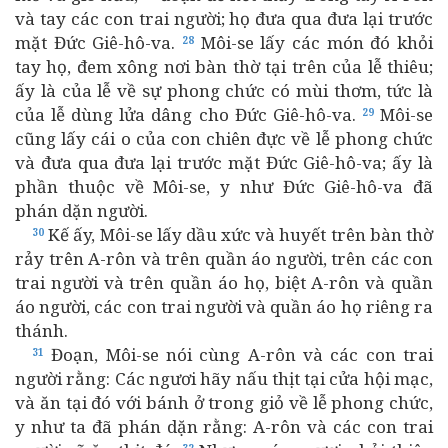
và tay các con trai người; họ đưa qua đưa lại trước
mặt Đức Giê-hô-va.
Môi-se lấy các món đó khỏi
28
tay họ, đem xông nơi bàn thờ tại trên của lễ thiêu;
ấy là của lễ về sự phong chức có mùi thơm, tức là
của lễ dùng lửa dâng cho Đức Giê-hô-va.
Môi-se
29
cũng lấy cái o của con chiên đực về lễ phong chức
và đưa qua đưa lại trước mặt Đức Giê-hô-va; ấy là
phần thuộc về Môi-se, y như Đức Giê-hô-va đã
phán dặn người.
Kế ấy, Môi-se lấy dầu xức và huyết trên bàn thờ
30
rảy trên A-rôn và trên quần áo người, trên các con
trai người và trên quần áo họ, biệt A-rôn và quần
áo người, các con trai người và quần áo họ riêng ra
thánh.
Đoạn, Môi-se nói cùng A-rôn và các con trai
31
người rằng: Các ngươi hãy nấu thịt tại cửa hội mạc,
và ăn tại đó với bánh ở trong giỏ về lễ phong chức,
y như ta đã phán dặn rằng: A-rôn và các con trai