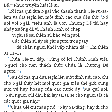
Đế.’” Phục truyền luật lệ 8:3
Rồi ma quỉ đưa Ngài vào thành thánh Giê-ru-sa-
5
lem và đặt Ngài lên một đỉnh cao của đền thờ.
Nó
6
nói với Ngài, “Nếu anh là Con Thượng Đế thì hãy
nhảy xuống đi, vì Thánh Kinh có chép:
‘Ngài sẽ sai thiên sứ bảo vệ ngươi.
Các thiên sứ ấy sẽ giữ ngươi trong tay
để chân ngươi khỏi vấp nhằm đá.’” Thi thiên
91:11–12
Chúa Giê-xu đáp, “Cũng có lời Thánh Kinh viết,
7
‘Ngươi chớ nên thách thức Chúa là Thượng Đế
ngươi.’”
⚓
Sau đó ma quỉ đưa Ngài lên một đỉnh núi cao, chỉ
8
cho Ngài thấy hết mọi quốc gia trên thế giới cùng
mọi vẻ huy hoàng của các nước ấy.
Ma quỉ nói,
9
“Nếu ngươi cúi đầu bái lạy ta, ta sẽ cho ngươi tất cả
các quốc gia nầy.”
Chúa Giê-xu mắng nó, “Nầy Sa-tăng, hãy đi cho
10