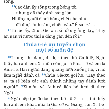
sống.
Các dân ấy sống trong bóng tối
16
nhưng đã thấy ánh sáng lớn.
Những người ở nơi bóng chết che phủ
đã được ánh sáng chiếu vào.” Ê-sai 9:1–2
Từ lúc ấy, Chúa Giê-xu bắt đầu giảng dạy, “Hãy
17
ăn năn vì nước thiên đàng gần đến rồi.”
Chúa Giê-xu tuyển chọn
một số môn đệ
Trong khi đang đi dọc theo hồ Ga-li-lê, Ngài
18
thấy hai anh em: Xi-môn còn gọi là Phia-rơ và em là
Anh-rê. Hai người đang quăng lưới xuống hồ, vì họ
làm nghề đánh cá.
Chúa Giê-xu gọi họ, “Hãy theo
19
ta, ta sẽ biến các anh thành những tay đánh lưới
người.”
Xi-môn và Anh-rê liền bỏ lưới đi theo
20
Ngài.
Ngài tiếp tục đi dọc theo bờ hồ Ga-li-lê, thì thấy
21
hai anh em khác nữa là Gia-cơ và Giăng, con Xê-bê-