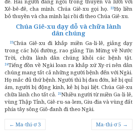
đê. Hai người đang ngồi trong thuyền vá lưới với
Xê-bê-đê, cha mình. Chúa Giê-xu gọi họ.
Họ liền
22
bỏ thuyền và cha mình lại rồi đi theo Chúa Giê-xu.
Chúa Giê-xu dạy dỗ và chữa lành
dân chúng
Chúa Giê-xu đi khắp miền Ga-li-lê, giảng dạy
23
trong các hội đường, rao giảng Tin Mừng về Nước
Trời, chữa lành dân chúng khỏi các bệnh tật.
Tiếng đồn về Ngài loan ra khắp xứ Xy-ri nên dân
24
chúng mang tất cả những người bệnh đến với Ngài.
Họ mắc đủ thứ bệnh. Người thì bị đau đớn, kẻ bị quỉ
ám, người bị động kinh, kẻ bị bại liệt. Chúa Giê-xu
chữa lành cho tất cả.
Nhiều người từ miền Ga-li-lê,
25
vùng Thập Tỉnh, Giê-ru-sa-lem, Giu-đia và vùng đất
phía tây sông Giô-đanh đi theo Ngài.
← Ma-thi-ơ 3
Ma-thi-ơ 5 →