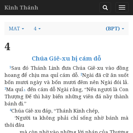
Kinh Thánh
MAT
4
(BPT)
4
Chúa Giê-xu bị cám dỗ
Sau đó Thánh Linh đưa Chúa Giê-xu vào đồng
1
hoang để chịu ma quỉ cám dỗ.
Ngài đã cữ ăn suốt
2
bốn mươi ngày và bốn mươi đêm nên Ngài đói lả.
Ma quỉ
đến cám dỗ Ngài rằng, “Nếu ngươi là Con
3
⚓
Thượng Đế thì hãy biến những viên đá nầy thành
bánh đi.”
Chúa Giê-xu đáp, “Thánh Kinh chép,
4
‘Người ta không phải chỉ sống nhờ bánh mà
thôi đâu
mà còn nhờ vào những lời phán của Thượng