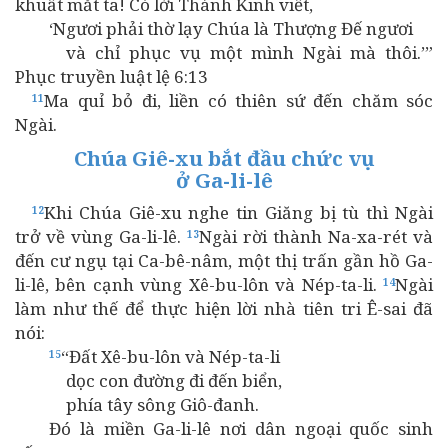
khuất mắt ta! Có lời Thánh Kinh viết,
‘Ngươi phải thờ lạy Chúa là Thượng Đế ngươi
và chỉ phục vụ một mình Ngài mà thôi.’”
Phục truyền luật lệ 6:13
Ma quỉ bỏ đi, liền có thiên sứ đến chăm sóc
11
Ngài.
Chúa Giê-xu bắt đầu chức vụ
ở Ga-li-lê
Khi Chúa Giê-xu nghe tin Giăng bị tù thì Ngài
12
trở về vùng Ga-li-lê.
Ngài rời thành Na-xa-rét và
13
đến cư ngụ tại Ca-bê-nâm, một thị trấn gần hồ Ga-
li-lê, bên cạnh vùng Xê-bu-lôn và Nép-ta-li.
Ngài
14
làm như thế để thực hiện lời nhà tiên tri Ê-sai đã
nói:
“Đất Xê-bu-lôn và Nép-ta-li
15
dọc con đường đi đến biển,
phía tây sông Giô-đanh.
Đó là miền Ga-li-lê nơi dân ngoại quốc sinh