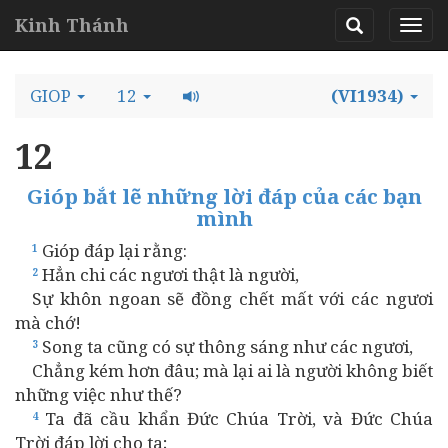
Kinh Thánh
GIOP
12
(VI1934)
12
Gióp bắt lẽ những lời đáp của các bạn
mình
Gióp đáp lại rằng:
1
Hẳn chi các ngươi thật là người,
2
Sự khôn ngoan sẽ đồng chết mất với các ngươi
mà chớ!
Song ta cũng có sự thông sáng như các ngươi,
3
Chẳng kém hơn đâu; mà lại ai là người không biết
những việc như thế?
Ta đã cầu khẩn Đức Chúa Trời, và Đức Chúa
4
Trời đáp lời cho ta;