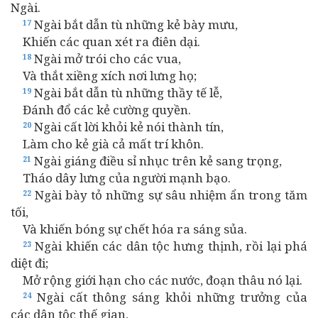
Ngài.
Ngài bắt dẫn tù những kẻ bày mưu,
17
Khiến các quan xét ra điên dại.
Ngài mở trói cho các vua,
18
Và thắt xiềng xích nơi lưng họ;
Ngài bắt dẫn tù những thầy tế lễ,
19
Đánh đổ các kẻ cường quyền.
Ngài cất lời khỏi kẻ nói thành tín,
20
Làm cho kẻ già cả mất trí khôn.
Ngài giáng điều sỉ nhục trên kẻ sang trọng,
21
Tháo dây lưng của người mạnh bạo.
Ngài bày tỏ những sự sâu nhiệm ẩn trong tăm
22
tối,
Và khiến bóng sự chết hóa ra sáng sủa.
Ngài khiến các dân tộc hưng thịnh, rồi lại phá
23
diệt đi;
Mở rộng giới hạn cho các nước, đoạn thâu nó lại.
Ngài cất thông sáng khỏi những trưởng của
24
các dân tộc thế gian,