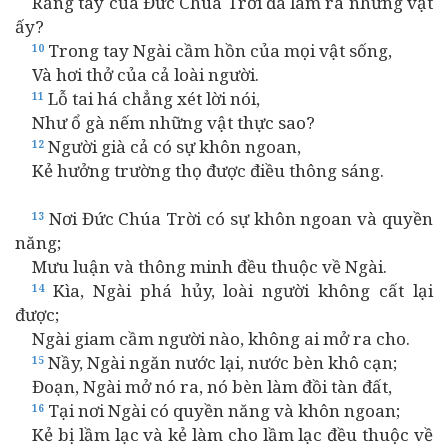
Rằng tay của Đức Chúa Trời đã làm ra những vật
ấy?
Trong tay Ngài cầm hồn của mọi vật sống,
10
Và hơi thở của cả loài người.
Lỗ tai há chẳng xét lời nói,
11
Như ổ gà nếm những vật thực sao?
Người già cả có sự khôn ngoan,
12
Kẻ hưởng trường thọ được điều thông sáng.
Nơi Đức Chúa Trời có sự khôn ngoan và quyền
13
năng;
Mưu luận và thông minh đều thuộc về Ngài.
Kìa, Ngài phá hủy, loài người không cất lại
14
được;
Ngài giam cầm người nào, không ai mở ra cho.
Nầy, Ngài ngăn nước lại, nước bèn khô cạn;
15
Đoạn, Ngài mở nó ra, nó bèn làm đồi tàn đất,
Tại nơi Ngài có quyền năng và khôn ngoan;
16
Kẻ bị lầm lạc và kẻ làm cho lầm lạc đều thuộc về