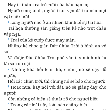
Nay ta thành ra trò cười của bầu bạn ta;
Người công bình, người trọn vẹn đã trở nên một
vật chê cười!
Lòng người nào ở an nhiên khinh bỉ sự tai họa.
5
Tai họa thường sẵn giáng trên kẻ nào trợt chân
vấp ngã.
Trại của kẻ cướp được may mắn,
6
Những kẻ chọc giận Đức Chúa Trời ở bình an vô
sự,
Và được Đức Chúa Trời phó vào tay mình nhiều
tài sản dư dật.
Nhưng khá hỏi loài thú, chúng nó sẽ dạy dỗ
7
ngươi,
Hỏi các chim trời, thì chúng nó sẽ bảo cho ngươi;
Hoặc nữa, hãy nói với đất, nó sẽ giảng dạy cho
8
ngươi;
Còn những cá biển sẽ thuật rõ cho ngươi biết.
Trong các loài nầy, loài nào chẳng biết
9