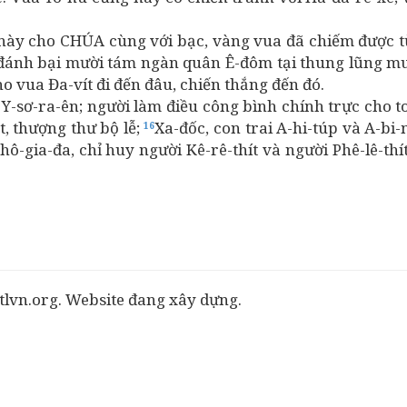
này cho CHÚA cùng với bạc, vàng vua đã chiếm được từ
ia đánh bại mười tám ngàn quân Ê-đôm tại thung lũng m
 vua Đa-vít đi đến đâu, chiến thắng đến đó.
hể Y-sơ-ra-ên; người làm điều công bình chính trực cho 
út, thượng thư bộ lễ;
Xa-đốc, con trai A-hi-túp và A-bi-m
16
-hô-gia-đa, chỉ huy người Kê-rê-thít và người Phê-lê-thí
tlvn.org. Website đang xây dựng.