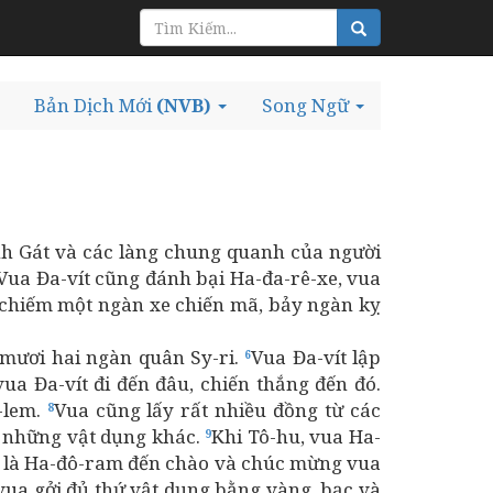
Bản Dịch Mới
(NVB)
Song Ngữ
ành Gát và các làng chung quanh của người
Vua Đa-vít cũng đánh bại Ha-đa-rê-xe, vua
 chiếm một ngàn xe chiến mã, bảy ngàn kỵ
 mươi hai ngàn quân Sy-ri.
Vua Đa-vít lập
6
ua Đa-vít đi đến đâu, chiến thắng đến đó.
-lem.
Vua cũng lấy rất nhiều đồng từ các
8
à những vật dụng khác.
Khi Tô-hu, vua Ha-
9
h là Ha-đô-ram đến chào và chúc mừng vua
 vua gởi đủ thứ vật dụng bằng vàng, bạc và