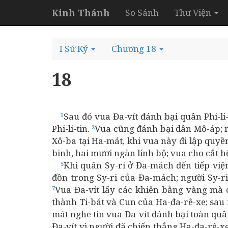
Kinh Thánh
So Sánh
Thư Viện
I Sử Ký
Chương 18
18
Sau đó vua Đa-vít đánh bại quân Phi-l
1
Phi-li-tin.
Vua cũng đánh bại dân Mô-áp; n
2
Xô-ba tại Ha-mát, khi vua này đi lập quy
binh, hai mươi ngàn lính bộ; vua cho cắt h
Khi quân Sy-ri ở Đa-mách đến tiếp việ
5
đồn trong Sy-ri của Đa-mách; người Sy-ri
Vua Đa-vít lấy các khiên bằng vàng mà 
7
thành Ti-bát và Cun của Ha-đa-rê-xe; sa
mát nghe tin vua Đa-vít đánh bại toàn qu
Đa-vít vì người đã chiến thắng Ha-đa-rê-x