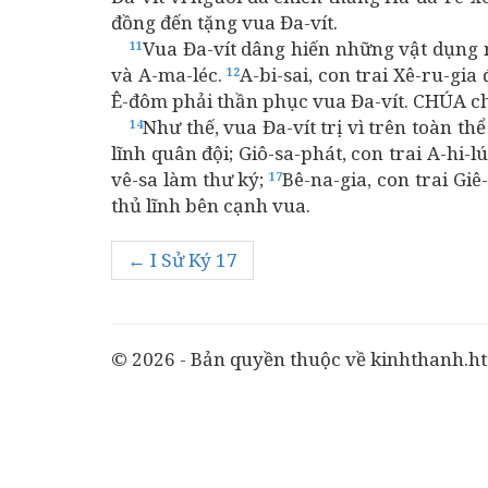
đồng đến tặng vua Đa-vít.
Vua Đa-vít dâng hiến những vật dụng 
11
và A-ma-léc.
A-bi-sai, con trai Xê-ru-g
12
Ê-đôm phải thần phục vua Đa-vít. CHÚA cho
Như thế, vua Đa-vít trị vì trên toàn t
14
lĩnh quân đội; Giô-sa-phát, con trai A-hi-l
vê-sa làm thư ký;
Bê-na-gia, con trai Giê
17
thủ lĩnh bên cạnh vua.
← I Sử Ký 17
© 2026 - Bản quyền thuộc về kinhthanh.ht