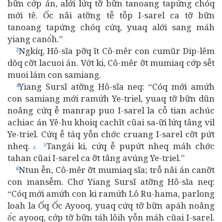
bữn cớp án, alới lứq tỡ bữn tanoang tapứng chóq
mới tê. Ŏ́c nâi atỡng tễ tỗp I-sarel ca tỡ bữn
tanoang tapứng chóq cứq, yuaq alới sang máh
yiang canŏ́h.”
Ngkíq, Hô-sĩa pỡq ĩt Cô-mêr con cumũr Dip-lêm
3
dŏq cỡt lacuoi án. Vớt ki, Cô-mêr ỡt mumiaq cớp sễt
muoi lám con samiang.
Yiang Sursĩ atỡng Hô-sĩa neq: “Cóq mới amứh
4
con samiang mới ramứh Ye-triel, yuaq tỡ bữn dũn
noâng cứq ễ manrap puo I-sarel la cỗ tian achúc
achiac án Yê-hu khoiq cachĩt cũai sa‑ữi lứq tâng vil
Ye-triel. Cứq ễ táq yỗn chớc cruang I-sarel cỡt pứt
nheq.
Tangái ki, cứq ễ pupứt nheq máh chớc
5
⚓
tahan cũai I-sarel ca ỡt tâng avúng Ye-triel.”
Ntun ễn, Cô-mêr ỡt mumiaq sĩa; trỗ nâi án canỡt
6
con mansễm. Chơ Yiang Sursĩ atỡng Hô-sĩa neq:
“Cóq mới amứh con ki ramứh Lô Ru-hama, parlong
loah la Ŏ́q Ŏ́c Ayooq, yuaq cứq tỡ bữn apáh noâng
ŏ́c ayooq, cớp tỡ bữn táh lôih yỗn máh cũai I-sarel.