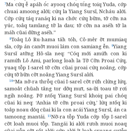
Ma cứq ễ apáh ŏ́c ayooq chóq tŏ́ng toiq Yuda, cớp
7
chuai amoong alới; cứq la Yiang Sursĩ, Ncháu alới.
Cớp cứq táq ranáq ki na chớc cứq bữm, tỡ cỡn na
yúc, toâq tamĩang tỡ la dau; tỡ cỡn na aséh tỡ la
máh cũai dững aséh.”
Toâq Lô Ru-hama táh tóh, Cô-mêr ỡt mumiaq
8
sĩa, cớp án canỡt muoi lám con samiang ễn.
Yiang
9
Sursĩ atỡng Hô-sĩa neq: “Cóq mới amứh con ki
ramứh Lô Ami, parlong loah la Tỡ Cỡn Proai Cứq,
yuaq tỗp I-sarel tỡ cỡn cũai proai cứq noâng, cớp
cứq tỡ bữn cỡt noâng Yiang Sursĩ alới.
“Ma nỡ‑ra thrỗq cũai I-sarel cỡt rứh clứng lứq,
10
samoât chũah tâng tor dỡq mưt, sa‑ữi toau tỡ rơi
ngih noâng. Pỡ ntốq Yiang Sursĩ khoiq pai chóq
cũai ki neq: ‘Anhia tỡ cỡn proai cứq,’ lứq ntốq ki
toâp noau dŏq cũai ki la con acái Yiang Sursĩ, án ca
tamoong mantái.
Nỡ‑ra tỗp Yuda cớp tỗp I-sarel
11
cỡt loah muoi tỗp. Tangái ki alới rưoh muoi noaq
cũai yỗn cỡt sốt alới; cớp alới ĩt loah cruang cutễq