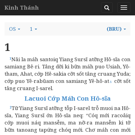
Kinh Thánh
OS
1
(BRU)
1
Nâi la máh santoiq Yiang Sursĩ atỡng Hô-sĩa con
1
samiang Bê-ri. Tâng dỡi ki bữn máh puo Usiah, Yô-
tham, Ahat, cớp Hê-sakia cỡt sốt tâng cruang Yuda;
cớp puo Yê-rabũam con samiang Yê-hô-at
cỡt sốt
⚓
tâng cruang I-sarel.
Lacuoi Cớp Máh Con Hô-sĩa
Tữ Yiang Sursĩ atỡng tỗp I-sarel trỗ muoi na Hô-
2
sĩa, Yiang Sursĩ ớn Hô-sĩa neq: “Cóq mới racoâiq
cớp muoi náq mansễm, ma nỡ‑ra mansễm ki tỡ
bữn tanoang tapứng chóq mới. Chơ máh con mới