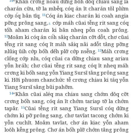
“Khân crơng noau dững bốh dŏq chiau sang la
10
charán cữu, tỡ la mbễq, cóq án ĩt charán tôl plứm
cớp ŏ́q bân tĩq.
Cóq án kiac charán ki coah angia
11
pỡng prông sang,
cớp máh cũai tễng rit sang cóq
⚓
tốh aham charán ki bân nheq pỗn coah prông.
Moâm ki cóq án cŏ́h sâiq charán cỡt dỗt, chơ cũai
12
tễng rit sang cóq ĩt máh sâiq nâi adỗt tâng pỡng
nlũiq ũih cớp bốh dếh plỡ cớp nsễng.
Máh crơng
13
clống cớp nlu, cóq cũai ca dững chiau sang ariau
yỗn bráh; chơ cũai tễng rit sang cóq ĩt nheq máh
crơng ki bốh sang yỗn Yiang Sursĩ tâng prông sang
ki. Hỡi phuom chanchức tễ crơng chiau ki táq yỗn
Yiang Sursĩ sâng bũi pahỡm.
“Khân cũai aléq ma chiau sang chớm dŏq cỡt
14
crơng bốh sang, cóq án ĩt chớm tariap tỡ la chớm
tapâr.
Cũai tễng rit sang Yiang Sursĩ cóq dững
15
chớm ki pỡ prông sang, chơ tavĩat tacong chớm ki
yỗn cuchĩt. Moâm tavĩat, chơ án kiac yỗn aham
loŏh kễng prông. Chơ án bốh plỡ chớm tâng prông