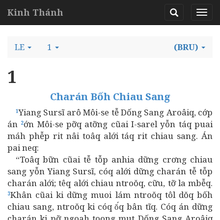
Kinh Thánh
LE
1
(BRU)
1
Charán Bốh Chiau Sang
Yiang Sursĩ arô Môi-se tễ Dống Sang Aroâiq, cớp
1
án
ớn Môi-se pỡq atỡng cũai I-sarel yỗn táq puai
2
máh phễp rit nâi toâq alới táq rit chiau sang. Án
pai neq:
“Toâq bữn cũai tễ tỗp anhia dững crơng chiau
sang yỗn Yiang Sursĩ, cóq alới dững charán tễ tỗp
charán alới; têq alới chiau ntroŏq, cữu, tỡ la mbễq.
Khân cũai ki dững muoi lám ntroŏq tôl dŏq bốh
3
chiau sang, ntroŏq ki cóq ŏ́q bân tĩq. Cóq án dững
charán ki pỡ ngoah toong mut Dống Sang Aroâiq