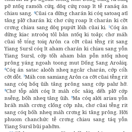
pỡ ntốq ramóh cứq, dŏq cứq roap ĩt tễ ranáq án
chiau sang.
Cũai ca dững charán ki cóq satoaq atĩ
4
tâng plỡ charán ki; chơ cứq roap ĩt charán ki cỡt
crơng chiau sang dŏq pupứt lôih cũai ki.
Cóq án
5
dững kiac ntroŏq tôl bân ntốq ki toâp; chơ máh
cũai tễ tŏ́ng toiq Arôn ca cỡt cũai tễng rit sang
Yiang Sursĩ cóq ĩt aham charán ki chiau sang yỗn
Yiang Sursĩ, cớp tốh aham bân pỗn ntốq nhoq
prông yáng ngoah toong mut Dống Sang Aroâiq.
Cóq án satac aloŏh nheq ngcâr charán, cớp cŏ́h
6
cỡt dỗt.
Máh con samiang Arôn ca cỡt cũai tễng rit
7
sang cóq bốq ũih tâng prông sang cớp palư hỡ.
Chơ tỗp alới cóq ĩt máh cốc sâiq, dếh plỡ cớp
8
nsễng, bốh nheq tâng ũih.
Ma cóq alới ariau yỗn
9
bráh máh crơng clống cớp nlu, chơ cũai tễng rit
sang cóq bốh nheq máh crơng ki tâng prông. Hỡi
phuom chanchức tễ crơng chiau sang táq yỗn
Yiang Sursĩ bũi pahỡm.