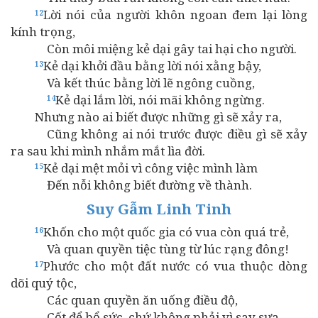
Lời nói của người khôn ngoan đem lại lòng
12
kính trọng,
Còn môi miệng kẻ dại gây tai hại cho người.
Kẻ dại khởi đầu bằng lời nói xằng bậy,
13
Và kết thúc bằng lời lẽ ngông cuồng,
Kẻ dại lắm lời, nói mãi không ngừng.
14
Nhưng nào ai biết được những gì sẽ xảy ra,
Cũng không ai nói trước được điều gì sẽ xảy
ra sau khi mình nhắm mắt lìa đời.
Kẻ dại mệt mỏi vì công việc mình làm
15
Đến nỗi không biết đường về thành.
Suy Gẫm Linh Tinh
Khốn cho một quốc gia có vua còn quá trẻ,
16
Và quan quyền tiệc tùng từ lúc rạng đông!
Phước cho một đất nước có vua thuộc dòng
17
dõi quý tộc,
Các quan quyền ăn uống điều độ,
Cốt để bổ sức, chứ không phải vì say sưa.