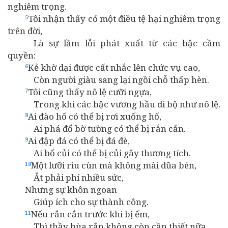
nghiêm trọng.
Tôi nhận thấy có một điều tệ hại nghiêm trọng
5
trên đời,
Là sự lầm lỗi phát xuất từ các bậc cầm
quyền:
Kẻ khờ dại được cất nhắc lên chức vụ cao,
6
Còn người giàu sang lại ngồi chỗ thấp hèn.
Tôi cũng thấy nô lệ cưỡi ngựa,
7
Trong khi các bậc vương hầu đi bộ như nô lệ.
Ai đào hố có thể bị rơi xuống hố,
8
Ai phá đổ bờ tường có thể bị rắn cắn.
Ai đập đá có thể bị đá đè,
9
Ai bổ củi có thể bị củi gây thương tích.
Một lưỡi rìu cùn mà không mài dũa bén,
10
Ắt phải phí nhiều sức,
Nhưng sự khôn ngoan
Giúp ích cho sự thành công.
Nếu rắn cắn trước khi bị ếm,
11
Thì thầy bùa rắn không còn cần thiết nữa.