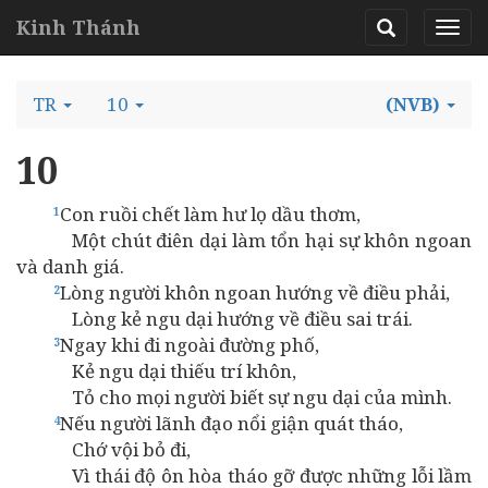
Kinh Thánh
TR
10
(NVB)
10
Con ruồi chết làm hư lọ dầu thơm,
1
Một chút điên dại làm tổn hại sự khôn ngoan
và danh giá.
Lòng người khôn ngoan hướng về điều phải,
2
Lòng kẻ ngu dại hướng về điều sai trái.
Ngay khi đi ngoài đường phố,
3
Kẻ ngu dại thiếu trí khôn,
Tỏ cho mọi người biết sự ngu dại của mình.
Nếu người lãnh đạo nổi giận quát tháo,
4
Chớ vội bỏ đi,
Vì thái độ ôn hòa tháo gỡ được những lỗi lầm