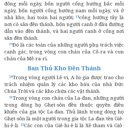
đông mỗi ngày, bốn người cổng hướng bắc mỗi
ngày, bốn người cổng hướng nam mỗi ngày, và ở
nhà kho, hai toán hai người;
cổng hướng tây là
18
nơi có sân đền thánh, bốn người canh ở đầu đường
dẫn vào đền thánh, và hai người canh ở cổng nơi
sân đền thánh.
Ðó là các toán của những người phụ trách việc
19
canh gác, trong vòng con cháu của Cô-ra và con
cháu của Mê-ra-ri.
Ban Thủ Kho Ðền Thánh
Trong vòng người Lê-vi, A-hi-gia được trao cho
20
trách nhiệm quản lý các kho báu của nhà Ðức
Chúa Trời và các kho chứa các vật thánh.
Trong vòng con cháu của La-đan, những người
21
trong dòng họ Ghẹt-sôn đều thuộc quyền điều
khiển của gia tộc La-đan. Thủ lãnh trong dòng họ
Ghẹt-sôn là một người trong gia tộc La-đan tên Giê-
hi-ê-li.
Các con của Giê-hi-ê-li là Xê-tham và Giô-
22