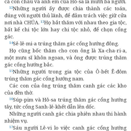
cả con cháu và anh em của Hô-sa là mười ba người.
Những người ấy được chia thành các toán,
12
đúng với người thủ lãnh, để đảm trách việc giữ cửa
nơi nhà CHÚA.
Họ bắt thăm với nhau theo gia tộc,
13
bất kể chi tộc lớn hay chi tộc nhỏ, để chọn cổng
gác.
Sê-lê-mi-a trúng thăm gác cổng hướng đông.
14
Họ cũng bốc thăm cho con ông là Xa-cha-ri-a,
một mưu sĩ khôn ngoan, và ông được trúng thăm
gác cổng hướng bắc.
Những người trong gia tộc của Ô-bết Ê-đôm
15
trúng thăm gác cổng hướng nam.
Các con của ông trúng thăm canh gác các kho
của đền thờ.
Súp-pim và Hô-sa trúng thăm gác cổng hướng
16
tây, tức cổng Sanh-lê-khết dẫn lên dốc.
Những người canh gác chia phiên nhau thi hành
nhiệm vụ.
Sáu người Lê-vi lo việc canh gác cổng hướng
17