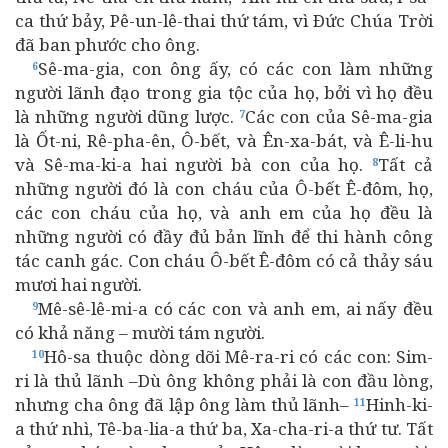
ca thứ bảy, Pê-un-lê-thai thứ tám, vì Ðức Chúa Trời
đã ban phước cho ông.
Sê-ma-gia, con ông ấy, có các con làm những
6
người lãnh đạo trong gia tộc của họ, bởi vì họ đều
là những người dũng lược.
Các con của Sê-ma-gia
7
là Ốt-ni, Rê-pha-ên, Ô-bết, và Ên-xa-bát, và Ê-li-hu
và Sê-ma-ki-a hai người bà con của họ.
Tất cả
8
những người đó là con cháu của Ô-bết Ê-đôm, họ,
các con cháu của họ, và anh em của họ đều là
những người có đầy đủ bản lĩnh để thi hành công
tác canh gác. Con cháu Ô-bết Ê-đôm có cả thảy sáu
mươi hai người.
Mê-sê-lê-mi-a có các con và anh em, ai nấy đều
9
có khả năng – mười tám người.
Hô-sa thuộc dòng dõi Mê-ra-ri có các con: Sim-
10
ri là thủ lãnh –Dù ông không phải là con đầu lòng,
nhưng cha ông đã lập ông làm thủ lãnh–
Hinh-ki-
11
a thứ nhì, Tê-ba-lia-a thứ ba, Xa-cha-ri-a thứ tư. Tất