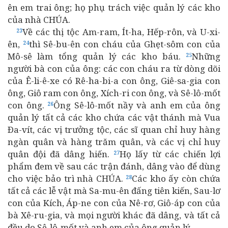
ên em trai ông; họ phụ trách việc quản lý các kho
của nhà CHÚA.
Về các thị tộc Am-ram, Ít-ha, Hếp-rôn, và U-xi-
23
ên,
thì Sê-bu-ên con cháu của Ghẹt-sôm con của
24
Mô-sê làm tổng quản lý các kho báu.
Những
25
người bà con của ông: các con cháu ra từ dòng dõi
của Ê-li-ê-xe có Rê-ha-bi-a con ông, Giê-sa-gia con
ông, Giô ram con ông, Xích-ri con ông, và Sê-lô-mốt
con ông.
Ông Sê-lô-mốt nầy và anh em của ông
26
quản lý tất cả các kho chứa các vật thánh mà Vua
Ða-vít, các vị trưởng tộc, các sĩ quan chỉ huy hàng
ngàn quân và hàng trăm quân, và các vị chỉ huy
quân đội đã dâng hiến.
Họ lấy từ các chiến lợi
27
phẩm đem về sau các trận đánh, dâng vào để dùng
cho việc bảo trì nhà CHÚA.
Các kho ấy còn chứa
28
tất cả các lễ vật mà Sa-mu-ên đấng tiên kiến, Sau-lơ
con của Kích, Áp-ne con của Nê-rơ, Giô-áp con của
bà Xê-ru-gia, và mọi người khác đã dâng, và tất cả
đều do Sê-lô-mốt và anh em của ông quản lý.