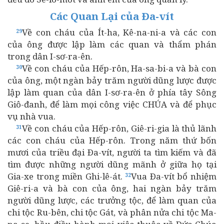
Các Quan Lại của Ða-vít
Về con cháu của Ít-ha, Kê-na-ni-a và các con
29
của ông được lập làm các quan và thẩm phán
trong dân I-sơ-ra-ên.
Về con cháu của Hếp-rôn, Ha-sa-bi-a và bà con
30
của ông, một ngàn bảy trăm người dũng lược được
lập làm quan của dân I-sơ-ra-ên ở phía tây Sông
Giô-đanh, để làm mọi công việc CHÚA và để phục
vụ nhà vua.
Về con cháu của Hếp-rôn, Giê-ri-gia là thủ lãnh
31
các con cháu của Hếp-rôn. Trong năm thứ bốn
mươi của triều đại Ða-vít, người ta tìm kiếm và đã
tìm được những người dũng mãnh ở giữa họ tại
Gia-xe trong miền Ghi-lê-át.
Vua Ða-vít bổ nhiệm
32
Giê-ri-a và bà con của ông, hai ngàn bảy trăm
người dũng lược, các trưởng tộc, để làm quan của
chi tộc Ru-bên, chi tộc Gát, và phân nửa chi tộc Ma-