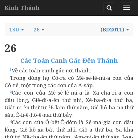
Kinh Thánh
1SU
26
(BD2011)
26
Các Toán Canh Gác Ðền Thánh
Về các toán canh gác nơi thánh:
1
Trong dòng họ Cô-ra có Mê-sê-lê-mi-a con của
Cô-rê, một trong các con của A-sáp.
Các con của Mê-sê-lê-mi-a là Xa-cha-ri-a con
2
đầu lòng, Giê-đi-a-ên thứ nhì, Xê-ba-đi-a thứ ba,
Giát-ni-ên thứ tư,
Ê-lam thứ năm, Giê-hô-ha-na thứ
3
sáu, Ê-li-ê-hô-ê-nai thứ bảy.
Các con của Ô-bết Ê-đôm là Sê-ma-gia con đầu
4
lòng, Giê-hô-xa-bát thứ nhì, Giô-a thứ ba, Sa-kha
thứ tư, Nê-tha-ên thứ năm,
Am-mi-ên thứ sáu, I-sa-
5