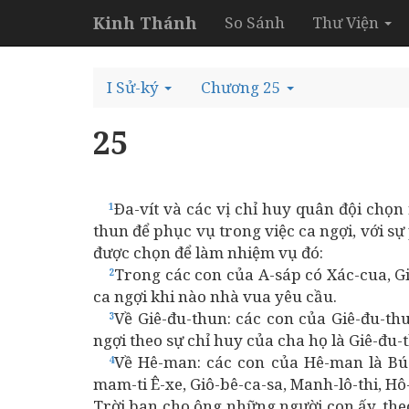
Kinh Thánh
So Sánh
Thư Viện
I Sử-ký
Chương 25
25
Ða-vít và các vị chỉ huy quân đội chọ
1
thun để phục vụ trong việc ca ngợi, với 
được chọn để làm nhiệm vụ đó:
Trong các con của A-sáp có Xác-cua, Giô
2
ca ngợi khi nào nhà vua yêu cầu.
Về Giê-đu-thun: các con của Giê-đu-thun 
3
ngợi theo sự chỉ huy của cha họ là Giê-đu-
Về Hê-man: các con của Hê-man là Búc-ki
4
mam-ti Ê-xe, Giô-bê-ca-sa, Manh-lô-thi, Hô
Trời ban cho ông những người con ấy, the