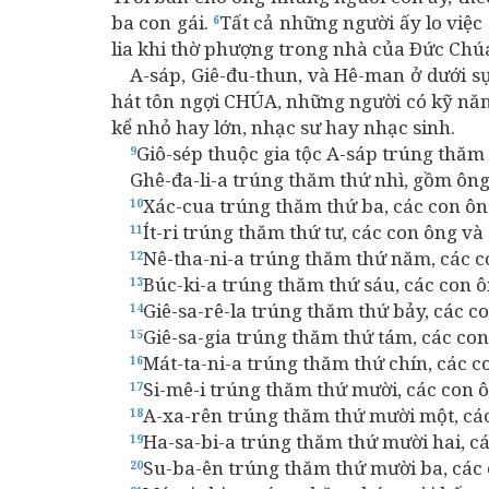
ba con gái.
Tất cả những người ấy lo việc
6
lia khi thờ phượng trong nhà của Ðức Chúa
A-sáp, Giê-đu-thun, và Hê-man ở dưới sự
hát tôn ngợi CHÚA, những người có kỹ nă
kể nhỏ hay lớn, nhạc sư hay nhạc sinh.
Giô-sép thuộc gia tộc A-sáp trúng thăm 
9
Ghê-đa-li-a trúng thăm thứ nhì, gồm ông,
Xác-cua trúng thăm thứ ba, các con ôn
10
Ít-ri trúng thăm thứ tư, các con ông v
11
Nê-tha-ni-a trúng thăm thứ năm, các c
12
Búc-ki-a trúng thăm thứ sáu, các con 
13
Giê-sa-rê-la trúng thăm thứ bảy, các c
14
Giê-sa-gia trúng thăm thứ tám, các co
15
Mát-ta-ni-a trúng thăm thứ chín, các c
16
Si-mê-i trúng thăm thứ mười, các con 
17
A-xa-rên trúng thăm thứ mười một, các
18
Ha-sa-bi-a trúng thăm thứ mười hai, c
19
Su-ba-ên trúng thăm thứ mười ba, các 
20