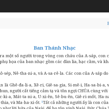
Ban Thánh Nhạc
n ra một số người trong vòng con cháu của A-sáp, con
sự phụ họa của ban nhạc gồm các đàn lia, hạc cầm, và k
-sép, Nê-tha-ni-a, và A-sa-rê-la. Các con của A-sáp do
là Ghê-đa-li-a, Xê-ri, Giê-sa-gia, Si-mê-i, Ha-sa-bi-a, 
thun, người cất tiếng cảm tạ và tôn ngợi CHÚA cùng với t
-a, Mát-ta-ni-a, U-xi-ên, Sê-bu-ên, Giê-ri-mốt, Ha-na-n
-thia, và Ma-ha-xi-ốt.
Tất cả những người ấy là con của
5
o như lời hứa của Ngài, để họ tôn vinh Ngài. Ðức Chúa