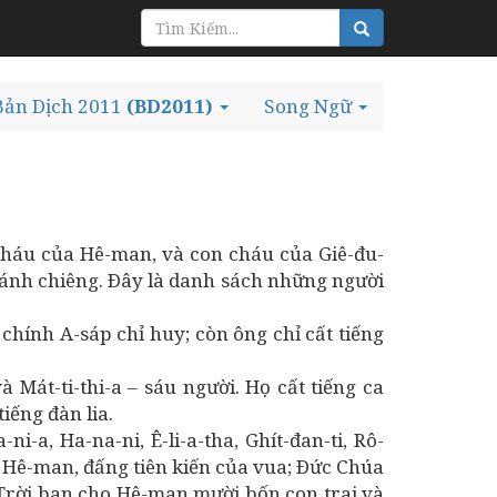
Bản Dịch 2011
(BD2011)
Song Ngữ
 cháu của Hê-man, và con cháu của Giê-đu-
hánh chiêng. Ðây là danh sách những người
 chính A-sáp chỉ huy; còn ông chỉ cất tiếng
và Mát-ti-thi-a – sáu người. Họ cất tiếng ca
iếng đàn lia.
i-a, Ha-na-ni, Ê-li-a-tha, Ghít-đan-ti, Rô-
 Hê-man, đấng tiên kiến của vua; Ðức Chúa
 Trời ban cho Hê-man mười bốn con trai và