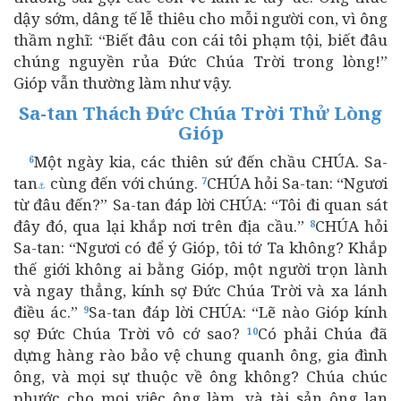
dậy sớm, dâng tế lễ thiêu cho mỗi người con, vì ông
thầm nghĩ: “Biết đâu con cái tôi phạm tội, biết đâu
chúng nguyền rủa Đức Chúa Trời trong lòng!”
Gióp vẫn thường làm như vậy.
Sa-tan Thách Đức Chúa Trời Thử Lòng
Gióp
Một ngày kia, các thiên sứ đến chầu CHÚA. Sa-
6
tan
cùng đến với chúng.
CHÚA hỏi Sa-tan: “Ngươi
7
⚓
từ đâu đến?” Sa-tan đáp lời CHÚA: “Tôi đi quan sát
đây đó, qua lại khắp nơi trên địa cầu.”
CHÚA hỏi
8
Sa-tan: “Ngươi có để ý Gióp, tôi tớ Ta không? Khắp
thế giới không ai bằng Gióp, một người trọn lành
và ngay thẳng, kính sợ Đức Chúa Trời và xa lánh
điều ác.”
Sa-tan đáp lời CHÚA: “Lẽ nào Gióp kính
9
sợ Đức Chúa Trời vô cớ sao?
Có phải Chúa đã
10
dựng hàng rào bảo vệ chung quanh ông, gia đình
ông, và mọi sự thuộc về ông không? Chúa chúc
phước cho mọi việc ông làm, và tài sản ông lan