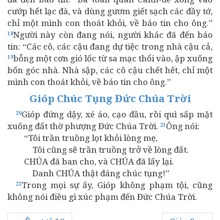
cướp hết lạc đà, và dùng gươm giết sạch các đầy tớ,
chỉ một mình con thoát khỏi, về báo tin cho ông.”
Người này còn đang nói, người khác đã đến báo
18
tin: “Các cô, các cậu đang dự tiệc trong nhà cậu cả,
bỗng một cơn gió lốc từ sa mạc thổi vào, ập xuống
19
bốn góc nhà. Nhà sập, các cô cậu chết hết, chỉ một
mình con thoát khỏi, về báo tin cho ông.”
Gióp Chúc Tụng Đức Chúa Trời
Gióp đứng dậy, xé áo, cạo đầu, rồi quì sấp mặt
20
xuống đất thờ phượng Đức Chúa Trời.
Ông nói:
21
“Tôi trần truồng lọt khỏi lòng mẹ,
Tôi cũng sẽ trần truồng trở về lòng đất.
CHÚA đã ban cho, và CHÚA đã lấy lại.
Danh CHÚA thật đáng chúc tụng!”
Trong mọi sự ấy, Gióp không phạm tội, cũng
22
không nói điều gì xúc phạm đến Đức Chúa Trời.