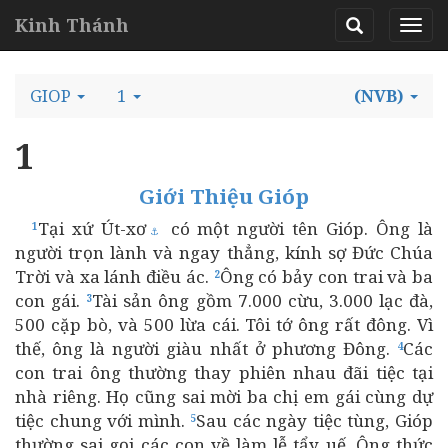
Kinh Thánh
GIOP
1
(NVB)
1
Giới Thiệu Gióp
Tại xứ Út-xơ
có một người tên Gióp. Ông là
1
⚓
người trọn lành và ngay thẳng, kính sợ Đức Chúa
Trời và xa lánh điều ác.
Ông có bảy con trai và ba
2
con gái.
Tài sản ông gồm 7.000 cừu, 3.000 lạc đà,
3
500 cặp bò, và 500 lừa cái. Tôi tớ ông rất đông. Vì
thế, ông là người giàu nhất ở phương Đông.
Các
4
con trai ông thường thay phiên nhau đãi tiệc tại
nhà riêng. Họ cũng sai mời ba chị em gái cùng dự
tiệc chung với mình.
Sau các ngày tiệc tùng, Gióp
5
thường sai gọi các con về làm lễ tẩy uế. Ông thức