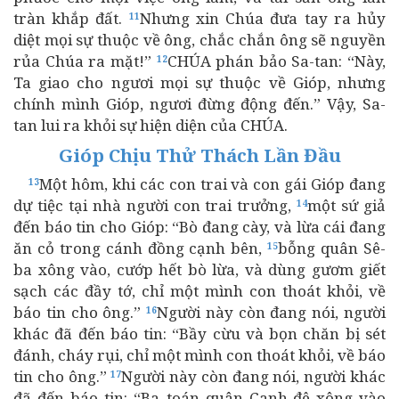
tràn khắp đất.
Nhưng xin Chúa đưa tay ra hủy
11
diệt mọi sự thuộc về ông, chắc chắn ông sẽ nguyền
rủa Chúa ra mặt!”
CHÚA phán bảo Sa-tan: “Này,
12
Ta giao cho ngươi mọi sự thuộc về Gióp, nhưng
chính mình Gióp, ngươi đừng động đến.” Vậy, Sa-
tan lui ra khỏi sự hiện diện của CHÚA.
Gióp Chịu Thử Thách Lần Đầu
Một hôm, khi các con trai và con gái Gióp đang
13
dự tiệc tại nhà người con trai trưởng,
một sứ giả
14
đến báo tin cho Gióp: “Bò đang cày, và lừa cái đang
ăn cỏ trong cánh đồng cạnh bên,
bỗng quân Sê-
15
ba xông vào, cướp hết bò lừa, và dùng gươm giết
sạch các đầy tớ, chỉ một mình con thoát khỏi, về
báo tin cho ông.”
Người này còn đang nói, người
16
khác đã đến báo tin: “Bầy cừu và bọn chăn bị sét
đánh, cháy rụi, chỉ một mình con thoát khỏi, về báo
tin cho ông.”
Người này còn đang nói, người khác
17
đã đến báo tin: “Ba toán quân Canh-đê xông vào