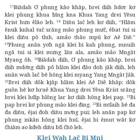
Ƀiădah Ơ phung kâo khăp, brei diih hdơr kơ
17
klei phung khua ƀĭng kna Khua Yang drei Yêsu
Krist hưn êlâo leh.
Diñu lač leh kơ diih, “Hlăm
18
ênuk knhal tuč srăng mâo phung mưč, êbat tui si
klei diñu pô tluh, amâo thâo mpŭ kơ Aê Diê.”
Phung anăn yơh ngă klei bi kah phung, mnuih
19
ngă tui si klei mưng lăn ala, amâo mâo Mngăt
Myang ôh.
Ƀiădah diih, Ơ phung kâo khăp, brei
20
diih mdơ̆ng diih pô hlăm klei đăo doh jăk diih, leh
anăn wah lač bĕ hŏng klei myang Yang Mngăt Jăk.
Brei diih dôk kjăp hlăm klei Aê Diê khăp; dôk
21
guôn bĕ kơ hruê Khua Yang drei Yêsu Krist srăng
brei klei hdĭp hlŏng lar kơ diih hŏng klei pap.
Bi
22
pap brei kơ phung mâo klei đing.
Bi mtlaih bĕ đa
23
đa diñu, êjai đoh diñu mơ̆ng pui; leh anăn pap kơ
phung mkăn hŏng klei huĭ, êjai bi êmut wăt kơ
čhiăm ao kđeh diñu bfi čhŏ leh.
Klei Wah Lač Bi Mni