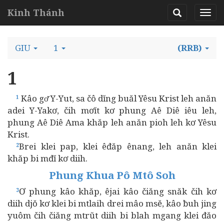
Kinh Thánh
GIU
1
(RRB)
1
Kâo gơ̆ Y-Yut, sa čô dĭng buăl Yêsu Krist leh anăn
1
adei Y-Yakơ, čih mơĭt kơ phung Aê Diê iêu leh,
phung Aê Diê Ama khăp leh anăn pioh leh kơ Yêsu
Krist.
Brei klei pap, klei êđăp ênang, leh anăn klei
2
khăp bi mđĭ kơ diih.
Phung Khua Pô Mtô Soh
Ơ phung kâo khăp, êjai kâo čiăng snăk čih kơ
3
diih djŏ kơ klei bi mtlaih drei mâo msĕ, kâo ƀuh jing
yuôm čih čiăng mtrŭt diih bi blah mgang klei đăo