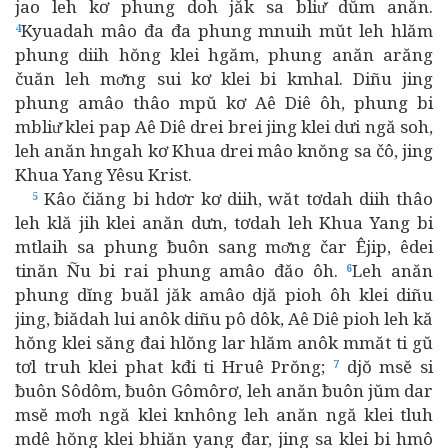
jao leh kơ phung doh jăk sa bliư̆ dŭm anăn.
Kyuadah mâo đa đa phung mnuih mŭt leh hlăm
4
phung diih hŏng klei hgăm, phung anăn arăng
čuăn leh mơ̆ng sui kơ klei bi kmhal. Diñu jing
phung amâo thâo mpŭ kơ Aê Diê ôh, phung bi
mbliư̆ klei pap Aê Diê drei brei jing klei dưi ngă soh,
leh anăn hngah kơ Khua drei mâo knŏng sa čô, jing
Khua Yang Yêsu Krist.
Kâo čiăng bi hdơr kơ diih, wăt tơdah diih thâo
5
leh klă jih klei anăn dưn, tơdah leh Khua Yang bi
mtlaih sa phung ƀuôn sang mơ̆ng čar Êjip, êdei
tinăn Ñu bi rai phung amâo đăo ôh.
Leh anăn
6
phung dĭng buăl jăk amâo djă pioh ôh klei diñu
jing, ƀiădah lui anôk diñu pô dôk, Aê Diê pioh leh kă
hŏng klei săng đai hlŏng lar hlăm anôk mmăt ti gŭ
tơl truh klei phat kđi ti Hruê Prŏng;
djŏ msĕ si
7
ƀuôn Sôdôm, ƀuôn Gômôrơ, leh anăn ƀuôn jŭm dar
msĕ mơh ngă klei knhông leh anăn ngă klei tluh
mdê hŏng klei bhiăn yang đar, jing sa klei bi hmô