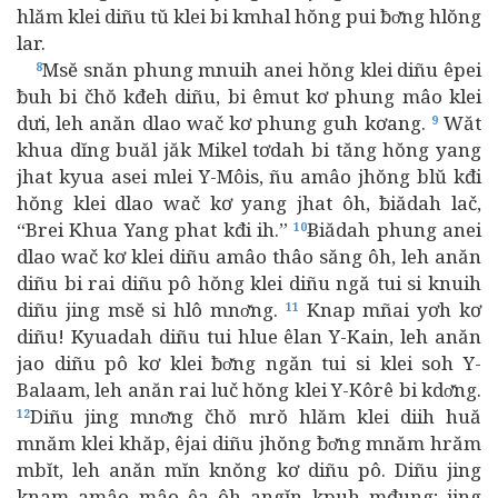
hlăm klei diñu tŭ klei bi kmhal hŏng pui ƀơ̆ng hlŏng
lar.
Msĕ snăn phung mnuih anei hŏng klei diñu êpei
8
ƀuh bi čhŏ kđeh diñu, bi êmut kơ phung mâo klei
dưi, leh anăn dlao wač kơ phung guh kơang.
Wăt
9
khua dĭng buăl jăk Mikel tơdah bi tăng hŏng yang
jhat kyua asei mlei Y-Môis, ñu amâo jhŏng blŭ kđi
hŏng klei dlao wač kơ yang jhat ôh, ƀiădah lač,
“Brei Khua Yang phat kđi ih.”
Ƀiădah phung anei
10
dlao wač kơ klei diñu amâo thâo săng ôh, leh anăn
diñu bi rai diñu pô hŏng klei diñu ngă tui si knuih
diñu jing msĕ si hlô mnơ̆ng.
Knap mñai yơh kơ
11
diñu! Kyuadah diñu tui hlue êlan Y-Kain, leh anăn
jao diñu pô kơ klei ƀơ̆ng ngăn tui si klei soh Y-
Balaam, leh anăn rai luč hŏng klei Y-Kôrê bi kdơ̆ng.
Diñu jing mnơ̆ng čhŏ mrŏ hlăm klei diih huă
12
mnăm klei khăp, êjai diñu jhŏng ƀơ̆ng mnăm hrăm
mbĭt, leh anăn mĭn knŏng kơ diñu pô. Diñu jing
knam amâo mâo êa ôh angĭn kpuh mđung; jing