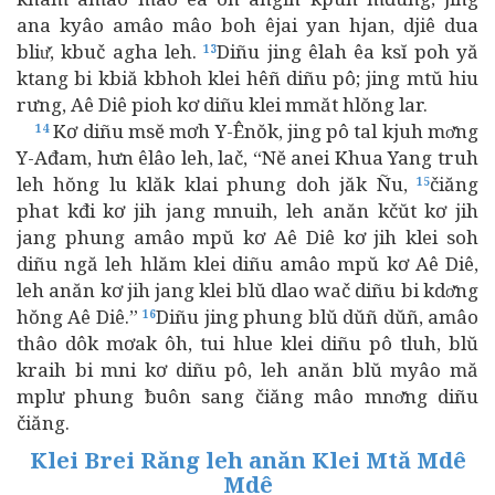
ana kyâo amâo mâo boh êjai yan hjan, djiê dua
bliư̆, kbuč agha leh.
Diñu jing êlah êa ksĭ poh yă
13
ktang bi kbiă kbhoh klei hêñ diñu pô; jing mtŭ hiu
rưng, Aê Diê pioh kơ diñu klei mmăt hlŏng lar.
Kơ diñu msĕ mơh Y-Ênŏk, jing pô tal kjuh mơ̆ng
14
Y-Ađam, hưn êlâo leh, lač, “Nĕ anei Khua Yang truh
leh hŏng lu klăk klai phung doh jăk Ñu,
čiăng
15
phat kđi kơ jih jang mnuih, leh anăn kčŭt kơ jih
jang phung amâo mpŭ kơ Aê Diê kơ jih klei soh
diñu ngă leh hlăm klei diñu amâo mpŭ kơ Aê Diê,
leh anăn kơ jih jang klei blŭ dlao wač diñu bi kdơ̆ng
hŏng Aê Diê.”
Diñu jing phung blŭ dŭñ dŭñ, amâo
16
thâo dôk mơak ôh, tui hlue klei diñu pô tluh, blŭ
kraih bi mni kơ diñu pô, leh anăn blŭ myâo mă
mplư phung ƀuôn sang čiăng mâo mnơ̆ng diñu
čiăng.
Klei Brei Răng leh anăn Klei Mtă Mdê
Mdê