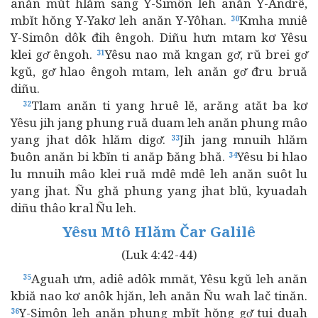
anăn mŭt hlăm sang Y-Simôn leh anăn Y-Andrê,
mbĭt hŏng Y-Yakơ leh anăn Y-Yôhan.
Kmha mniê
30
Y-Simôn dôk đih êngoh. Diñu hưn mtam kơ Yêsu
klei gơ̆ êngoh.
Yêsu nao mă kngan gơ̆, rŭ brei gơ̆
31
kgŭ, gơ̆ hlao êngoh mtam, leh anăn gơ̆ đru bruă
diñu.
Tlam anăn ti yang hruê lĕ, arăng atăt ba kơ
32
Yêsu jih jang phung ruă duam leh anăn phung mâo
yang jhat dôk hlăm digơ̆.
Jih jang mnuih hlăm
33
ƀuôn anăn bi kƀĭn ti anăp ƀăng bhă.
Yêsu bi hlao
34
lu mnuih mâo klei ruă mdê mdê leh anăn suôt lu
yang jhat. Ñu ghă phung yang jhat blŭ, kyuadah
diñu thâo kral Ñu leh.
Yêsu Mtô Hlăm Čar Galilê
(Luk 4:42-44)
Aguah ưm, adiê adôk mmăt, Yêsu kgŭ leh anăn
35
kbiă nao kơ anôk hjăn, leh anăn Ñu wah lač tinăn.
Y-Simôn leh anăn phung mbĭt hŏng gơ̆ tui duah
36