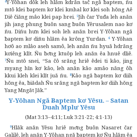
Y-Yôhan dôk leh hlăm kdrăn tač ngă ƀaptem, ñu
4
mtô klei ƀaptem kơ klei kmhal kơ klei soh hŏng Aê
Diê čiăng mâo klei pap brei.
Jih čar Yuđa leh anăn
5
jih jang phung ƀuôn sang ƀuôn Yêrusalem nao kơ
ñu. Diñu hưn klei soh leh anăn brei Y-Yôhan ngă
ƀaptem kơ diñu hlăm êa krông Yurdan.
Y-Yôhan
6
hơô ao mlâo aseh samô, leh anăn ñu hyuă hdrăng
kơiêng klĭt. Ñu ƀơ̆ng ktuôp leh anăn êa hnuê dliê.
Ñu mtô snei, “Sa čô srăng hriê êdei ti kâo, jing
7
myang hĭn kơ kâo, leh anăn kâo amâo năng ôh
kkui kleh klei klĭt juă ñu.
Kâo ngă ƀaptem kơ diih
8
hŏng êa, ƀiădah Ñu srăng ngă ƀaptem kơ diih hŏng
Yang Mngăt Jăk.”
Y-Yôhan Ngă Ƀaptem kơ Yêsu. – Satan
Duah Mplư Yêsu
(Mat 3:13–4:11; Luk 3:21-22; 4:1-13)
Hlăk anăn Yêsu hriê mơ̆ng ƀuôn Nasaret čar
9
Galilê, leh anăn Y-Yôhan ngă ƀaptem kơ Ñu hlăm êa