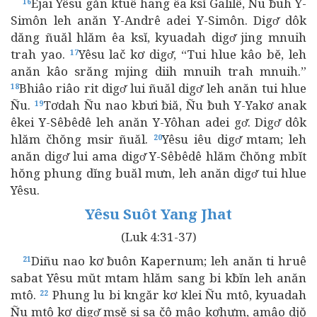
Êjai Yêsu găn ktuê hang êa ksĭ Galilê, Ñu ƀuh Y-
16
Simôn leh anăn Y-Andrê adei Y-Simôn. Digơ̆ dôk
dăng ñuăl hlăm êa ksĭ, kyuadah digơ̆ jing mnuih
trah yao.
Yêsu lač kơ digơ̆, “Tui hlue kâo bĕ, leh
17
anăn kâo srăng mjing diih mnuih trah mnuih.”
Bhiâo riâo rit digơ̆ lui ñuăl digơ̆ leh anăn tui hlue
18
Ñu.
Tơdah Ñu nao kbưi ƀiă, Ñu ƀuh Y-Yakơ anak
19
êkei Y-Sêbêdê leh anăn Y-Yôhan adei gơ̆. Digơ̆ dôk
hlăm čhŏng msir ñuăl.
Yêsu iêu digơ̆ mtam; leh
20
anăn digơ̆ lui ama digơ̆ Y-Sêbêdê hlăm čhŏng mbĭt
hŏng phung dĭng buăl mưn, leh anăn digơ̆ tui hlue
Yêsu.
Yêsu Suôt Yang Jhat
(Luk 4:31-37)
Diñu nao kơ ƀuôn Kapernum; leh anăn ti hruê
21
sabat Yêsu mŭt mtam hlăm sang bi kƀĭn leh anăn
mtô.
Phung lu bi kngăr kơ klei Ñu mtô, kyuadah
22
Ñu mtô kơ digơ̆ msĕ si sa čô mâo kơhưm, amâo djŏ