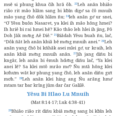
msĕ si phung khua čih hră ôh.
Leh anăn bhiâo
23
riâo rit mâo hlăm sang bi kƀĭn digơ̆ sa čô mnuih
mâo yang čhŏ dôk hlăm ñu;
leh anăn gơ̆ ur snei,
24
“Ơ Yêsu ƀuôn Nasaret, ya klei ih mâo hŏng hmei?
Ih hriê bi rai hmei hĕ? Kâo thâo leh hlei ih jing, Pô
Doh Jăk mơ̆ng Aê Diê.”
Ƀiădah Yêsu ƀuah ñu, lač,
25
“Dôk ñăt leh anăn kbiă bĕ mơ̆ng mnuih anei.”
Leh
26
anăn yang čhŏ bi kñhăk asei mlei gơ̆, ur kraih, leh
anăn kbiă mơ̆ng mnuih anăn.
Jih jang diñu bi
27
kngăr, leh anăn bi êmuh hdơ̆ng diñu lač, “Ya klei
anei lĕ? Sa klei mtô mrâo mơ̆? Ñu mtă hŏng klei
kơhưm wăt kơ phung yang čhŏ, leh anăn diñu gưt
mơh.”
Leh anăn klei hing ang Ñu arăng hmư̆
28
mtam tar ƀar krĭng jŭm dar čar Galilê.
Yêsu Bi Hlao Lu Mnuih
(Mat 8:14-17; Luk 4:38-41)
Bhiâo riâo rit diñu kbiă mơ̆ng sang bi kƀĭn leh
29