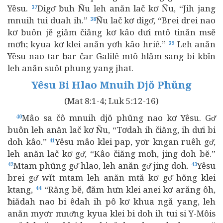
Yêsu.
Digơ̆ ƀuh Ñu leh anăn lač kơ Ñu, “Jih jang
37
mnuih tui duah ih.”
Ñu lač kơ digơ̆, “Brei drei nao
38
kơ ƀuôn jĕ giăm čiăng kơ kâo dưi mtô tinăn msĕ
mơh; kyua kơ klei anăn yơh kâo hriê.”
Leh anăn
39
Yêsu nao tar ƀar čar Galilê mtô hlăm sang bi kƀĭn
leh anăn suôt phung yang jhat.
Yêsu Bi Hlao Mnuih Djŏ Phŭng
(Mat 8:1-4; Luk 5:12-16)
Mâo sa čô mnuih djŏ phŭng nao kơ Yêsu. Gơ̆
40
buôn leh anăn lač kơ Ñu, “Tơdah ih čiăng, ih dưi bi
doh kâo.”
Yêsu mâo klei pap, yơr kngan ruêh gơ̆,
41
leh anăn lač kơ gơ̆, “Kâo čiăng mơh, jing doh bĕ.”
Mtam phŭng gơ̆ hlao, leh anăn gơ̆ jing doh.
Yêsu
42
43
brei gơ̆ wĭt mtam leh anăn mtă kơ gơ̆ hŏng klei
ktang,
“Răng bĕ, đăm hưn klei anei kơ arăng ôh,
44
ƀiădah nao bi êdah ih pô kơ khua ngă yang, leh
anăn myơr mnơ̆ng kyua klei bi doh ih tui si Y-Môis