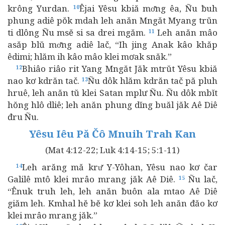
krông Yurdan.
Êjai Yêsu kbiă mơ̆ng êa, Ñu ƀuh
10
phung adiê pŏk mdah leh anăn Mngăt Myang trŭn
ti dlông Ñu msĕ si sa drei mgăm.
Leh anăn mâo
11
asăp blŭ mơ̆ng adiê lač, “Ih jing Anak kâo khăp
êdimi; hlăm ih kâo mâo klei mơak snăk.”
Bhiâo riâo rit Yang Mngăt Jăk mtrŭt Yêsu kbiă
12
nao kơ kdrăn tač.
Ñu dôk hlăm kdrăn tač pă pluh
13
hruê, leh anăn tŭ klei Satan mplư Ñu. Ñu dôk mbĭt
hŏng hlô dliê; leh anăn phung dĭng buăl jăk Aê Diê
đru Ñu.
Yêsu Iêu Pă Čô Mnuih Trah Kan
(Mat 4:12-22; Luk 4:14-15; 5:1-11)
Leh arăng mă krư̆ Y-Yôhan, Yêsu nao kơ čar
14
Galilê mtô klei mrâo mrang jăk Aê Diê.
Ñu lač,
15
“Ênuk truh leh, leh anăn ƀuôn ala mtao Aê Diê
giăm leh. Kmhal hĕ bĕ kơ klei soh leh anăn đăo kơ
klei mrâo mrang jăk.”