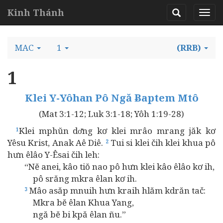
Kinh Thánh
MAC
1
(RRB)
1
Klei Y-Yôhan Pô Ngă Ƀaptem Mtô
(Mat 3:1-12; Luk 3:1-18; Yôh 1:19-28)
Klei mphŭn dơ̆ng kơ klei mrâo mrang jăk kơ
1
Yêsu Krist, Anak Aê Diê.
Tui si klei čih klei khua pô
2
hưn êlâo Y-Êsai čih leh:
“Nĕ anei, kâo tiŏ nao pô hưn klei kâo êlâo kơ ih,
pô srăng mkra êlan kơ ih.
Mâo asăp mnuih hưn kraih hlăm kdrăn tač:
3
Mkra bĕ êlan Khua Yang,
ngă bĕ bi kpă êlan ñu.”