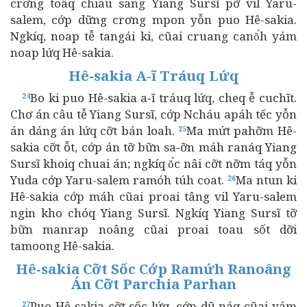
crơng toâq chiau sang Yiang Sursĩ pỡ vil Yaru-
salem, cớp dững crơng mpon yỗn puo Hê-sakia.
Ngkíq, noap tễ tangái ki, cũai cruang canŏ́h yám
noap lứq Hê-sakia.
Hê-sakia A‑ĩ Tráuq Lứq
Bo ki puo Hê-sakia a‑ĩ tráuq lứq, cheq ễ cuchĩt.
24
Chơ án câu tễ Yiang Sursĩ, cớp Ncháu apáh tếc yỗn
án dáng án lứq cỡt bán loah.
Ma mứt pahỡm Hê-
25
sakia cỡt ỗt, cớp án tỡ bữn sa‑ỡn máh ranáq Yiang
Sursĩ khoiq chuai án; ngkíq ŏ́c nâi cỡt nỡm táq yỗn
Yuda cớp Yaru-salem ramóh túh coat.
Ma ntun ki
26
Hê-sakia cớp máh cũai proai tâng vil Yaru-salem
ngin kho chóq Yiang Sursĩ. Ngkíq Yiang Sursĩ tỡ
bữn manrap noâng cũai proai toau sốt dỡi
tamoong Hê-sakia.
Hê-sakia Cỡt Sốc Cớp Ramứh Ranoâng
Án Cỡt Parchia Parhan
Puo Hê-sakia cỡt sốc lứq, cớp dũ náq cũai yám
27