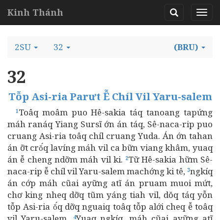
Kinh Thánh
2SU
32
(BRU)
32
Tỗp Asi-ria Parưt Ễ Chíl Vil Yaru-salem
Toâq moâm puo Hê-sakia táq tanoang tapứng
1
máh ranáq Yiang Sursĩ ớn án táq, Sê-naca-rip puo
cruang Asi-ria toâq chíl cruang Yuda. Án ớn tahan
án ỡt crŏ́q lavíng máh vil ca bữn viang khâm, yuaq
án ễ cheng ndỡm máh vil ki.
Tữ Hê-sakia hữm Sê-
2
naca-rip ễ chíl vil Yaru-salem machớng ki tê,
ngkíq
3
án cớp máh cũai ayững atĩ án pruam muoi mứt,
chơ king nheq dỡq tũm yáng tiah vil, dŏq táq yỗn
tỗp Asi-ria ŏ́q dỡq nguaiq toâq tỗp alới cheq ễ toâq
vil Yaru-salem.
Yuaq ngkíq, máh cũai ayững atĩ
4