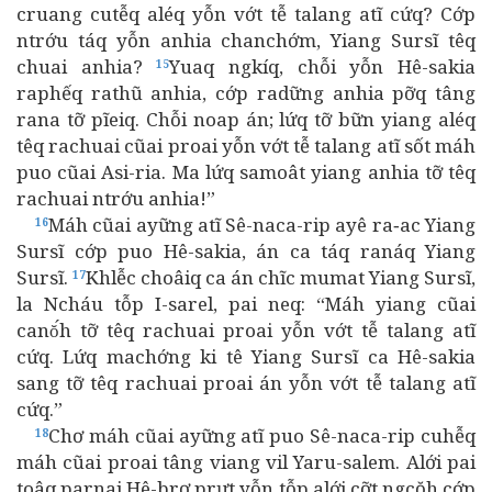
cruang cutễq aléq yỗn vớt tễ talang atĩ cứq? Cớp
ntrớu táq yỗn anhia chanchớm, Yiang Sursĩ têq
chuai anhia?
Yuaq ngkíq, chỗi yỗn Hê-sakia
15
raphếq rathũ anhia, cớp radững anhia pỡq tâng
rana tỡ pĩeiq. Chỗi noap án; lứq tỡ bữn yiang aléq
têq rachuai cũai proai yỗn vớt tễ talang atĩ sốt máh
puo cũai Asi-ria. Ma lứq samoât yiang anhia tỡ têq
rachuai ntrớu anhia!”
Máh cũai ayững atĩ Sê-naca-rip ayê ra‑ac Yiang
16
Sursĩ cớp puo Hê-sakia, án ca táq ranáq Yiang
Sursĩ.
Khlễc choâiq ca án chĩc mumat Yiang Sursĩ,
17
la Ncháu tỗp I-sarel, pai neq: “Máh yiang cũai
canŏ́h tỡ têq rachuai proai yỗn vớt tễ talang atĩ
cứq. Lứq machớng ki tê Yiang Sursĩ ca Hê-sakia
sang tỡ têq rachuai proai án yỗn vớt tễ talang atĩ
cứq.”
Chơ máh cũai ayững atĩ puo Sê-naca-rip cuhễq
18
máh cũai proai tâng viang vil Yaru-salem. Alới pai
toâq parnai Hê-brơ prưt yỗn tỗp alới cỡt ngcŏh cớp