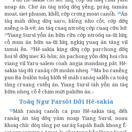
noap án. Chơ án táq ntốq dŏq yễng, práq, tamáu
moat, siet phuom, khễl, cớp crơng moat canŏ́h.
Án
28
táq máh dống dŏq saro, blŏ́ng nho cỗt, cớp dỡq
nsễng o‑li‑vê; án táq cuaq ntroŏq cớp cuaq cữu hỡ.
Yiang Sursĩ yỗn án bữn cữu cớp ntroŏq sa‑ữi lứq,
29
cỗ mun án bữn sa‑ữi lứq, ngkíq yuaq án táng vil
tamái ễn.
Hê-sakia king dỡq cớp parchong dỡq
30
hoi tễ dỡq mec Ki-hôn; án pachong yỗn dỡq hoi chu
viang vil Yaru-salem coah angia mandang pât. Hê-
sakia táq dũ ranáq cỡt moâm nheq.
Ma bo ranễng
31
puo Ba-bulôn toâq blớh tễ máh ranáq salễh ca toâq
tâng cruang cutễq án, Yiang Sursĩ táh yỗn án táq
bữm nheq, cỗ ễ chim mứt pahỡm án.
⚓
Toâq Ngư Parsốt Dỡi Hê-sakia
Máh ranáq canŏ́h ca puo Hê-sakia táq, dếh
32
ranáq án táq dŏq yám noap Yiang Sursĩ, noau
khoiq chĩc dŏq tâng pơ saráq Sapáh Baih khong Ê-