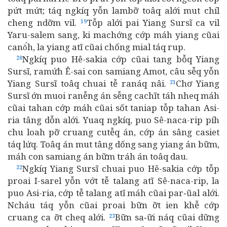
pứt mứt; táq ngkíq yỗn lambỡ toâq alới mut chíl
cheng ndỡm vil.
Tỗp alới pai Yiang Sursĩ ca vil
19
Yaru-salem sang, ki machớng cớp máh yiang cũai
canŏ́h, la yiang atĩ cũai chống mial táq rup.
Ngkíq puo Hê-sakia cớp cũai tang bỗq Yiang
20
Sursĩ, ramứh Ê-sai con samiang Amot, câu sễq yỗn
Yiang Sursĩ toâq chuai tễ ranáq nâi.
Chơ Yiang
21
Sursĩ ớn muoi ranễng án sễng cachĩt táh nheq máh
cũai tahan cớp máh cũai sốt taniap tỗp tahan Asi-
ria tâng dỗn alới. Yuaq ngkíq, puo Sê-naca-rip píh
chu loah pỡ cruang cutễq án, cớp án sâng casiet
táq lứq. Toâq án mut tâng dống sang yiang án bữm,
máh con samiang án bữm tráh án toâq dau.
Ngkíq Yiang Sursĩ chuai puo Hê-sakia cớp tỗp
22
proai I-sarel yỗn vớt tễ talang atĩ Sê-naca-rip, la
puo Asi-ria, cớp tễ talang atĩ máh cũai par‑ũal alới.
Ncháu táq yỗn cũai proai bữn ỡt ien khễ cớp
cruang ca ỡt cheq alới.
Bữn sa‑ữi náq cũai dững
23