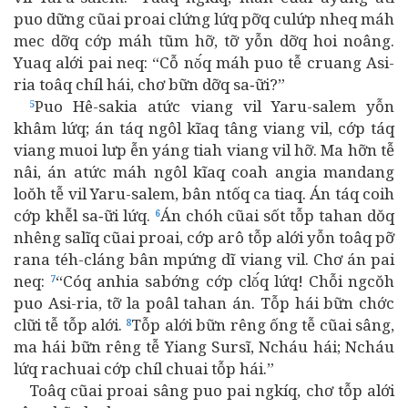
puo dững cũai proai clứng lứq pỡq culứp nheq máh
mec dỡq cớp máh tũm hỡ, tỡ yỗn dỡq hoi noâng.
Yuaq alới pai neq: “Cỗ nŏ́q máh puo tễ cruang Asi-
ria toâq chíl hái, chơ bữn dỡq sa‑ữi?”
Puo Hê-sakia atức viang vil Yaru-salem yỗn
5
khâm lứq; án táq ngôl kĩaq tâng viang vil, cớp táq
viang muoi lưp ễn yáng tiah viang vil hỡ. Ma hỡn tễ
nâi, án atức máh ngôl kĩaq coah angia mandang
loŏh tễ vil Yaru-salem, bân ntốq ca tiaq. Án táq coih
cớp khễl sa‑ữi lứq.
Án chóh cũai sốt tỗp tahan dŏq
6
nhêng salĩq cũai proai, cớp arô tỗp alới yỗn toâq pỡ
rana téh-cláng bân mpứng dĩ viang vil. Chơ án pai
neq:
“Cóq anhia sabớng cớp clŏ́q lứq! Chỗi ngcŏh
7
puo Asi-ria, tỡ la poâl tahan án. Tỗp hái bữn chớc
clữi tễ tỗp alới.
Tỗp alới bữn rêng ống tễ cũai sâng,
8
ma hái bữn rêng tễ Yiang Sursĩ, Ncháu hái; Ncháu
lứq rachuai cớp chíl chuai tỗp hái.”
Toâq cũai proai sâng puo pai ngkíq, chơ tỗp alới