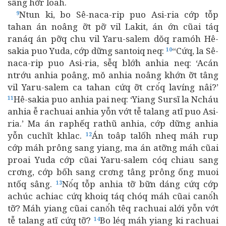
sâng hỡr loah.
Ntun ki, bo Sê-naca-rip puo Asi-ria cớp tỗp
9
tahan án noâng ỡt pỡ vil Lakit, án ớn cũai táq
ranáq án pỡq chu vil Yaru-salem dŏq ramóh Hê-
sakia puo Yuda, cớp dững santoiq neq:
“Cứq, la Sê-
10
naca-rip puo Asi-ria, sễq blớh anhia neq: ‘Acán
ntrớu anhia poâng, mŏ anhia noâng khớn ỡt tâng
vil Yaru-salem ca tahan cứq ỡt crŏ́q lavíng nâi?’
Hê-sakia puo anhia pai neq: ‘Yiang Sursĩ la Ncháu
11
anhia ễ rachuai anhia yỗn vớt tễ talang atĩ puo Asi-
ria.’ Ma án raphếq rathũ anhia, cớp dững anhia
yỗn cuchĩt khlac.
Án toâp talốh nheq máh rup
12
cớp máh prông sang yiang, ma án atỡng máh cũai
proai Yuda cớp cũai Yaru-salem cóq chiau sang
crơng, cớp bốh sang crơng tâng prông ống muoi
ntốq sâng.
Nŏ́q tỗp anhia tỡ bữn dáng cứq cớp
13
achúc achiac cứq khoiq táq chóq máh cũai canŏ́h
tỡ? Máh yiang cũai canŏ́h têq rachuai alới yỗn vớt
tễ talang atĩ cứq tỡ?
Bo léq máh yiang ki rachuai
14