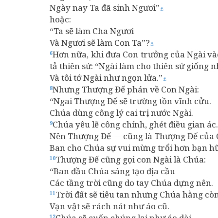
Ngày nay Ta đã sinh Ngươi”
⚓
hoặc:
“Ta sẽ làm Cha Ngươi
Và Ngươi sẽ làm Con Ta”?
⚓
Hơn nữa, khi đưa Con trưởng của Ngài vào
6
tả thiên sứ: “Ngài làm cho thiên sứ giống n
Và tôi tớ Ngài như ngọn lửa.”
⚓
Nhưng Thượng Đế phán về Con Ngài:
8
“Ngai Thượng Đế sẽ trường tồn vĩnh cửu.
Chúa dùng công lý cai trị nước Ngài.
Chúa yêu lẽ công chính, ghét điều gian ác.
9
Nên Thượng Đế — cũng là Thượng Đế của
Ban cho Chúa sự vui mừng trổi hơn bạn h
Thượng Đế cũng gọi con Ngài là Chúa:
10
“Ban đầu Chúa sáng tạo địa cầu
Các tầng trời cũng do tay Chúa dựng nên.
Trời đất sẽ tiêu tan nhưng Chúa hằng cò
11
Vạn vật sẽ rách nát như áo cũ.
Chúa sẽ cuốn chúng lại như áo dài,
12