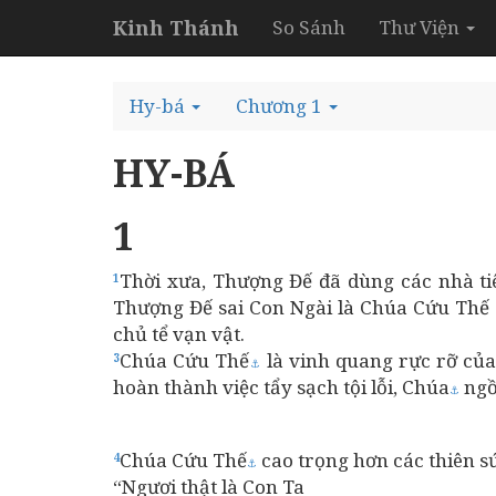
Kinh Thánh
So Sánh
Thư Viện
Hy-bá
Chương 1
HY-BÁ
1
Thời xưa, Thượng Đế đã dùng các nhà ti
1
Thượng Đế sai Con Ngài là Chúa Cứu Thế 
chủ tể vạn vật.
Chúa Cứu Thế
là vinh quang rực rỡ của
3
⚓
hoàn thành việc tẩy sạch tội lỗi, Chúa
ngồ
⚓
Chúa Cứu Thế
cao trọng hơn các thiên s
4
⚓
“Ngươi thật là Con Ta