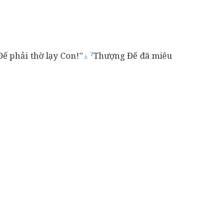
ế phải thờ lạy Con!”
Thượng Đế đã miêu
7
⚓