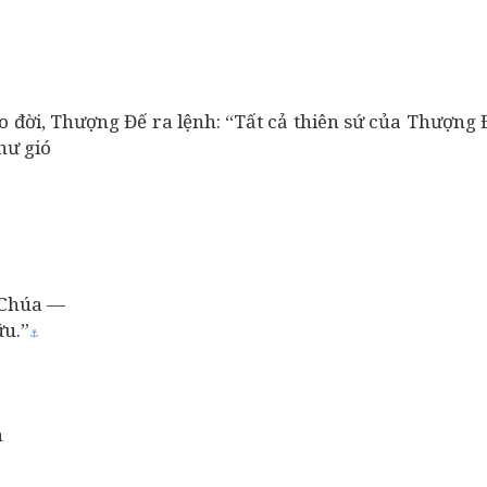
 đời, Thượng Đế ra lệnh: “Tất cả thiên sứ của Thượng Đ
hư gió
 Chúa —
ữu.”
⚓
n