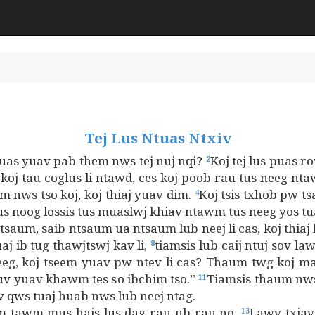
Tej Lus Ntuas Ntxiv
 uas yuav pab them nws tej nuj nqi?
Koj tej lus puas ro
2
koj tau coglus li ntawd, ces koj poob rau tus neeg nt
om nws tso koj, koj thiaj yuav dim.
Koj tsis txhob pw t
4
s noog lossis tus muaslwj khiav ntawm tus neeg yos tua
ntsaum, saib ntsaum ua ntsaum lub neej li cas, koj thiaj
aj ib tug thawjtswj kav li,
tiamsis lub caij ntuj sov l
8
eg, koj tseem yuav pw ntev li cas? Thaum twg koj m
kuv yuav khawm tes so ibchim tso.”
Tiamsis thaum nw
11
v qws tuaj huab nws lub neej ntag.
hem tawm mus hais lus dag rau ub rau no.
Lawv txiav
13