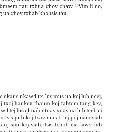
eebmeem rau txhua qhov chaw.
Vim li no,
15
g ua qhov txhab kho tsis tau.
 nkaus nkawd tej lus mus ua koj lub neej,
j txoj haukev thaum koj tabtom taug kev,
wd tej lus qhuab ntuas yuav ua lub teeb ci
 tsis pub koj txav mus ti tej pojniam siab
auj sim koj siab; tsis txhob cia lawv lub
iav, tiamsis kev deev luag pojniam yuav ua