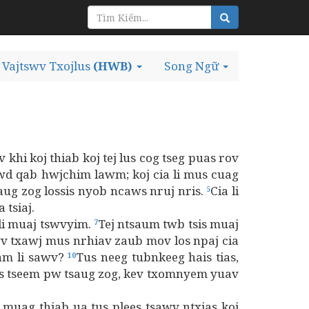
Vajtswv Txojlus
(HWB)
Song Ngữ
v khi koj thiab koj tej lus cog tseg puas rov
awd qab hwjchim lawm; koj cia li mus cuag
saug zog lossis nyob ncaws nruj nris.
Cia li
5
 tsiaj.
 li muaj tswvyim.
Tej ntsaum twb tsis muaj
7
awv txawj mus nrhiav zaub mov los npaj cia
am li sawv?
Tus neeg tubnkeeg hais tias,
10
s tseem pw tsaug zog, kev txomnyem yuav
 muag thiab ua tus plees tsawv ntxias koj