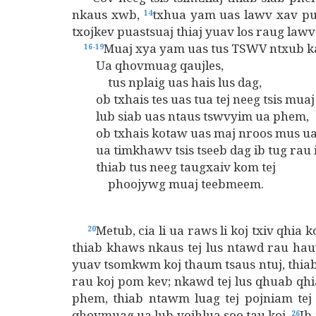
nkaus xwb,
txhua yam uas lawv xav pu
14
txojkev puastsuaj thiaj yuav los raug lawv
Muaj xya yam uas tus TSWV ntxub kawg
16-19
Ua qhovmuag qaujles,
tus nplaig uas hais lus dag,
ob txhais tes uas tua tej neeg tsis muaj
lub siab uas ntaus tswvyim ua phem,
ob txhais kotaw uas maj nroos mus ua
ua timkhawv tsis tseeb dag ib tug rau i
thiab tus neeg taugxaiv kom tej
phoojywg muaj teebmeem.
Metub, cia li ua raws li koj txiv qhia k
20
thiab khaws nkaus tej lus ntawd rau hau
yuav tsomkwm koj thaum tsaus ntuj, thiab
rau koj pom kev; nkawd tej lus qhuab qhi
phem, thiab ntawm luag tej pojniam tej
qhovmuag ua lub vojhlua soo tau koj.
Ib
26