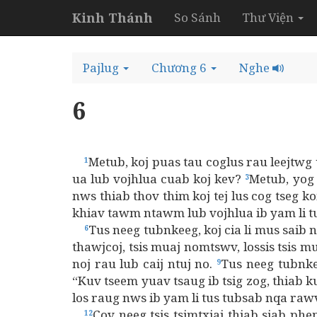
Kinh Thánh
So Sánh
Thư Viện
Pajlug
Chương 6
Nghe
6
Metub, koj puas tau coglus rau leejtwg
1
ua lub vojhlua cuab koj kev?
Metub, yog 
3
nws thiab thov thim koj tej lus cog tseg k
khiav tawm ntawm lub vojhlua ib yam li tu
Tus neeg tubnkeeg, koj cia li mus saib 
6
thawjcoj, tsis muaj nomtswv, lossis tsis mu
noj rau lub caij ntuj no.
Tus neeg tubnke
9
“Kuv tseem yuav tsaug ib tsig zog, thiab 
los raug nws ib yam li tus tubsab nqa raw
Cov neeg tsis tsimtxiaj thiab siab p
12