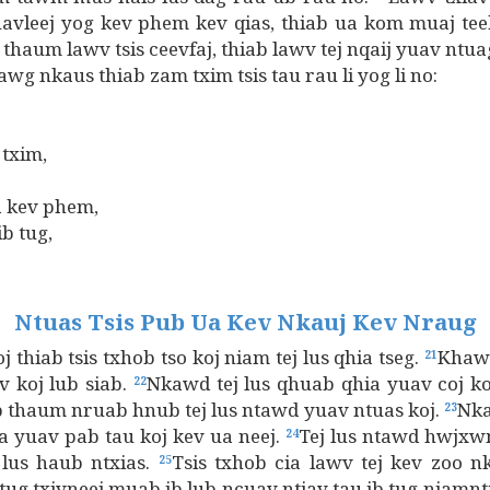
avleej yog kev phem kev qias, thiab ua kom muaj t
 thaum lawv tsis ceevfaj, thiab lawv tej nqaij yuav ntua
 nkaus thiab zam txim tsis tau rau li yog li no:
 txim,
 kev phem,
b tug,
Ntuas Tsis Pub Ua Kev Nkauj Kev Nraug
oj thiab tsis txhob tso koj niam tej lus qhia tseg.
Khaws
21
v koj lub siab.
Nkawd tej lus qhuab qhia yuav coj ko
22
 thaum nruab hnub tej lus ntawd yuav ntuas koj.
Nka
23
a yuav pab tau koj kev ua neej.
Tej lus ntawd hwjxwm
24
 lus haub ntxias.
Tsis txhob cia lawv tej kev zoo nk
25
 tug txivneej muab ib lub ncuav ntiav tau ib tug niamnt