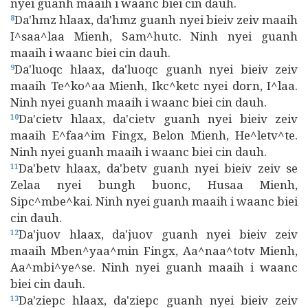
nyei guanh maaih i waanc biei cin dauh.
Da'hmz hlaax, da'hmz guanh nyei bieiv zeiv maaih
8
I^saa^laa Mienh, Sam^hutc. Ninh nyei guanh
maaih i waanc biei cin dauh.
Da'luoqc hlaax, da'luoqc guanh nyei bieiv zeiv
9
maaih Te^ko^aa Mienh, Ikc^ketc nyei dorn, I^laa.
Ninh nyei guanh maaih i waanc biei cin dauh.
Da'cietv hlaax, da'cietv guanh nyei bieiv zeiv
10
maaih E^faa^im Fingx, Belon Mienh, He^letv^te.
Ninh nyei guanh maaih i waanc biei cin dauh.
Da'betv hlaax, da'betv guanh nyei bieiv zeiv se
11
Zelaa nyei bungh buonc, Husaa Mienh,
Sipc^mbe^kai. Ninh nyei guanh maaih i waanc biei
cin dauh.
Da'juov hlaax, da'juov guanh nyei bieiv zeiv
12
maaih Mben^yaa^min Fingx, Aa^naa^totv Mienh,
Aa^mbi^ye^se. Ninh nyei guanh maaih i waanc
biei cin dauh.
Da'ziepc hlaax, da'ziepc guanh nyei bieiv zeiv
13