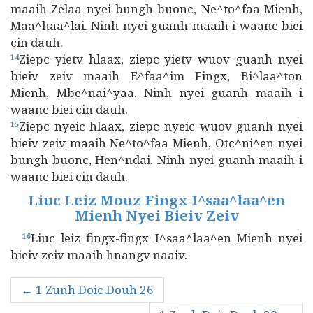
maaih Zelaa nyei bungh buonc, Ne^to^faa Mienh,
Maa^haa^lai. Ninh nyei guanh maaih i waanc biei
cin dauh.
Ziepc yietv hlaax, ziepc yietv wuov guanh nyei
14
bieiv zeiv maaih E^faa^im Fingx, Bi^laa^ton
Mienh, Mbe^nai^yaa. Ninh nyei guanh maaih i
waanc biei cin dauh.
Ziepc nyeic hlaax, ziepc nyeic wuov guanh nyei
15
bieiv zeiv maaih Ne^to^faa Mienh, Otc^ni^en nyei
bungh buonc, Hen^ndai. Ninh nyei guanh maaih i
waanc biei cin dauh.
Liuc Leiz Mouz Fingx I^saa^laa^en
Mienh Nyei Bieiv Zeiv
Liuc leiz fingx-fingx I^saa^laa^en Mienh nyei
16
bieiv zeiv maaih hnangv naaiv.
← 1 Zunh Doic Douh 26