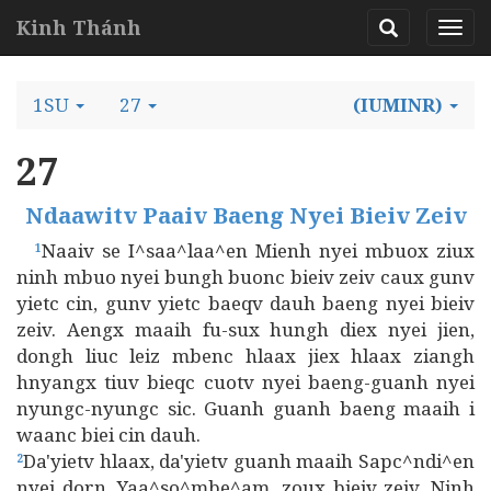
Kinh Thánh
1SU
27
(IUMINR)
27
Ndaawitv Paaiv Baeng Nyei Bieiv Zeiv
Naaiv se I^saa^laa^en Mienh nyei mbuox ziux
1
ninh mbuo nyei bungh buonc bieiv zeiv caux gunv
yietc cin, gunv yietc baeqv dauh baeng nyei bieiv
zeiv. Aengx maaih fu-sux hungh diex nyei jien,
dongh liuc leiz mbenc hlaax jiex hlaax ziangh
hnyangx tiuv bieqc cuotv nyei baeng-guanh nyei
nyungc-nyungc sic. Guanh guanh baeng maaih i
waanc biei cin dauh.
Da'yietv hlaax, da'yietv guanh maaih Sapc^ndi^en
2
nyei dorn, Yaa^so^mbe^am, zoux bieiv zeiv. Ninh