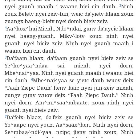
nyei guanh maaih i waanc biei cin dauh.
Ninh
3
zoux Beletv nyei zeiv-fun, weic da'yietv hlaax zoux
zuangx baeng-bieiv nyei domh bieiv zeiv.
Aa^hox^hai Mienh, Ndo^ndai, gunv da'nyeic hlaax
4
nyei baeng-guanh. Mikv^lotv zoux ninh nyei
guanh nyei bieiv zeiv. Ninh nyei guanh maaih i
waanc biei cin dauh.
Da'faam hlaax, da'faam guanh nyei bieiv zeiv se
5
Ye^ho^yaa^ndaa sai mienh nyei dorn,
Mbe^nai^yaa. Ninh nyei guanh maaih i waanc biei
cin dauh.
Mbe^nai^yaa se yietc dauh wuov deix
6
“Faah Ziepc Dauh’ henv haic nyei jun-zeiv mienh,
zungv gunv wuov deix “Faah Ziepc Dauh.” Ninh
nyei dorn, Am^mi^saa^mbaatc, zoux ninh nyei
guanh nyei bieiv zeiv.
Da'feix hlaax, da'feix guanh nyei bieiv zeiv se
7
Yo^aapc nyei youz, Aa^saax^hen. Ninh nyei dorn,
Se^mbaa^ndi^yaa, nzipc jienv ninh zoux. Ninh