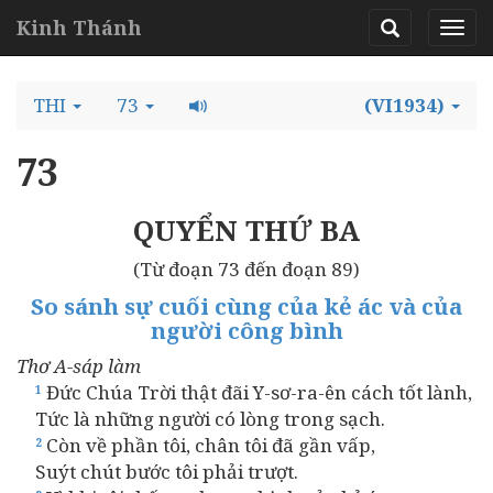
Kinh Thánh
THI
73
(VI1934)
73
QUYỂN THỨ BA
(Từ đoạn 73 đến đoạn 89)
So sánh sự cuối cùng của kẻ ác và của
người công bình
Thơ A-sáp làm
Đức Chúa Trời thật đãi Y-sơ-ra-ên cách tốt lành,
1
Tức là những người có lòng trong sạch.
Còn về phần tôi, chân tôi đã gần vấp,
2
Suýt chút bước tôi phải trượt.