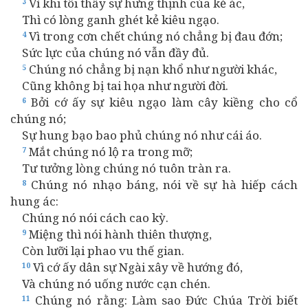
Vì khi tôi thấy sự hưng thịnh của kẻ ác,
3
Thì có lòng ganh ghét kẻ kiêu ngạo.
Vì trong cơn chết chúng nó chẳng bị đau đớn;
4
Sức lực của chúng nó vẫn đầy đủ.
Chúng nó chẳng bị nạn khổ như người khác,
5
Cũng không bị tai họa như người đời.
Bởi cớ ấy sự kiêu ngạo làm cây kiềng cho cổ
6
chúng nó;
Sự hung bạo bao phủ chúng nó như cái áo.
Mắt chúng nó lộ ra trong mỡ;
7
Tư tưởng lòng chúng nó tuôn tràn ra.
Chúng nó nhạo báng, nói về sự hà hiếp cách
8
hung ác:
Chúng nó nói cách cao kỳ.
Miệng thì nói hành thiên thượng,
9
Còn lưỡi lại phao vu thế gian.
Vì cớ ấy dân sự Ngài xây về hướng đó,
10
Và chúng nó uống nước cạn chén.
Chúng nó rằng: Làm sao Đức Chúa Trời biết
11