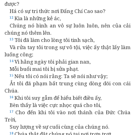
được?
Há có sự tri thức nơi Đấng Chí Cao sao?
Kìa là những kẻ ác,
12
Chúng nó bình an vô sự luôn luôn, nên của cải
chúng nó thêm lên.
Tôi đã làm cho lòng tôi tinh sạch,
13
Và rửa tay tôi trong sự vô tội, việc ấy thật lấy làm
luống công;
Vì hằng ngày tôi phải gian nan,
14
Mỗi buổi mai tôi bị sửa phạt.
Nếu tôi có nói rằng: Ta sẽ nói như vậy;
15
Ắt tôi đã phạm bất trung cùng dòng dõi con cái
Chúa.
Khi tôi suy gẫm để hiểu biết điều ấy,
16
Bèn thấy là việc cực nhọc quá cho tôi,
Cho đến khi tôi vào nơi thánh của Đức Chúa
17
Trời,
Suy lượng về sự cuối cùng của chúng nó.
Chúa thật đặt chúng nó tại nơi trơn trợt,
18